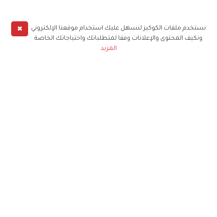
✖
نستخدم ملفات الكوكيز لنسهل عليك استخدام موقعنا الإلكتروني
ونكيف المحتوى والإعلانات وفقا لمتطلباتك واحتياجاتك الخاصة
المزيد
حملوا تطبيق
زهرة الخليج
الاشتراك للحصول على ملخص أسبوعي على بريدك
الإلكتروني