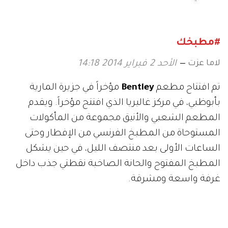
الفراشة
#مطبخك
لاما عزت
الأحد 2 فبراير 2014 14:18
تم افتتاح مطعم
Bentley
مؤخراً في جزيرة المارية
بأبوظبي، في مركز غاليريا الذي افتتح مؤخراً. ويقدم
المطعم الشعبي والأنيق مجموعة من المأكولات
المستوحاة من المطبخ الفرنسي من الإفطار وحتى
الساعات الأولى بعد منتصف الليل، في حين يشكل
المطبخ المفتوح والحانة الصاخبة نقطتي جذب داخل
غرفة واسعة ومشرقة.