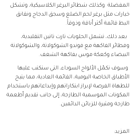
المفضلة وكذلك شطائر البرغر الكلاسيكية، وتشكل
خيارات مثل برغر لحم الضلع وسجق الدجاج ونقانق
البط قائمة أكثر أناقة وذوقاً.
بعد ذلك، تشمل الحلويات تارت تاتين التقليدية،
وفطائر الفاكهة مع فوندو الشوكولاتة، والشوكولاتة
البيضاء وكعكة موس بفاكهة الشغف.
وسوف تكمّل الألواح السوداء، التي ستكتب عليها
الأطباق الخاصة اليومية، القائمة العادية، مما يتيح
للطهاة الفرصة لإبراز ابتكاراتهم وإبداعاتهم باستخدام
المكونات الموسمية الطازجة، إلى جانب تقديم أطعمة
طازجة ومثيرة للزبائن الدائمين.
المزيد: