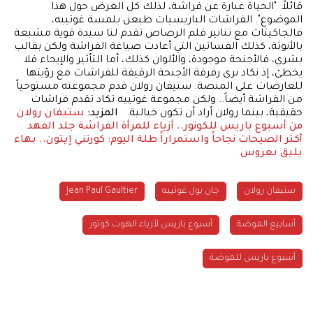
قائلاً: "الحياة عبارة عن فراشة، لذلك كل العرض حول هذا
الموضوع". الفراشات الباريسيات طبعن بلمسة غوتييه،
فالجاكيتات مع تنانير قلم الرصاص تقدم لنا سيدة قوية مشبعة
بالأنوثة، كذلك الفساتين التي أعادت صياغة الفراشة ولكن بقالب
بشري، فالأجنحة موجودة، والألوان كذلك، أما التأثير والإيحاء فلا
يخطىْ، إذ نكاد نرى رفرفة الأجنحة الرقيقة للفراشات مع رؤيتها
للعارضات على المنصة. ستيفان رولان قدم مجموعته مستوحياً
من الفراشة أيضاً.. ولكن مجموعة غوتييه تكاد تقدم فراشات
حقيقية، بينما رولان أراد أن تكون خيالية.
المزيد:
ستيفان رولان
من أسبوع باريس للكوتور.. أزياء للمرأة الفراشة
جلد الفهد
أكثر الصيحات نجاحاً واستمراراً
طلة اليوم: كورتني إيتون.. بهاء
يليق بعروس
ستيفان رولان
جان بول غوتييه
Jean Paul Gaultier
أسابيع الموضة
أسبوع باريس لأزياء الهوت كوتور
أسبوع باريس للموضة