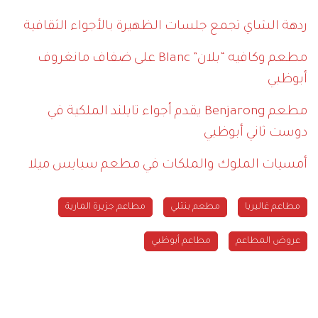
ردهة الشاي تجمع جلسات الظهيرة بالأجواء الثقافية
مطعم وكافيه “بلان” Blanc على ضفاف مانغروف
أبوظبي
مطعم Benjarong يقدم أجواء تايلند الملكية في
دوست ثاني أبوظبي
أمسيات الملوك والملكات في مطعم سبايس ميلا
مطاعم غاليريا
مطعم بنتلي
مطاعم جزيرة المارية
عروض المطاعم
مطاعم أبوظبي