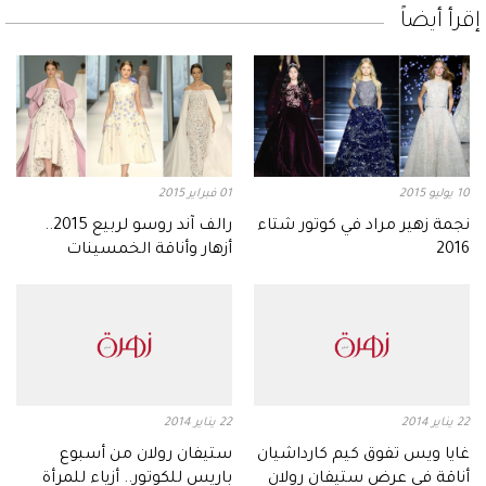
إقرأ أيضاً
10 يوليو 2015
01 فبراير 2015
نجمة زهير مراد في كوتور شتاء
رالف آند روسو لربيع 2015..
2016
أزهار وأناقة الخمسينات
22 يناير 2014
22 يناير 2014
غايا ويس تفوق كيم كارداشيان
ستيفان رولان من أسبوع
أناقة في عرض ستيفان رولان
باريس للكوتور.. أزياء للمرأة