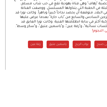
خصية "زهاف" وهي فتاة يهودية تقع في حب شاب مسلم،
بلبلة في الحقبة التي يتناولها المسلسل. ووصفت الفنانة
لبلاد، متوقعة أن يحصد نجاحاً كبيراً وباهراً. وكانت نورا قد
ءين السادس والسابع من "باب حارة" بعدما عرض عليها
بة أكثر في بداية انطلاقتها الفنية. وكانت نورا العايق قد
ات نسائية"، و"رفة عين"، و"ياسمين عتيق"، و"سكر وسط".
نى صبح
بواب الريح
ياسمين عتيق
رفة عين