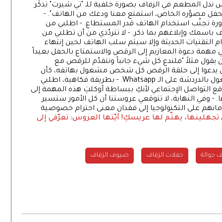
س ندل المطعم في الزفاف بصورة خلفية للـ "تي شيرت" تذكّر
بالأمر، مثلاً: Phones Silent Please أو "للحفل مصوّره الخاص، استمتع معنا ودعك من الهاتف". -
ة تجنّب استخدام الهاتف قدر المستطاع. - اطلبي من
اسمك وإبلاغهم بما ذكر. - لا تتردّدي من أن تطلبي من
م التقنيات الحديثة وإلا سيتم سلب الهاتف لحين إنتهاء
لي مهمة دعوة المعازيم إلى الرقص والاستمتاع بالحفل بعيداً
 يقول مثلاً "فلندع كل شيء جانباً ونتقدّم للرقص مع
ً أن يدعوا إلى حلقة الرقص كل شخص مشغول بهاتفه، كأن
تقوم صديقتك بدعوة ذلك الشاب الوسيم المشغول بالدردشة على الـ Whatsapp. - بطريقة فكاهية، اطلبي
 التواصل الإجتماعي لأنكِ ببساطة أوكلتِ هذه المهمة إلى
 - وفي النهاية، لا تتوقعي عروستنا أن كل الأمور ستسير
انهم على التكنولوجيا إلى فقدان معنى احترام خصوصية
 تجهلينها، يهتّم لها عريسكِ! أيّتها العروس: تعرّفي إلى
 جوالة
حفلات الزفاف
ضيوف الزفاف