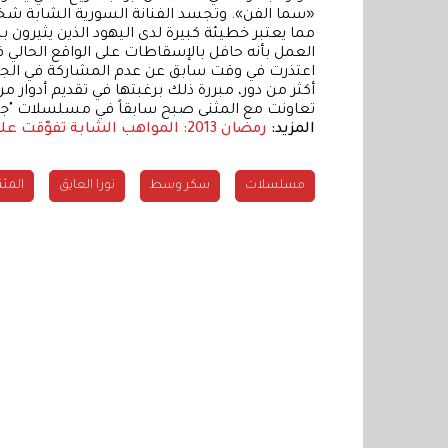
«سما الفن». وتجسد الفنانة السورية الشابة ش
مما يعتبر خطيئة كبيرة لدى اليهود الذين يثيرون 
العمل بأنه حافل بالإسقاطات على الواقع الحالي في ا
اعتذرت في وقت سابق عن عدم المشاركة في الجز
أكثر من دور، مبررة ذلك برغبتها في تقديم أدوار مرك
تعاونت مع المثنى صبح سابقاً في مسلسلات "جلس
المزيد:
رمضان 2013: المواهب الشابة تفوّقت على النجوم!
مسلسلات
سكر وسط
نورا العايق
المث