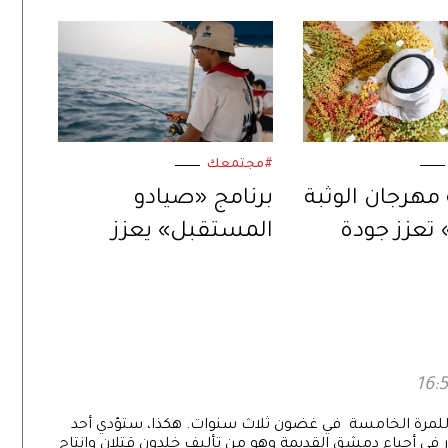
#مجتمعك
مهرجان الوثبة
برنامج «صيادو
تعزز جودة
المستقبل» يعزز
المحلي لثمار
ارتباط الأجيال الناشئة
بالموروث البحري
الإماراتي
ح للمرة الخامسة في غضون ثلاث سنوات. هكذا، ستؤدي أحد
ر في أحياء دمشق القديمة وهو من تأليف خلدون قتلان وإنتاج