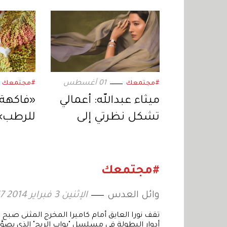
01 أغسطس
#مجتمعك
#مجتمعك
ميثاء عبدالله: أعمالي
«فاكهة 
تشكل نظرتي إلى
للرطب» 
نفسي والعالم
الإنتاج 
الإمارات
#مجتمعك
وائل العدس
الإثنين 3 فبراير 2014 16:57
تقف نورا العايق أمام كاميرا المخرج المثنى صب
أدوار البطولة في مسلسل "بواب الريح" الذي يصوَّ