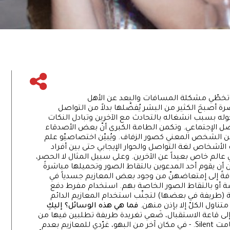
 تخطّي مشكلة المسافات والبعد عن الأهل
أصبحَ الكثير من البشر يُفضّلها بدلاً من التواصل
حوله بسبب انشغاله بالتحادث مع الآخرين وتبادل النكات
ل الإجتماعي. وتكمن الطامة الكبرى أنّ بعض الأصدقاء
من الشخص المعني كصور الزفاف. ويُبيّن اختصاصيّو علم
لأشخاص لغة التواصل والحوار الإيجابي حتى بين أفراد
الم خاص بعيداً عن الآخرين. وعلى سبيل المثال لا الحصر،
ن يقوم أحد المدعوين بالتقاط الصور وتحميلها مباشرةً
فةً إلى إمتعاضهنّ من وجود بعض المعازيم جسدياً في
ة أو بالتقاط الصور الخاصة بهم. استخدام مفرط دفع
ة (طريفة في بعضها) لتجنّب استخدام المعازيم الدائم
ناول الكلّ إلا بإذن منهن.
فما هي هذه الوسائل؟ إليكِ
 إلى قاعة الاستقبال، ضَعي تغريدة طريفة تطلبين فيها من
الحاضرين وضع هواتفهم الذكية في وضعية الصامت Silent. - في مكان آخر من البهو، غرّدي للمعازيم بعدم