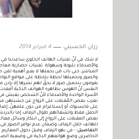
رزان الحسيني
4 فبراير 2014
لا شك في أنّ تقنيات الهاتف الخلوي ساعدتنا في
والأصدقاء بليونة وسهولة. تقنيات حضارية معاصرة 
المباشر، حتى بات مَن يحملها لا يعير أهمية لمَن 
والصور وتحميلها لحظة بلحظة على مواقع التواص
يقومون بتحميل صور لا يحقّ لهم نشرها إلا بإذن 
النفس أنّ الهوس بظاهرة الهواتف الذكية أفقدت ا
الأسرة الواحدة والأصدقاء لأنّ الشخص يعيش في ع
تعرب بعض المُقبلات على الزواج عن خشيتهن من أ
على فايسبوك أو إنستاغرام من دون علمهنّ، إضا
الحفل فقط وانشغالهم طوال الزفاف إما بالدردش
بعض المقبلات على الزواج إلى ابتكار وسائل فعال
للهاتف خلال الزفاف وضمان عدم توافر الصور في مت
التفاصيل:
- في بهو الزفاف وقبلَ دخول المعازيم