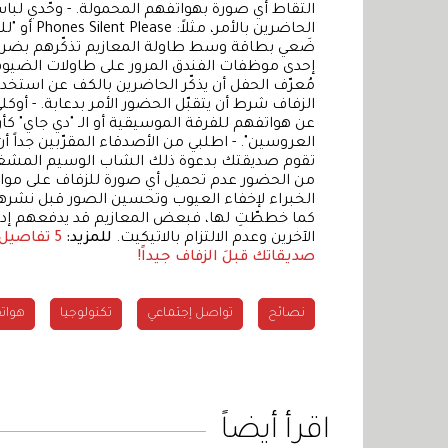
التقاط أي صورة بهواتفهم المحمولة. - وحّدي لبا
الحاضرين 
ضَعي بطاقة وسط طاولة المعازيم تذكّرهم بضرور
إحدى موظفات الفندق المرور على طاولات الضيوف ب
مُعرّف الحفل أن يذكّر الحاضرين بالكف عن استخدا
الزفاف شرط أن يتقبّل الحضور الأمر بدعابة. - أوك
عن هواتفهم للفرقة الموسيقية أو الـ "دي جاي" كأن
العروسين". - اطلبي من الأصدقاء المقرّبين جدا
من الحضور عدم تحميل أي صورة للزفاف على مواقع
الخبراء لإخفاء العيوب وتحسين الصور قبل نشرها.
كما خططّتِ لها، فبعض المعازيم قد يدفعهم إدم
الآخرين وعدم الالتزام بالاتيكيت.
للمزيد:
5 تفاصيل
صديقاتك قبلَ الزفاف جيداً!
نصائح
تواصل إجتماعي
تكنولوجيا
هواتف
اقرأ أيضاً