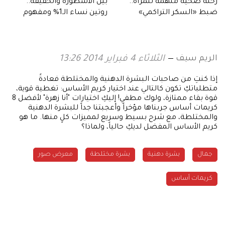
رحلة صحية ملهمة للمرأة..
بين الأسطورة والحقيقة..
ضبط «السكر التراكمي»
روتين نساء الـ1% ومفهوم
ونصائح مهمة
الإنتاجية
الريم سيف
الثلاثاء 4 فبراير 2014 13:26
إذا كنتِ من صاحبات البشرة الدهنية والمختلطة فعادةً
متطلباتكِ تكون كالتالي عند اختيار كريم الأساس: تغطية قوية،
قوة بقاء ممتازة، ولوك مطفي! إليكِ اختيارات "أنا زهرة" لأفضل 8
كريمات أساس جربناها مؤخراً وأعجبتنا جداً للبشرة الدهنية
والمختلطة، مع شرح بسيط وسريع لمميزات كلٍ منها. ما هو
كريم الأساس المفضل لديكِ حالياً، ولماذا؟
جمال
بشرة دهنية
بشرة مختلطة
معرض صور
كريمات أساس