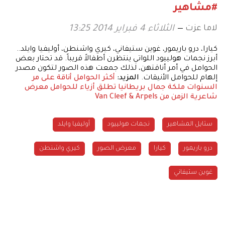
#مشاهير
لاما عزت
الثلاثاء 4 فبراير 2014 13:25
كيارا، درو باريمور، غوين ستيفاني، كيري واشنطن، أوليفيا وايلد..
أبرز نجمات هولييود اللواتي ينتظرن أطفالاً قريباً. قد تحتار بعض
الحوامل في أمر أناقتهن، لذلك جمعت هذه الصور لتكون مصدر
إلهام للحوامل الأنيقات.
المزيد:
أكثر الحوامل أناقة على مر
السنوات
ملكة جمال بريطانيا تطلق أزياء للحوامل
معرض
شاعرية الزمن من Van Cleef & Arpels
ستايل المشاهير
نجمات هولييود
أوليفيا وايلد
درو باريمور
كيارا
معرض الصور
كيري واشنطن
غوين ستيفاني