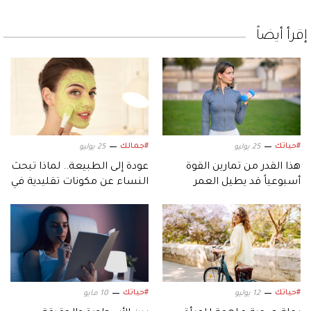
إقرأ أيضاً
#حياتك
#جمالك
25 يوليو
25 يوليو
هذا القدر من تمارين القوة
عودة إلى الطبيعة.. لماذا تبحث
أسبوعياً قد يطيل العمر
النساء عن مكونات تقليدية في
الجمال والطعام؟
#حياتك
#حياتك
12 يوليو
10 مايو