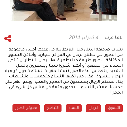
لاما عزت
4 فبراير 2014
نشرت صحيفة الديلي ميل البريطانية في عددها أمس مجموعة
من الصور التي تظهر الرجال في المراكز التجارية وأماكن التسوق
المختلفة. الصور طريفة جدا يظهر فيها الرجال بانتظار أن تنتهي
النساء من التبضع، أو أنهم اشتروا شيئا ويشعرون بالملل
الشديد والنعاس. هذه الصور تثبت المقولة الشائعة حول كراهية
الرجال للتسوق. ففي حين تظهر النساء متحمسات ونشيطات
يكاد معظم الرجال يسقطون من الضجر والتعب. ويبدو أنهم على
عكسنا، معشر النساء، لا يجدون متعة في قياس كل شيء في
المحل!
التسوق
الرجال
النساء
التبضع
معرض الصور