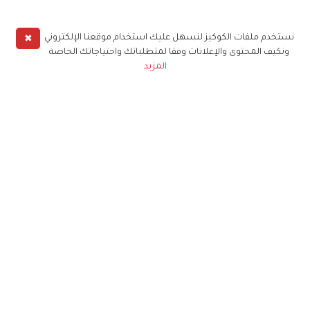
✖
نستخدم ملفات الكوكيز لنسهل عليك استخدام موقعنا الإلكتروني
ونكيف المحتوى والإعلانات وفقا لمتطلباتك واحتياجاتك الخاصة
المزيد
حملوا تطبيق
زهرة الخليج
الاشتراك للحصول على ملخص أسبوعي على بريدك
الإلكتروني