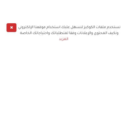
✖
نستخدم ملفات الكوكيز لنسهل عليك استخدام موقعنا الإلكتروني
ونكيف المحتوى والإعلانات وفقا لمتطلباتك واحتياجاتك الخاصة
المزيد
حملوا تطبيق
زهرة الخليج