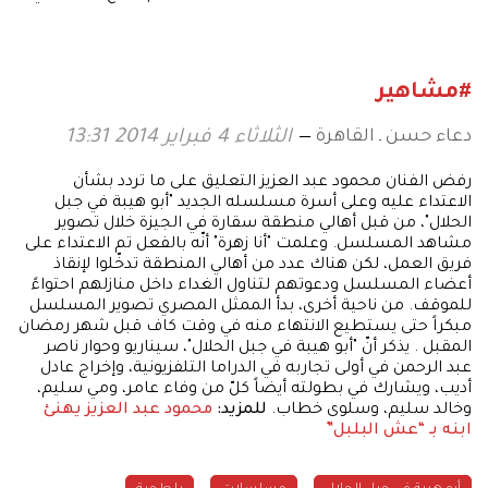
#مشاهير
دعاء حسن ـ القاهرة
الثلاثاء 4 فبراير 2014 13:31
رفض الفنان محمود عبد العزيز التعليق على ما تردد بشأن
الاعتداء عليه وعلى أسرة مسلسله الجديد "أبو هيبة في جبل
الحلال"، من قبل أهالي منطقة سقارة في الجيزة خلال تصوير
مشاهد المسلسل. وعلمت "أنا زهرة" أنّه بالفعل تم الاعتداء على
فريق العمل، لكن هناك عدد من أهالي المنطقة تدخّلوا لإنقاذ
أعضاء المسلسل ودعوتهم لتناول الغداء داخل منازلهم احتواءً
للموقف. من ناحية أخرى، بدأ الممثل المصري تصوير المسلسل
مبكراً حتى يستطيع الانتهاء منه في وقت كاف قبل شهر رمضان
المقبل . يذكر أنّ "أبو هيبة في جبل الحلال"، سيناريو وحوار ناصر
عبد الرحمن في أولى تجاربه في الدراما التلفزيونية، وإخراج عادل
أديب، ويشارك في بطولته أيضاً كلّ من وفاء عامر، ومي سليم،
وخالد سليم، وسلوى خطاب.
للمزيد:
محمود عبد العزيز يهنئ
ابنه بـ “عش البلبل”