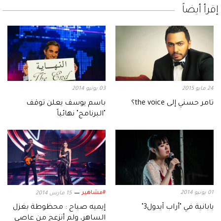
إقرأ أيضاً
24 مايو 2015
03 يونيو 2014
تامر حسني إلى the voice؟
باسم يوسف يعلن توقف
"البرنامج" نهائياً
01 يونيو 2014
#مشاهير
15 مارس 2014
يابانية في "أراب آيدول3"
إيميه صياح : محظوطة بغزل
الساهر، ولم أنزعج من عاصي