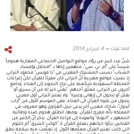
لاما عزت
4 فبراير 2014
شنّ عدد كبير من روّاد مواقع التواصل الاجتماعي المغاربة هجوماً
شرساً على "أم. بي. سي"، متهمين إياها بـ "الانحلال وإفساد
الشباب" بسبب المشترك المغربي في "ذا فويس" محمود الترابي.
إذ نشرت مواقع مغربية أنّ الترابي كان مقرئاً للقرآن لكنّ إغراءات
المحطة السعودية شجّعته على ترك التجويد إلى الغناء. ودافع
آخرون عن الترابي، فعلّق أحدهم: "يغنّي خير له من أن يسرق أو
يقتل أو يتحول الى إرهابي وغيره". ولا يعتبر الترابي أول مغربي
يتحول من تلاوة القرآن الى الغناء. ففي الموسم الأول من "أراب
آيدول"، شارك مغربي آخر يدعى نبيل الغزاوي وهو معروف في
المملكة بأنّه مقرئ للقرآن. يومها، انطلق هجوم ضده وطالبه
الجمهور بـ "التوبة" والعودة إلى قراءة القرآن. يذكر أنّ الكثير من
الفنانين بدأوا حياتهم بتعلم القرآن كـ "كوكب الشرق" أم كلثوم
التي كانت تعتبر القرآن معلّمها الأول. إذ تعلّمت منه سلامة نطق