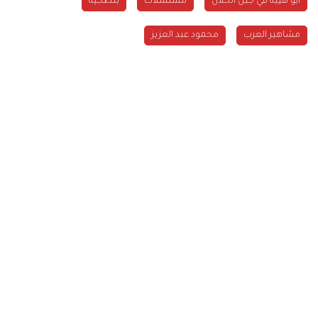
أبو هيبة في جبل الحلال
مسلسلات
بلطجية
مشاهير العرب
محمود عبد العزيز