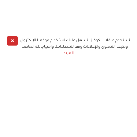
✖
نستخدم ملفات الكوكيز لنسهل عليك استخدام موقعنا الإلكتروني
ونكيف المحتوى والإعلانات وفقا لمتطلباتك واحتياجاتك الخاصة
المزيد
حملوا تطبيق
زهرة الخليج