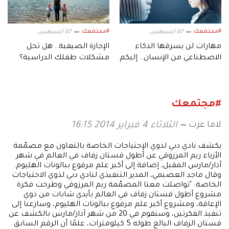
#مجتمعك
#مجتمعك
07 أغسطس
07 أغسطس
مهارات لن يسرقها الذكاء
الإجازة الصيفية.. هل تحل
الاصطناعي من الإنسان.. إليكم
مشكلات طفلك الدراسية؟
أبرزها!
#مجتمعك
لاما عزت
الثلاثاء 4 فبراير 2014 16:15
يكشف نادي دبي لذوي الإحتياجات الخاصة بالتعاون مع مصمّمة
الأزياء ريم المرزوقي عن أطول فستان زفاف في العالم في شهر
آذار/مارس المقبل، إضافة إلى أكبر علم مرفوع ببالونات الهليوم.
وقال ماجد العصيمي، المدير التنفيذي لنادي دبي لذوي الاحتياجات
الخاصة: "تواصلت معنا المصمّمة ريم المرزوقي وطرحت فكرة
مشروع أطول فستان زفاف في العالم بأيدي شابات من ذوي
الإعاقة، ومشروع أكبر علم مرفوع ببالونات الهليوم، وسارعنا إلى
تنفيذ الفكرتين، وسنقوم في 20 من شهر آذار/مارس بالكشف عن
فستان الزفاف البالغ طوله 5 كيلومترات، علمًا أن الرقم السابق