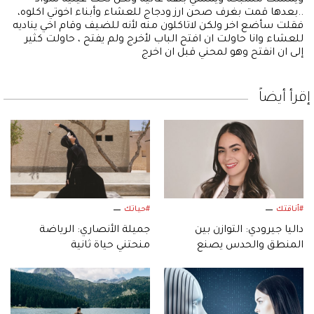
ويمسك مسبحه ويمشي بثقه عاليه ولكن تحت عينيه سواد
..بعدها قمت بغرف صحن ارز ودجاج للعشاء وأبناء اخوتي اكلوه،
فقلت سأضع اخر ولكن لاتاكلون منه لأنه للضيف وقام اخي يناديه
للعشاء وانا حاولت ان افتح الباب لأخرج ولم يفتح ، حاولت كثير
إلى ان انفتح وهو لمحني قبل ان اخرج
إقرأ أيضاً
#أناقتك
#حياتك
داليا جيرودي: التوازن بين
جميلة الأنصاري: الرياضة
المنطق والحدس يصنع
منحتني حياة ثانية
التصميم