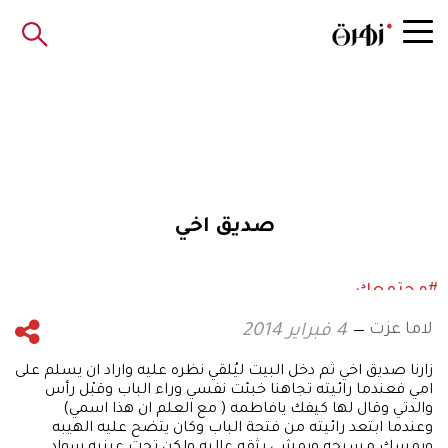
صديق اخي
#مجتمعك
لاما عزت
4 فبراير 2014
زارنا صديق اخي ثم دخل البيت ليُلقي نظره عليه واراد ان يسلم على
امي فعندما رائيته تجاهنا خبئت نفسي وراء الباب وقبْل رأس
والدتي وقال لها كيفك يافاطمه ( مع العلم ان هذا اسمي)
وعندما ابتعد رائيته من فتحة الباب وكان يتضح عليه الهيبه