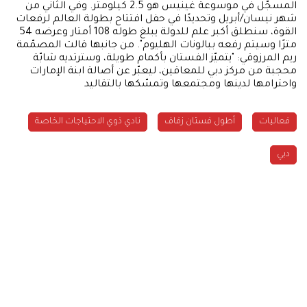
المسجّل في موسوعة غينيس هو 2.5 كيلومتر. وفي الثاني من
شهر نيسان/أبريل وتحديدًا في حفل افتتاح بطولة العالم لرفعات
القوة، سنطلق أكبر علم للدولة يبلغ طوله 108 أمتار وعرضه 54
مترًا وسيتم رفعه ببالونات الهليوم". من جانبها قالت المصمّمة
ريم المرزوقي: "يتميّز الفستان بأكمام طويلة، وسترتديه شابّة
محجبة من مركز دبي للمعاقين، ليعبّر عن أصالة ابنة الإمارات
واحترامها لدينها ومجتمعها وتمسّكها بالتقاليد
فعاليات
أطول فستان زفاف
نادي ذوي الاحتياجات الخاصة
دبي