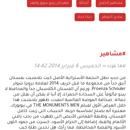
مشاهير الخليج
مهرجان ربيع سوق واقف
عبادي الجوهر
ديانا حداد
#مشاهير
لاما عزت
الخميس 6 فبراير 2014 14:42
من جديد تطل النجمة الأسترالية الأصل كيت بلانشيت بفستان
أنيق جداً من مجموعة ما قبل خريف 2014 لعلامة برونزا شولر
Proenza Schouler، ورغم أن الفستان الكلاسيكي جداً والمحافظ لا
يبدو مألوفاً على السجادة الحمراء، إلا أننا لا يمكن أن نقلل من
جماله. صحافة الموضة العالمية انتقدت ظهور بلانشيت هذا
خلال العرض الأول لفيلم THE MONUMENTS MEN في نيويورك،
معتبرة أنه يصلح لمناسبة حزينة. الحبيبات التي زينت كامل
الفستان، وطبقة القماش الأبيض التي ظهرت من تحت ياقتي
الأكمام والقبة، إضافة إلى الحزام الأسود، كسرت من جمود اللون
الأسود والقصة المحافظة، فما رأيك هل تجدين طلة كيت