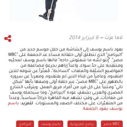
لاما عزت
6 فبراير 2014
يعود باسم يوسف إلى الشاشة من خلال موسم جديد من
"البرنامج" الذي تنطلق أولى حلقاته مساء غد الجمعة على "MBC
مصر". "إنتو لسّه ما شفتوش حاجه" قالها باسم يوسف لمحبّيه
ومنتقديه على حدّ سواء، واعداً إياهم بجرعةٍ مضاعفة من
المواضيع الشيّقة والملفات "الساخنة"، مُعبِّراً عن شوقه للذين
افتقدوه، وغامزاً من قناة الذين لم يفتقدوه، ومعرباً عن سروره
بالظهور على "MBC مصر"، عبر حلقة أولى وصفها بأنها "شكلِ
تاني" ومثنياً على كل فرد من أفراد فريق العمل. ويترقّب الشارع
المصري والعربي بشغفٍ عودة "البرنامج"، وما سيحمله يوسف
من مفاجآت، في وقتٍ تشهد فيه القاهرة حراكاً سياسياً، وعدداً
من المتغيّرات على مختلف الصعد والمستويات.
للمزيد:
باسم
يوسف يعود الجمعة
MBC مصر
برامج تلفزيونية
باسم يوسف
البرنامج