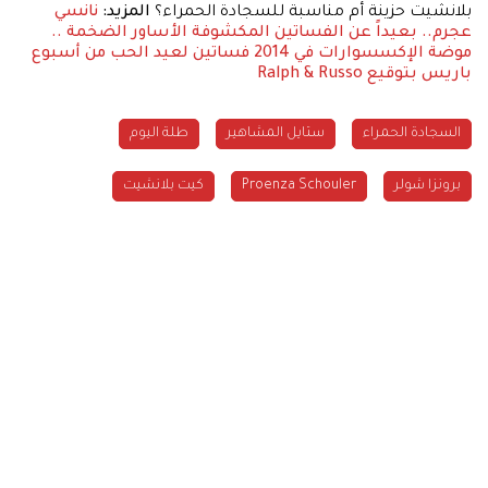
بلانشيت حزينة أم مناسبة للسجادة الحمراء؟
المزيد:
نانسي
عجرم.. بعيداً عن الفساتين المكشوفة
الأساور الضخمة ..
موضة الإكسسوارات في 2014
فساتين لعيد الحب من أسبوع
باريس بتوقيع Ralph & Russo
السجادة الحمراء
ستايل المشاهير
طلة اليوم
برونزا شولر
Proenza Schouler
كيت بلانشيت