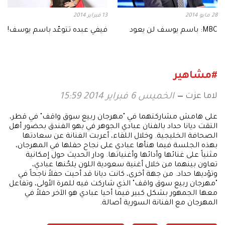
28 مايو 2014
13 فبراير 2014
MBC: باسم يوسف لن يعود
فيفي عبده تتوعّد باسم يوسف!
#مشاهير
لاما عزت
الخميس 6 فبراير 2014 15:59
على هامش مشاركتهما في "مهرجان ربيع سوق واقف" في قطر،
التقت ديانا حداد بالفنان عبادي الجوهر في بهو الفندق بحضور أهل
الصحافة الخليجية. وخلال اللقاء، أعربت الفنانة عن سعادتها
بهذه الجلسة فيما هنأها عبادي على نجاح حفلها في المهرجان،
مثنياً على غنائها وأدائها وأغنياتها. ودار الحديث حول إمكانية
تعاون بينهما من خلال أغنية سعودية اللون يلحّنها عبادي،
وتؤديها حداد. من جهة أخرى، كانت ديانا قد أحيت حفلاً ناجحاً في
"مهرجان ربيع سوق واقف" الذي شاركت فيه للمرة الأولى، وتفاعل
معها الجمهور بشكل كبير فيما أحيا عبادي هو الآخر حفلاً في
المهرجان مع الفنانة السورية أصالة.