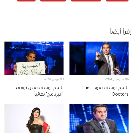
إقرأ أيضاً
06 سبتمبر 2014
03 يونيو 2014
باسم يوسف يعود بـ The
باسم يوسف يعلن توقف
Doctors
"البرنامج" نهائياً