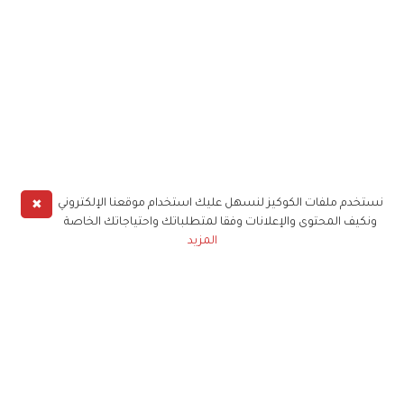
✖
نستخدم ملفات الكوكيز لنسهل عليك استخدام موقعنا الإلكتروني
ونكيف المحتوى والإعلانات وفقا لمتطلباتك واحتياجاتك الخاصة
المزيد
حملوا تطبيق
زهرة الخليج