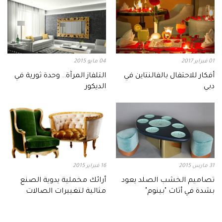
01 فبراير 2017
04 مايو 2015
أفكار للاحتفال بالفالنتاين في
التلفاز المرآة.. وحدة ثورية في
دبي
الديكور
31 مارس 2015
16 فبراير 2015
تصاميم الخشب الصلد يعود
أرائك مخملية يدوية الصنع
بشدة في أثاث "بينوم"
مثالية لتغييرات الصالات
الفرنسية