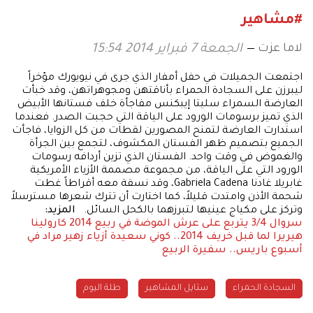
#مشاهير
لاما عزت
الجمعة 7 فبراير 2014 15:54
اجتمعت الجميلات في حفل أمفار الذي جرى في نيويورك مؤخراً
ليبرزن على السجادة الحمراء بأناقتهن ومجوهراتهن، وقد خبأت
العارضة السمراء سليتا إيبكنس مفاجأة خلف فستانها الأبيض
الذي تميز برسومات الورود على الياقة التي حجبت الصدر. فعندما
استدارت العارضة لتمنح المصورين لقطات من كل الزوايا، فاجأت
الجميع بتصميم ظهر الفستان المكشوف، لتجمع بين الجرأة
والغموض في وقت واحد. الفستان الذي تزين أردافه رسومات
الورود التي على الياقة، من مجموعة مصممة الأزياء الأمريكية
غابريلا غادنا Gabriela Cadena، وقد نسقة معه أقراطاً غطت
شحمة الأذن وامتدت قليلاً، كما اختارت أن تترك شعرها مسترسلاً
وتركز على مكياج عينيها لتبرزهما بالكحل السائل.
المزيد:
سروال 3/4 يتربع على عرش الموضة في ربيع 2014
كارولينا
هيريرا لما قبل خريف 2014.. كوني سعيدة
أزياء زهير مراد في
أسبوع باريس.. سفيرة الربيع
السجادة الحمراء
ستايل المشاهير
طلة اليوم