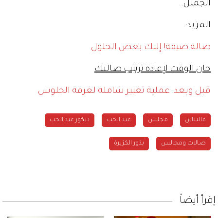
الجميل.
المزيد:
صالة ضيقة! إليك بعض الحلول
حان الوقت لإعادة ترتيب صالتك
قبل وبعد: عملية تغيير شاملة لغرفة الجلوس
فالنتاين
مجلس
عيد الحب
ديكور عيد الحب
صالات ومجالس
بذور الكزبرة
إقرأ أيضاً