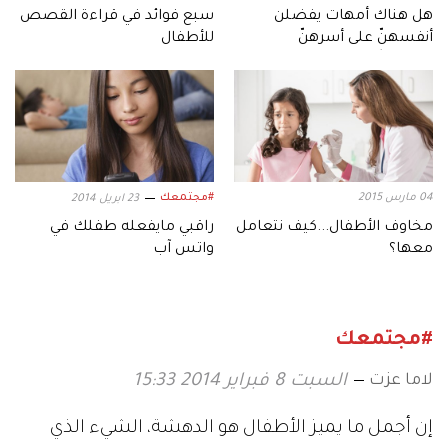
هل هناك أمهات يفضلن
سبع فوائد في قراءة القصص
أنفسهنّ على أسرهنّ
للأطفال
وأولادهنّ؟
04 مارس 2015
#مجتمعك
23 ابريل 2014
مخاوف الأطفال...كيف نتعامل
راقبي مايفعله طفلك في
معها؟
واتس آب
#مجتمعك
لاما عزت
السبت 8 فبراير 2014 15:33
إن أجمل ما يميز الأطفال هو الدهشة، الشيء الذي