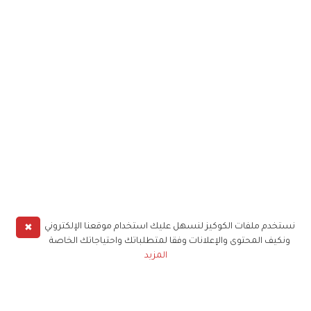
✖
نستخدم ملفات الكوكيز لنسهل عليك استخدام موقعنا الإلكتروني
ونكيف المحتوى والإعلانات وفقا لمتطلباتك واحتياجاتك الخاصة
المزيد