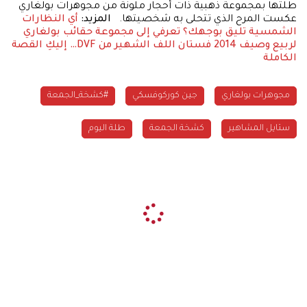
طلتها بمجموعة ذهبية ذات أحجار ملونة من مجوهرات بولغاري
عكست المرح الذي تتحلى به شخصيتها.
المزيد:
أي النظارات
الشمسية تليق بوجهك؟
تعرفي إلى مجموعة حقائب بولغاري
لربيع وصيف 2014
فستان اللف الشهير من DVF… إليكِ القصة
الكاملة
مجوهرات بولغاري
جين كوركوفسكي
#كشخة_الجمعة
ستايل المشاهير
كشخة الجمعة
طلة اليوم