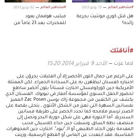
#مشاهير العالم
#مشاهير العالم
15 يوليو 2013
02 يونيو 2013
هل قتل كوري مونتيث بجرعة
فيليب هوفمان يعود
زائدة؟
للمخدرات بعد 23 عاماً من
الإقلاع
#أناقتك
لاما عزت
الأحد 9 فبراير 2014 15:20
على الرغم من جمال اللون الأخضر إلا أن القليلات يجرؤن على
اختياره كفستان ليظهرن به على السجادة الحمراء. لكن الممثلة
الأمريكية جين كوركوفسكي اختارت فستاناً بلون أخضر ساطع
لحضور الحفل السنوي لمؤسسة أمفار في نيويوك. الفستان الذي
يكشف عن الكتفين من مجموعة زاك بوسن Zac Posen المميز
بفساتين السهرة التي تعزز من الشكل الأنثوي ، يتحلى بقصة على
الصدر ترسم ملامحه كما تحدد الخصر على طريقة فساتين
السندريلا. أما التنورة فهي على شكل حورية البحر وتصل إلى
منتصف بطة الساق، ونسقت جين حذاء كلاسيكي مدبب
المقدمة بلون الجلد الطبيعي أو الـ "نيود". اختارت جين المجوهرات
المناسبة، فقد ابتعدت عن الماس أو القطع الرسمية، وزينت