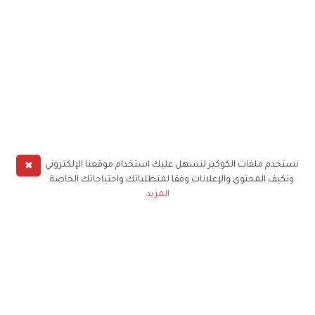
✖
نستخدم ملفات الكوكيز لنسهل عليك استخدام موقعنا الإلكتروني
ونكيف المحتوى والإعلانات وفقا لمتطلباتك واحتياجاتك الخاصة
المزيد
حملوا تطبيق
زهرة الخليج