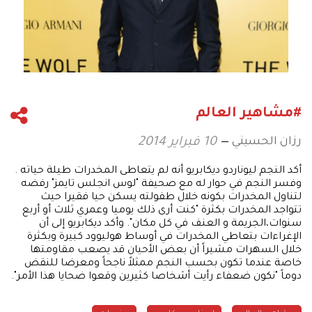
#مشاهير العالم
رزان الحسيني
10 فبراير 2014
أكد النجم ليوناردو ديكابريو أنه لم يتعاطى المخدرات طيلة حياته .
وفسر النجم في حوار له مع صحيفة "لوس انجلس تايمز" رفضه
لتناول المخدرات بكونه خلال طفولته يسكن حيا فقيرا حيث
تتواجد المخدرات بكثرة "كنت أرى ذلك يوميا وعمري ثلاث أو أربع
سنوات،الجريمة و العنف في كل مكان". وأكد ديكابريو إلى أن
الإغراءات بتعاطي المخدرات في أوساط هوليوود كبيرة وبكثرة
خلال السهرات مشيراً أن بعض الأحيان قد يصعب مقاومتها
خاصة عندما تكون بحسب النجم ممثلاً ناجحاً ومعرضا للنقض
دوماً "نكون ضعفاء رأيت أشخاصا كثيرين وقعوا ضحايا هذا الأمر".