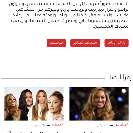
بالتقاطه صوراً سرية لكل من الكسندر سولجينيتسين ومارلون
براندو وجيرار ديباردييه وبريجيت باردو وغيرهم من المشاهير.
وكانت بيونيسيه مقربة جدا من أوباما وزوجته وغنت في إعادة
تنصيبه رئيسا للمرة الثاني وحضرت احتفال السيدة الأولى بعيد
ميلادها الخمسين.
باراك أوباما
مشاهير العالم
بيونسيه
إقرأ أيضاً
#مشاهير
#جمالك
06 يوليو
07 يناير