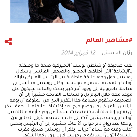
#مشاهير العالم
رزان الحسيني
12 فبراير 2014
نفت صحيفة "واشنطن بوست" الأميركية صحة ما وصفته
بـ"الإشاعة" التي أطلقها المصور والصحفي الفرنسي باسكال
روستين حول وجود علاقة عاطفية بين الرئيس الأميركي باراك
أوباما والمغنية السمراء بيونسيه. وكان روستين قد أشار في
مداخلة تلفزيونية إلى وجود أمر كبير يحدث والعالم سيكون على
موعد معه خلال الأيام بل والساعات القادمة مشيراً إلى أن
الصحيفة ستقوم بطباعة هذا التقرير الذي من المتوقع أن يوقع
الرئيس الأمريكي في وضع حرج بعد إكتشاف علاقته بالنجمة. يذكر
أن تقارير إعلاميّة أميركيّة تحدثت سابقاً عن وجود أزمة عائليّة بين
أوباما وزوجته ميشيل أدّت إلى طلب السيدة الأولى الطلاق من
زوجها بعد زواج دام حوالى 21 عامًا مشيرة إلى أن الرئيس يقضي
أغلب وقته مع نساء أخريات. يذكر أن روستين صديق مقرب
للسيدة الأولى السابقة في فرنسا كارلا بروني كما اشتهر