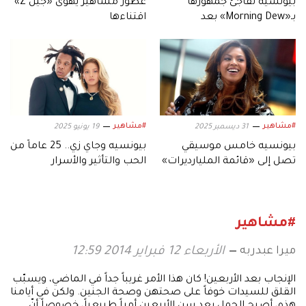
بيونسيه تفاجئ جمهورها
عطور مشاهير يهوى «جيل Z»
بـ«Morning Dew» بعد
اقتناءها
تسريبها.. وتحتفي بـ«B'Day»
#مشاهير
#مشاهير
31 ديسمبر 2025
19 يونيو 2025
بيونسيه خامس موسيقي
بيونسيه وجاي زي.. 25 عاماً من
تصل إلى «قائمة المليارديرات»
الحب والتأثير والأسرار
#مشاهير
ميرا عبدربه
الأربعاء 12 فبراير 2014 12:59
الإنجاب بعد الأربعين! كان هذا الأمر غريباً جداً في الماضي، ويسبّب
القلق للسيدات خوفاً على صحتهن وصحة الجنين. ولكن في أيامنا
هذه، أصبح الحمل بعد سن الأربعين أمراً طبيعياً، خصوصاً أنّ