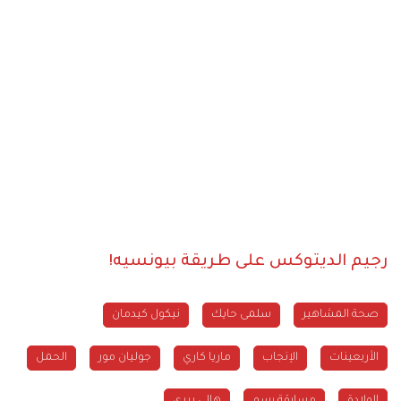
رجيم الديتوكس على طريقة بيونسيه!
صحة المشاهير
سلمى حايك
نيكول كيدمان
الأربعينات
الإنجاب
ماريا كاري
جوليان مور
الحمل
الولادة
مسابقة رسم
هالي بيري