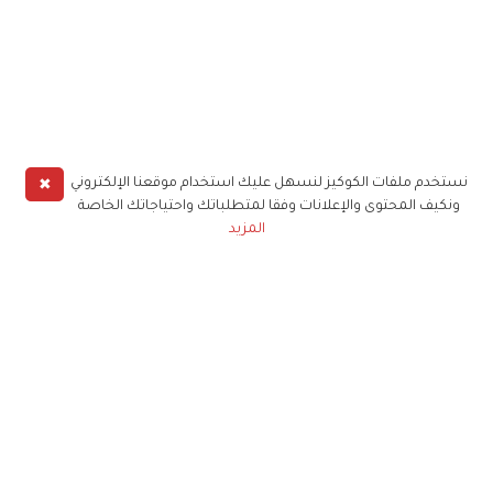
✖
نستخدم ملفات الكوكيز لنسهل عليك استخدام موقعنا الإلكتروني
ونكيف المحتوى والإعلانات وفقا لمتطلباتك واحتياجاتك الخاصة
المزيد
حملوا تطبيق
زهرة الخليج