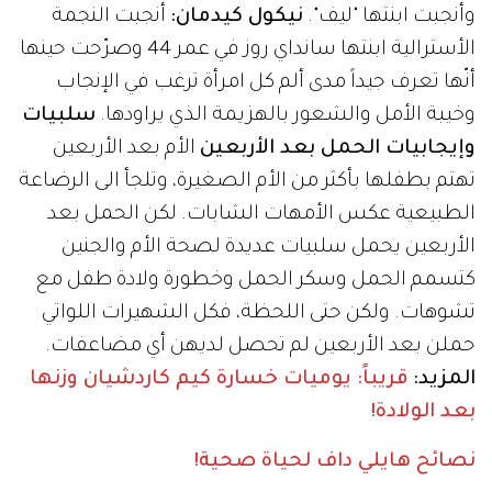
وأنجبت ابنتها "ليف".
نيكول كيدمان:
أنجبت النجمة
الأسترالية ابنتها سانداي روز في عمر 44 وصرّحت حينها
أنّها تعرف جيداً مدى ألم كل امرأة ترغب في الإنجاب
وخيبة الأمل والشعور بالهزيمة الذي يراودها.
سلبيات
وإيجابيات الحمل بعد الأربعين
الأم بعد الأربعين
تهتم بطفلها بأكثر من الأم الصغيرة، وتلجأ الى الرضاعة
الطبيعية عكس الأمهات الشابات. لكن الحمل بعد
الأربعين يحمل سلبيات عديدة لصحة الأم والجنين
كتسمم الحمل وسكر الحمل وخطورة ولادة طفل مع
تشوهات. ولكن حتى اللحظة، فكل الشهيرات اللواتي
حملن بعد الأربعين لم تحصل لديهن أي مضاعفات.
المزيد:
قريباً: يوميات خسارة كيم كاردشيان وزنها
بعد الولادة!
نصائح هايلي داف لحياة صحية!