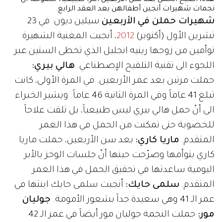
نجمات شهيرات أنجبن أطفالهن بعد العقد الرابع.
شهيرات حملن في الأربعين
سيلين ديون: في 23
تشرين الأول (أكتوبر)
2012
، أنجبت المغنية الشهيرة
توأمين من زوجها رينيه انجليل الذي تخطى الستين عبر
اللجوء الى تقنية التلقيح الإصطناعي.
هالي بيري:
حملت مرتين بعد عمر الأربعين. في المرة الأولى، كانت
تبلغ 41 عاماً وفي المرة الثانية 46 عاماً. ويشير الخبراء
الى أنّ حمل هالي بيري ليس طبيعياً، بل تلقت علاجاً
للخصوبة حتى تمكنت من الحمل في هذا العمر
المتقدم.
ماريا كاري:
بعد سن الأربعين، حملت ماريا
كاري بتوأمها وصرّحت حينها أنّ جلسات الوخز بالأبر
اليومية ساعدتها في تحقيق الحمل في هذا العمر
المتقدم.
سلمى حايك:
أنجبت سلمى حايك ابنتها في
عمر الـ 41 وهي سعيدة جداً بشعور الأمومة.
جوليان
مور:
حملت النجمة جوليان مور أيضاً في عمر الـ 42