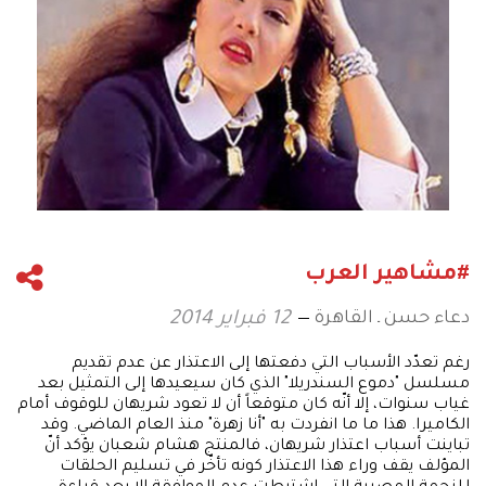
#مشاهير العرب
دعاء حسن ـ القاهرة
12 فبراير 2014
رغم تعدّد الأسباب التي دفعتها إلى الاعتذار عن عدم تقديم
مسلسل "دموع السندريلا" الذي كان سيعيدها إلى التمثيل بعد
غياب سنوات، إلا أنّه كان متوقعاً أن لا تعود شريهان للوقوف أمام
الكاميرا. هذا ما ما انفردت به "أنا زهرة" منذ العام الماضي. وقد
تباينت أسباب اعتذار شريهان، فالمنتج هشام شعبان يؤكد أنّ
المؤلف يقف وراء هذا الاعتذار كونه تأخّر في تسليم الحلقات