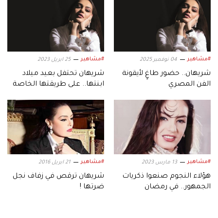
#مشاهير
#مشاهير
04 نوفمبر 2025
25 ابريل 2023
شريهان.. حضور طاغٍ لأيقونة
شريهان تحتفل بعيد ميلاد
الفن المصري
ابنتها.. على طريقتها الخاصة
#مشاهير
#مشاهير
13 مارس 2023
21 ابريل 2016
هؤلاء النجوم صنعوا ذكريات
شريهان ترقص في زفاف نجل
الجمهور.. في رمضان
ضرتها !