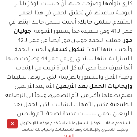
كاري بتوأمها وصرّحت حينها أنّ جلسات الوخز بالأبر
اليومية ساعدتها في تحقيق الحمل في هذا العمر
المتقدم.
سلمى حايك:
أنجبت سلمى حايك ابنتها في
عمر الـ 41 وهي سعيدة جداً بشعور الأمومة.
جوليان
مور:
حملت النجمة جوليان مور أيضاً في عمر الـ 42
وأنجبت ابنتها "ليف".
نيكول كيدمان:
أنجبت النجمة
الأسترالية ابنتها سانداي روز في عمر 44 وصرّحت حينها
أنّها تعرف جيداً مدى ألم كل امرأة ترغب في الإنجاب
وخيبة الأمل والشعور بالهزيمة الذي يراودها.
سلبيات
وإيجابيات الحمل بعد الأربعين
الأم بعد الأربعين
تهتم بطفلها بأكثر من الأم الصغيرة، وتلجأ الى الرضاعة
الطبيعية عكس الأمهات الشابات. لكن الحمل بعد
الأربعين يحمل سلبيات عديدة لصحة الأم والجنين
كتسمم الحمل وسكر الحمل وخطورة ولادة طفل مع
✖
نستخدم ملفات الكوكيز لنسهل عليك استخدام موقعنا الإلكتروني
ونكيف المحتوى والإعلانات وفقا لمتطلباتك واحتياجاتك الخاصة
تشوهات. ولكن حتى اللحظة، فكل الشهيرات اللواتي
المزيد