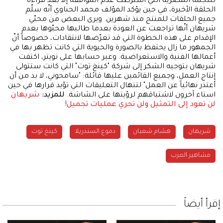
للنجمة المصرية التي اشترطت عدم الموافقة إلا بعد قراءة
الحلقة الأخيرة، في حين يؤكد المؤلف محمد الحناوي أنّه سلّم
جميع الحلقات للمنتج منذ شهرين. ويرى البعض من محبّي
شريهان أنّها تراجعت عن العودة بعدما طالبها محبّوها بعدم
الإقدام على هذه الخطوة التي قد تعرّضها لانتقادات، خصوصاً أنّ
الجمهور ما زال يحتفظ بالصورة والحيوية التي كانت تظهر بها في
أعمالها الفنية والاستعراضية. وعبر حسابها على تويتر، اكتفت
شريهان بتوجيه الشكر إلى شركة "كينغ توت" التي كانت ستتولى
إنتاج العمل، وجميع القائمين عليها قائلة: "سامحوني، لا بد من أن
أعتذر نهائياً عن العمل" لتنهال التعليقات التي تؤيد قرارها في حين
استاء آخرون لاشتياقهم لرؤيتها على الشاشة.
للمزيد:
شريهان
لن تعود إلى التمثيل ولن تجري عمليات تجميل!
شريهان
هشام شعبان
دموع السندريلا
كينغ توت
مشاهير العرب
إقرأ أيضاً