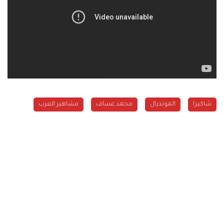
شاكيرا
المونديال
محمد عساف
مشاهير العرب