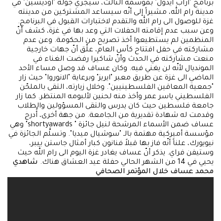
برنامج "أراب آيدول" بموسمه الثالث، سيجري جولة "أوديشين" في
مدينة رام الله، مشيراً إلى أنّه سيساعد المشتركين من مدينته
غزة للوصول الى رام الله والتقدم لاختبارات القبول في البرنامج.
وعن سبب عدم إقامته الحفلات التي وعد بها في غزة، كشف أنّ
المنظمين لم يستطيعوا أخذ تصريح من الحكومة. وعن عدم
مشاركته في حفل افتتاح كأس العام، علّق أنّ جهات خارجية
منعت مشاركته في الحدث وأنّ شاكيرا رفضت الغناء في
المونديال لأنّه لن يغني فيه. وكان عساف قد وصل مساء الأحد
الماضي الى غزة عن طريق معبر "ايريز" وبرعاية "الانوروا" حيث زار
"جمعية المعاقين الفلسطينيين". وخلال زيارته، التقى بالملحّن
الفلسطيني ياسر عمر وأخذ منه لحنين لألبومه المنتظر. كما زار
جامعة فلسطين حيث كان يدرس والتقى المسؤولين والطلاب
وقدمت له شهادة تقديرية من الجامعة. من جهة أخرى، أُدرج
عساف ضمن الأسماء المرشحة لنيل جائزة " shortyawards" وهي
مؤسسة أميركية مهتمة بالـ "سوشيال ميديا". وتسلَّم الجائزة في
نيويورك، علناً أنّه فاز بها قبلاً فنانون كبار أمثال جاستن بيبر،
وستيفن فراي. يذكر أنّ عساف يغادر غزة اليوم الى رام الله حيث
يحيي في 14 من الشهر الحالي حفلة عيد العشاق هناك.
شاهدي
محمد عساف خلال المؤتمر الصحافي