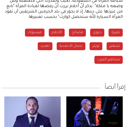
سياقة المرأة في السعودية، طيب وصدرك اللي مطلعته وش
وضعه يا ملكة". يذكر أنّ أحلام بررت أنّ رفضها لقيادة المرأة "نابع
من غيرتها على دينها، إذ لا يجوز في بلد الحرمين الشريفين أن تقود
المرأة السيارة لأنّه ستحصل كوارث" بحسب تعبيرها.
تغيرة
دعوى
فضائح
الأحلام
فيسبوك
تشهير
تويتر
نضال الأحمدية
تهديد
مشاهير العرب
إقرأ أيضاً