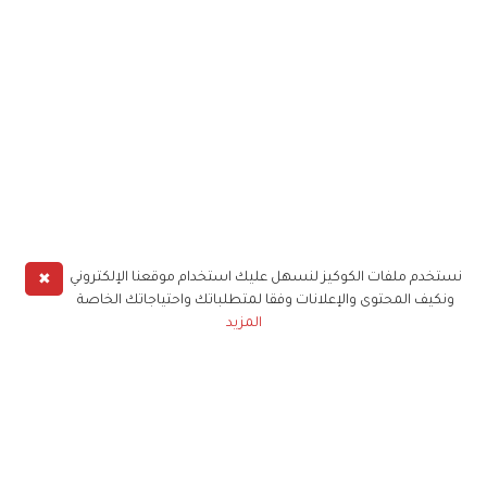
✖
نستخدم ملفات الكوكيز لنسهل عليك استخدام موقعنا الإلكتروني
ونكيف المحتوى والإعلانات وفقا لمتطلباتك واحتياجاتك الخاصة
المزيد
حملوا تطبيق
زهرة الخليج