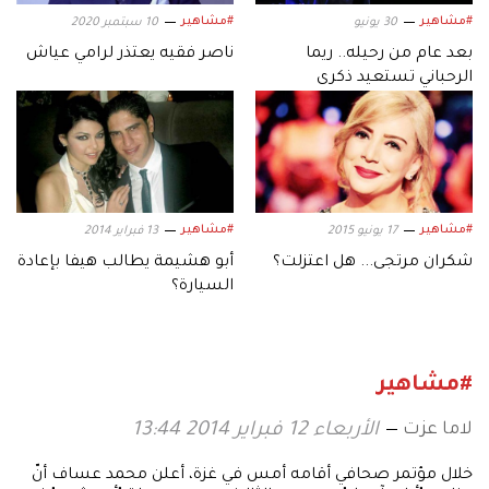
#مشاهير
#مشاهير
30 يونيو
10 سبتمبر 2020
بعد عام من رحيله.. ريما
ناصر فقيه يعتذر لرامي عياش
الرحباني تستعيد ذكرى
شقيقها زياد وتروي كواليس
علاقتهما
#مشاهير
#مشاهير
17 يونيو 2015
13 فبراير 2014
شكران مرتجى... هل اعتزلت؟
أبو هشيمة يطالب هيفا بإعادة
السيارة؟
#مشاهير
لاما عزت
الأربعاء 12 فبراير 2014 13:44
خلال مؤتمر صحافي أقامه أمس في غزة، أعلن محمد عساف أنّ