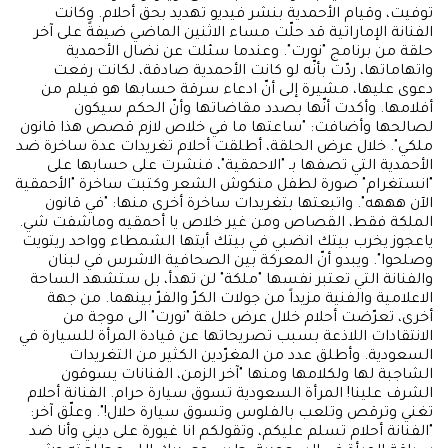
توفيت، وقيام الأحمدية بنشر فيديو تهديد بحق أحلام. وكانت
الفنانة الإماراتية قد حلّت مساء الاثنين الماضي ضيفةً على آخر
حلقة من برنامج "نورت". وعندما سئلت عن نضال الأحمدية
واتهاماتها، ردّت بأنّه لو كانت الأحمدية صادقة، لكانت رفعت
دعوى عليها، مشيرة إلى أنّ ادعاء سرقة حسابها هو فيلم من
أفلامها. وأكدت أنّها بصدد مقاضاتها وأنّ الحكم سيكون
لصالحها وأضافت: "ساعتها ما في خلاص لازم قصص هذا قانون
ملكي". خلال عرض الحلقة، أطلقت أحلام تغريدات عدة ساخرة ضد
الأحمدية التي تصفها بـ "الاحمقية"، فنشرت على حسابها على
"انستغرام" صورة لطفل منكوش الشعر وكتبت ساخرة "الأحمقية
الآن هههه". واتبعتها بتغريدات ساخرة أخرى منها: "في قانون
الملكة فقط، القصاص ومن غير خلاص يا أحمقيه وماشفت شي.
ياعجوز يخرب بيتك انضبي في بيتك أيتها الشمطاء وواحد ريتويت
وصلحوا". ويبدو أنّ المعركة بين الصحافية الاشرس في لبنان
والفنانة التي تعتبر نفسها "ملكة" لن تهدأ، بل ستشهد الساحة
الاعلامية والفنية مزيداً من جولات الكرّ والفرّ بينهما. من جهة
أخرى، تعرّضت أحلام خلال عرض حلقة "نورت" الى موجة من
الانتقادات اللاذعة بسبب تصريحاتها عن قيادة المرأة للسيارة في
السعودية. وأطلق عدد من المغرّدين الكثير من التغريدات
الشاجبة لها ولكلامها ومنها "آخر الزمن، الفنانات يسوقون
الشرف علينا! المرأة السعودية تسوق سيارة حرام. الفنانة أحلام
تغني وترقص وتلعب بالفلوس وتسوق سيارة حلال!". وعلّق آخر:
"الفنانة أحلام تسلم عليكم، وتقولكم انا غيورة على ديني وأنا ضد