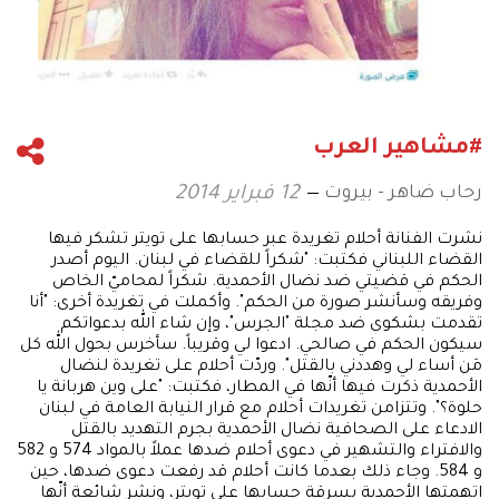
#مشاهير العرب
رحاب ضاهر - بيروت
12 فبراير 2014
نشرت الفنانة أحلام تغريدة عبر حسابها على تويتر تشكر فيها
القضاء اللبناني فكتبت: "شكراً للقضاء في لبنان. اليوم أصدر
الحكم في قضيتي ضد نضال الأحمدية. شكراً لمحاميّ الخاص
وفريقه وسأنشر صورة من الحكم". وأكملت في تغريدة أخرى: "أنا
تقدمت بشكوى ضد مجلة "الجرس"، وإن شاء الله بدعواتكم
سيكون الحكم في صالحي. ادعوا لي وقريباً. سأخرس بحول الله كل
مَن أساء لي وهددني بالقتل". وردّت أحلام على تغريدة لنضال
الأحمدية ذكرت فيها أنّها في المطار، فكتبت: "على وين هربانة يا
حلوة؟". وتتزامن تغريدات أحلام مع قرار النيابة العامة في لبنان
الادعاء على الصحافية نضال الأحمدية بجرم التهديد بالقتل
والافتراء والتشهير في دعوى أحلام ضدها عملاً بالمواد 574 و 582
و 584. وجاء ذلك بعدما كانت أحلام قد رفعت دعوى ضدها، حين
اتهمتها الأحمدية بسرقة حسابها على تويتر، ونشر شائعة أنّها