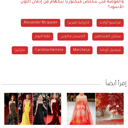
والموضة
متى تتخلص فيكتوريا بيكهام من إدمان اللون
الأسود؟
فرانسوا أولاند
كارولينا هيريرا
Alexander Mcqueen
ستايل المشاهير
ألكسندر ماكوين
طلة اليوم
ميشيل أوباما
Marchesa
Carolina Herrera
ماركيزا
إقرأ أيضاً