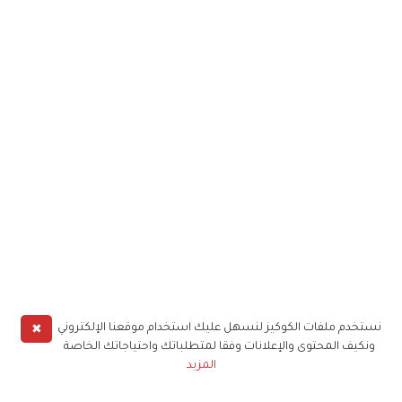
✖
نستخدم ملفات الكوكيز لنسهل عليك استخدام موقعنا الإلكتروني
ونكيف المحتوى والإعلانات وفقا لمتطلباتك واحتياجاتك الخاصة
المزيد