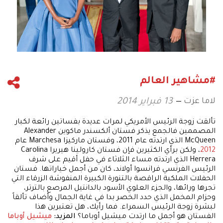
#مشاهير العالم
لاما عزت
13 فبراير 2014
تألقت زوجة الرئيس الأمريكي لمرات عديدة بفساتين رائعة لكبار
المصممين فالجمع يذكر فستان ألكسندر ماكوين Alexander
McQueen الذي ارتدته عام 2011، وفستان ماركيزا Marchesa عام
2012
، ولكن برأي الكثيرين فإن فستان كارولينا هيريرا Carolina
Herrera الذي ارتدته مساء الثلاثاء في حفل أقيم على شرف
الرئيس الفرنسي فرانسوا أولاند، كان من أجمل خياراتها. فستان
الحفلات الملكية الراقصة بالتنورة الكبيرة المنفوشة الزرقاء التي
تجرها ورائها، والجزء العلوي الأسود بالدانتيل المرصع بالترتر،
وحزام المخمل الذي حدد الخصر بدا في غاية الجمال وأضاف تألقاً
لبشرة زوجة الرئيس السمراء. فما رأيك، هل تعتبرين هذا
الفستان هو أجمل ما ارتدت ميشيل أوباما؟
المزيد:
ميشيل أوباما