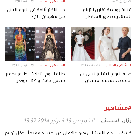
24 يونيو 2015
#مشاهير العالم
15 مايو 2015
فنانة روسية تقارن الأزياء
من الأكثر أناقة في اليوم الثاني
الشهيرة بصور المناظر
من مهرجان كان؟
الطبيعية
#مشاهير العالم
#مشاهير العالم
09 مايو 2015
16 مارس 2015
طلة اليوم: تشانغ تسي يي..
طلة اليوم: "لوك" الطيور يجمع
أناقة محتشمة بفستان
سلمى حايك و FKA تويغز
كارولينا هيريرا
#مشاهير
رزان الحسيني
الخميس 13 فبراير 2014 13:37
كشف النجم الأسترالي هيو جاكمان عن اختياره مقدماً لحفل توزيع