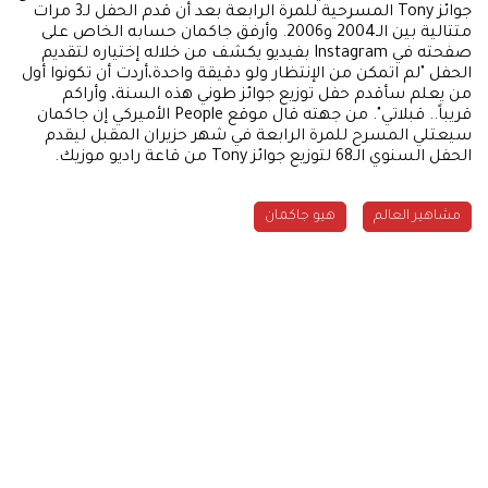
جوائز Tony المسرحية للمرة الرابعة بعد أن قدم الحفل لـ3 مرات
متتالية بين الـ2004 و2006. وأرفق جاكمان حسابه الخاص على
صفحته في Instagram بفيديو يكشف من خلاله إختياره لتقديم
الحفل "لم اتمكن من الإنتظار ولو دقيقة واحدة،أردت أن تكونوا أول
من يعلم سأقدم حفل توزيع جوائز طوني هذه السنة، وأراكم
قريباً.. قبلاتي". من جهته قال موقع People الأميركي إن جاكمان
سيعتلي المسرح للمرة الرابعة في شهر حزيران المقبل ليقدم
الحفل السنوي الـ68 لتوزيع جوائز Tony من قاعة راديو موزيك.
مشاهير العالم
هيو جاكمان