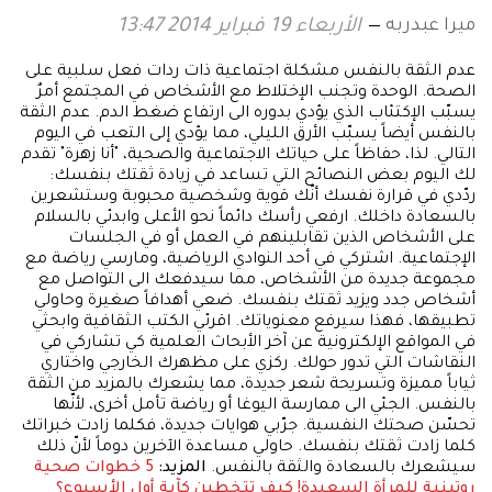
ميرا عبدربه
الأربعاء 19 فبراير 2014 13:47
عدم الثقة بالنفس مشكلة اجتماعية ذات ردات فعل سلبية على
الصحة. الوحدة وتجنب الإختلاط مع الأشخاص في المجتمع أمرٌ
يسبّب الإكتئاب الذي يؤدي بدوره الى ارتفاع ضغط الدم. عدم الثقة
بالنفس أيضاً يسبّب الأرق الليلي، مما يؤدي إلى التعب في اليوم
التالي. لذا، حفاظاً على حياتك الاجتماعية والصحية، "أنا زهرة" تقدم
لك اليوم بعض النصائح التي تساعد في زيادة ثقتك بنفسك:
ردّدي في قرارة نفسك أنّك قوية وشخصية محبوبة وستشعرين
بالسعادة داخلك. ارفعي رأسك دائماً نحو الأعلى وابدئي بالسلام
على الأشخاص الذين تقابلينهم في العمل أو في الجلسات
الإجتماعية. اشتركي في أحد النوادي الرياضية، ومارسي رياضة مع
مجموعة جديدة من الأشخاص، مما سيدفعك الى التواصل مع
أشخاص جدد ويزيد ثقتك بنفسك. ضعي أهدافاً صغيرة وحاولي
تطبيقها، فهذا سيرفع معنوياتك. اقرئي الكتب الثقافية وابحثي
في المواقع الإلكترونية عن آخر الأبحاث العلمية كي تشاركي في
النقاشات التي تدور حولك. ركزي على مظهرك الخارجي واختاري
ثياباً مميزة وتسريحة شعر جديدة، مما يشعرك بالمزيد من الثقة
بالنفس. الجئي الى ممارسة اليوغا أو رياضة تأمل أخرى، لأنّها
تحسّن صحتك النفسية. جرّبي هوايات جديدة، فكلما زادت خبراتك
كلما زادت ثقتك بنفسك. حاولي مساعدة الآخرين دوماً لأنّ ذلك
سيشعرك بالسعادة والثقة بالنفس.
المزيد:
5 خطوات صحية
روتينية للمرأة السعيدة!
كيف تتخطين كآبة أول الأسبوع؟