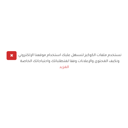
✖
نستخدم ملفات الكوكيز لنسهل عليك استخدام موقعنا الإلكتروني
ونكيف المحتوى والإعلانات وفقا لمتطلباتك واحتياجاتك الخاصة
المزيد
حملوا تطبيق
زهرة الخليج