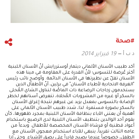
#صحة
د ب أ
19 فبراير 2014
أكد طبيب الأسنان الألماني ديتمار أوستررايش أنّ الأسنان اللبنية
أكثر عُرضة للتسوس؛ لأنّ القدرة على المقاومة في مينا هذه
الأسنان تقلّ عن نظيرتها في الأسنان الدائمة. وأوضح نائب رئيس
"الغرفة الاتحادية لأطباء الأسنان" في برلين، أنّ الأطفال الذين
يستخدمون زجاجات الرضاعة ذات الماصّة لتناول الشاي المُحلى
بالسكر أو غيره من المشروبات المُحلاة، تتعرض أسنانهم لخطر
الإصابة بالتسوس بمعدل يزيد عن غيرهم نتيجة إغراق الأسنان
بالسكر بصورة مستمرة. لذا، شدد طبيب الأسنان الألماني على
أهمية أن يعتني الآباء بنظافة الأسنان اللبنية بمجرد ظهورها، كأن
يقوم أحد الوالدين بتنظيف الأسنان اللبنية لدى الرضيع باستخدام
أعواد قطنية أو فرشاة الأسنان المخصصة للأطفال. وبدءاً من
عامه الثالث تقريباً، ينبغي للآباء استخدام معجون الأسنان مع
الطفل، خصوصاً عندما يصبح قادراً على بصق الأشياء. وحتى إذا