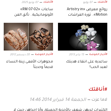
#أناقتك
#أناقتك
07 يوليو
07 يونيو 2025
روائع معرض «Artistry in
ساعات «RM 07-02»
Motion».. ثورة الفراشات
الأوتوماتيكية.. تألق الفن
المتحركة من دار «غراف»
والدقة والابتكار
#أخبار الموضة
#أخبار الموضة
15 يناير 2013
20 ديسمبر 2012
ساعديه على انتقاء هديتك
مجوهرات الأفعى زينة النساء
لعيد الحب!
قديماً وحديثاً
#أناقتك
لاما عزت
الجمعة 14 فبراير 2014 14:46
الكثيرات لديهن شغف بالأحذية الجميلة، وأنا إحداهن حيث لا