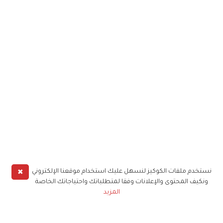
✖
نستخدم ملفات الكوكيز لنسهل عليك استخدام موقعنا الإلكتروني
ونكيف المحتوى والإعلانات وفقا لمتطلباتك واحتياجاتك الخاصة
المزيد