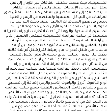
الكلاسيكية، حيث عمدت مختلف الثقافات عبر الأزمان إلى نقل
شكل الفراشة في الإبداعات الفنية، ولعلّ أبرز مصادر الإلهام
التاريخية تعود إلى عهد المصريين القدامى حيث كانت تنقش صور
الفراشات في الهياكل الهندسية وتستخدم في الرسوم الفنية
وتدمج في قطع المجوهرات البالغة الدقة. تجلّت الفراشة في
مجوهرات جراف دايموند للمرة الأولى ضمن مجموعة الفراشة
الكلاسيكية الساحرة، واليوم تأتي أحدث ابتكارات دار جراف العريقة
متجسدة في ساعة الفراشة الكلاسيكية لتعكس الانصهار التام
بين أزلية الماسة ومهارة صناعة الساعة السويسرية.
أنثوية
خلابة بالماس والساتان
هندسة أنثوية خلابة تجمع بين أربعة
ماسات على شكل قطرات ماءٍ رقيقة، لتبرز شكل فراشة فاتنة
حطّت على قرص الساعة البالغ حجمه 26 ملم. تكتمل هندسة
القرص الذي يتسم بالبساطة والأناقة في آن واحد بشريط أسود
من الساتان، حيث تتاح ساعة الفراشة الكلاسيكية من جراف
بتصميمين اثنين، تحطّ الفراشة فيهما عند الساعة السادسة أو
الـ12 بالتتالي. تقتصر المجموعة الحصرية على 300 قطعة فقط،
كما تتاح بنسخٍ أخرى من الأحجار الكريمة المختلفة تتخلللها أرقى
أنواع الياقوت الأزرق والياقوت الأحمر والزمرد إضافةً إلى تصميمٍ
مرصّع بالألماس كاملاً.
الخصائص التقنية
تتمتع ساعة الفراشة
الكلاسيكية من جراف بحركة الكوارتز، وغطاء من الذهب الأبيض
تتخلّله 41 ماسة، أما الميناء العقيق الأسود، فيتخلّله مثلث واحد
من الحجر الكريم، أو مرصّع كاملاً بالماس، وتتحلى بمشبك من
الذهب الأبيض تتخلّله 21 ماسة، أما السوار فهو مصنوع من