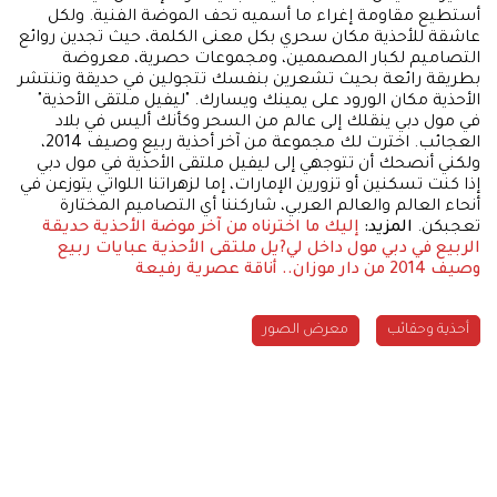
أستطيع مقاومة إغراء ما أسميه تحف الموضة الفنية. ولكل
عاشقة للأحذية مكان سحري بكل معنى الكلمة، حيث تجدين روائع
التصاميم لكبار المصممين، ومجموعات حصرية، معروضة
بطريقة رائعة بحيث تشعرين بنفسك تتجولين في حديقة وتنتشر
الأحذية مكان الورود على يمينك ويسارك. "ليفيل ملتقى الأحذية"
في مول دبي ينقلك إلى عالم من السحر وكأنك أليس في بلاد
العجائب. اخترت لك مجموعة من آخر أحذية ربيع وصيف 2014،
ولكني أنصحك أن تتوجهي إلى ليفيل ملتقى الأحذية في مول دبي
إذا كنت تسكنين أو تزورين الإمارات، إما لزهراتنا اللواتي يتوزعن في
أنحاء العالم والعالم العربي، شاركننا أي التصاميم المختارة
تعجبكن.
المزيد:
إليك ما اخترناه من آخر موضة الأحذية
حديقة
الربيع في دبي مول داخل لي?يل ملتقى الأحذية
عبايات ربيع
وصيف 2014 من دار موزان.. أناقة عصرية رفيعة
أحذية وحقائب
معرض الصور