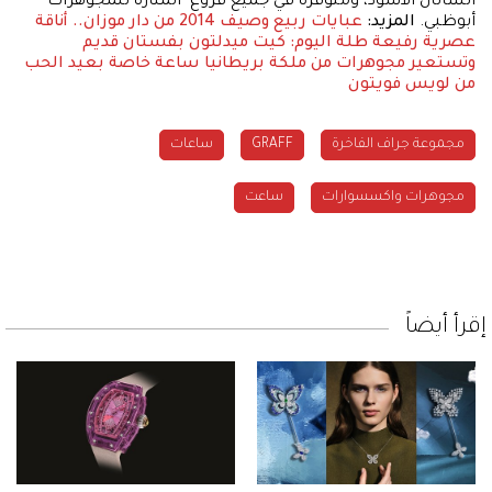
الساتان الأسود، ومتوفرة في جميع فروع "المنارة للمجوهرات"
أبوظبي.
المزيد:
عبايات ربيع وصيف 2014 من دار موزان.. أناقة
عصرية رفيعة
طلة اليوم: كيت ميدلتون بفستان قديم
وتستعير مجوهرات من ملكة بريطانيا
ساعة خاصة بعيد الحب
من لويس فويتون
مجموعة جراف الفاخرة
GRAFF
ساعات
مجوهرات واكسسوارات
ساعت
إقرأ أيضاً