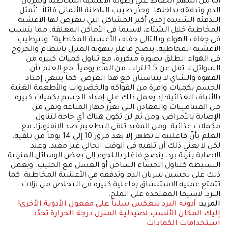
أنه من المهم الحفاظ على رطوبة الأغشية المخاطية وسريان
الدم وتدفقه بداخلها. وحذّر طبيب الباطنة الألماني قائلاً: "تُمثل
التدفئة الشديدة إحدى أكبر المشاكل التي تتعرض لها الأغشية
المخاطية خلال الشتاء، لاسيما في الأماكن المغلقة، مما يتسبب
في جفاف الهواء وبالتالي جفاف الأغشية المخاطية". ولترطيب
الأغشية المخاطية، ينصح فاغلر بتهوية المنزل بانتظام والخروج
في الهواء الطلق بصورة متكررة، مع تناول كميات كبيرة من
السوائل لا تقل عن 1.5 لترات من الماء يومياً، مع العلم بأن
القهوة والشاي لا يتناسبان مع هذا الغرض. كما ينبغي إمداد
الجسم بكميات وافرة من الفواكه والخضروات والأطعمة الغنية
بالألياف الغذائية؛ إذ يعمل ذلك على إمداد الجسم بكميات كبيرة
من الفيتامينات والمعادن التي تعزّز جهاز المناعة وتقي من
الإصابة بالأمراض؛ ومن ثم لن تكون هناك أي حاجة لتناول
مكملات غذائية. ومن المفيد تلقي التطعيم ضد الإنفلونزا، مع
العلم بأنّ فاعليته لا تظهر إلا بعد مرور 10 إلى 14 يوماً من تلقيه،
لكن لا يعني ذلك أن تلقيه في الوقت الحالي غير مفيد. وعند
الإصابة بنزلة برد، ينصح فاغلر باللجوء إلى بعض الوسائل المنزلية
البسيطة كتناول الحساء الساخن أو العسل مع الحليب. ويعمل
ذلك على تحسين سريان الدم وتدفقه في الأغشية المخاطية. كما
تتمتع عملية الاستنشاق بفاعلية كبيرة في التخلص من نزلات
البرد، لاسيما المعتمدة على الملح.
المزيد:
أدوية البرد تنعكس سلباً على مفعول الأدوية الأخرى!
إليك المكان الأنسب لصيدلية المنزل
درجة الحرارة تحدّد
استخدامات الكمادات