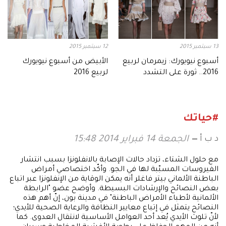
13 سبتمبر 2015
12 سبتمبر 2015
أسبوع نيويورك: زيمرمان لربيع
الأبيض من أسبوع نيويورك
2016.. ثورة على التشدد
لربيع 2016
#حياتك
د ب أ
الجمعة 14 فبراير 2014 15:48
مع حلول الشتاء، تزداد حالات الإصابة بالانفلونزا بسبب انتشار
الفيروسات المسبّبة لها في الجو. وأكّد اختصاصي أمراض
الباطنة الألماني بيتر فاغلر أنه يمكن الوقاية من الإنفلونزا عبر اتباع
بعض النصائح والإرشادات البسيطة. وأوضح عضو "الرابطة
الألمانية لأطباء الأمراض الباطنة" في مدينة بون، إنّ أهم هذه
النصائح يتمثل في إتباع معايير النظافة والرعاية الصحية للأيدي؛
لأنّ تلوث الأيدي يُعد أحد العوامل الأساسية لانتقال العدوى. كما