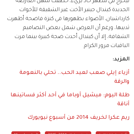
ليخرج في مظهر حاد بريء، خطفت منهن العارضة
الجديدة كيندال جينير الأخت غير الشقيقة للأخوات
كارداشيان، الأضواء بظهورها في كنزة فاضحة أظهرت
ثدييها، ورغم أن العرض شمل بعض التصاميم
الشفافة، إلا أن كيندال أحدث ضجة كبيرة بينما مرت
الباقيات مرور الكرام.
المزيد:
أزياء إيلي صعب لعيد الحب.. تحلي بالنعومة
والرقة
طلة اليوم: ميشيل أوباما في أحد أكثر فساتينها
أناقة
ريم عكرا لخريف 2014 من أسبوع نيويورك