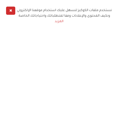
✖
نستخدم ملفات الكوكيز لنسهل عليك استخدام موقعنا الإلكتروني
ونكيف المحتوى والإعلانات وفقا لمتطلباتك واحتياجاتك الخاصة
المزيد
حملوا تطبيق
زهرة الخليج
الاشتراك للحصول على ملخص أسبوعي على بريدك
الإلكتروني