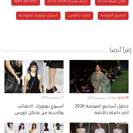
ألوان رقيقة فاتحة
خريف وشتاء 2014- 2015
‏?Marc Jacobs
أسابيع الموضة
مارك جاكوس
أسبوع نيويورك للموضة
إقرأ أيضاً
#أناقتك
17 سبتمبر 2015
23 ديسمبر 2025
جداول أسابيع الموضة 2026..
أسبوع نيويورك: الحقائب
أيام حافلة بالأناقة
والأحذية من مايكل كورس
لربيع 2016