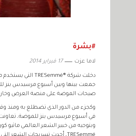
#بشرة
لاما عزت
17 فبراير 2014
دخلت شركة ®RESemmé
جمعت بينها وبين أسبوع مرسيدس بنز للم
صيحات الموضة على منصة العرض وخارج
وكجزء من الدور الذي تضطلع به ومنذ وقت
في أسبوع مرسيدس بنز للموضة، تعاونت م
وبتوجيه من خبير الشعر العالمي ماثيو كورت
TRESemmé، أحدث تسريحات الشعر ا