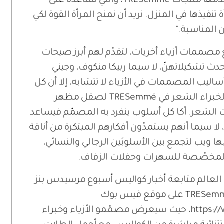
على النتائج المحترفة وعالية الجودة التي تقدّمها منتجات TRESemmé، والتي تساعدنا على
تنفيذها في المنزل. نريد أن نمنح المرأة القوة لكي
 المناسبة."
T عن تعاونها مع مصممات أزياء أخريات، لتقدّم لهم أبرز صيحات
 تشكيلاتهنّ، لا سيما ربيكا منكوف، وجيني
ساليب المصممات في الأزياء لا تتشابه، إلا أن كل
مجموعة جديدة تشكّل المساحة المثالية لخبراء الشعر في TRESemmé لصقل مظهر
الشعر. أكا كل أسلوب ينفرد به المصمّم فيساعد
ذا الهدف، لا سيما أنهم يستمدّون أفكارهم المبتكرة من أناقة
ها ويب لتجمع بين الأسلوبَين الرجالي والنسائي،
م المخصّصة للسهرات وحفلات الزفاف.
 العالم متابعة أخبار كواليس أسبوع مرسيدس بنز
للموضة ومنصات العرض على صفحة TRESemmé على موقع فيس بوك
https://www.facebook.com/TRESemmeArabia، حيث سيعرض مصمّمو الأزياء وخبراء