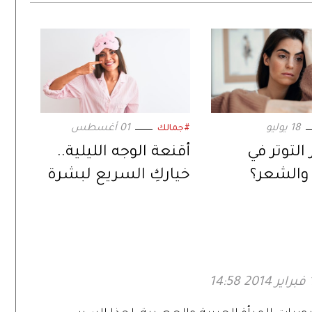
18 يوليو
01 أغسطس
#جمالك
التوتر في
أقنعة الوجه الليلية..
والشعر؟
خياركِ السريع لبشرة
مشرقة