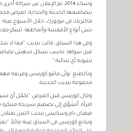
وشتاء 2014، تم الإعلان عن شراك
شتى أنواع الأقمشة وأنماطها، لتبتكر ملا
قبل سواها، تناسب بشكل مدهش تصاميمي ا
تشوبه أي شائبة."
وبالطبع، تولّى ماثيو كورتيس وفريقه مهم
مجموعة بنديت الجديدة.
وقال كورتيس قبل العرض: "تكمّل أي تسري
امرأة، أتشوّق إلى تصميم تسريحة مبتكرة 
فيفيان تام وستايسي بنديت اللتين تمثلا
ويتابع كورتيس في السياق عينه قائلاً: "ي