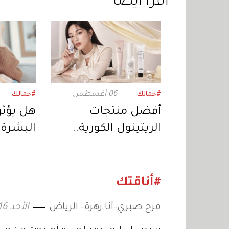
اقرأ أيضاً
06 أغسطس
#جمالك
#جمالك
أفضل منتجات
هل يؤثر 
الريتينول الكورية..
البشرة 
لروتين ليلي مؤثر
#أناقتك
فرح صبري-أنا زهرة- الرياض
الأحد 16 فبراير 2014 14:58