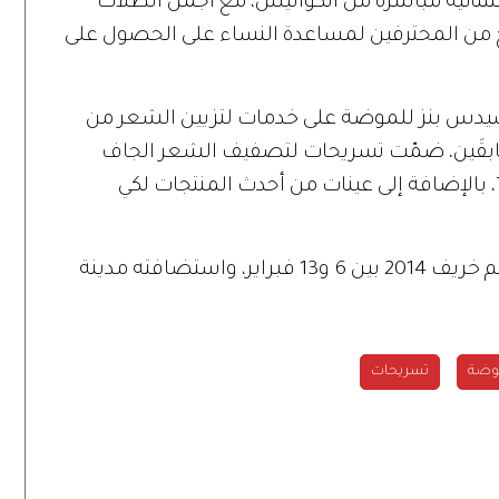
تثنائية مباشرة من الكواليس، مع أجمل الطلات
 من المحترفين لمساعدة النساء على الحصول على
س بنز للموضة على خدمات لتزيين الشعر من
TR المؤلّف من طابقَين، ضمّت تسريحات لتصفيف الشعر الجاف
ونصائح من خبراء التزيين في TRESemmé، بالإضافة إلى عينات من أحدث المنتجات لكي
أقيم أسبوع مرسيدس بنز للموضة لموسم خريف 2014 بين 6 و13 فبراير، واستضافته مدينة
موضة
تسريحات