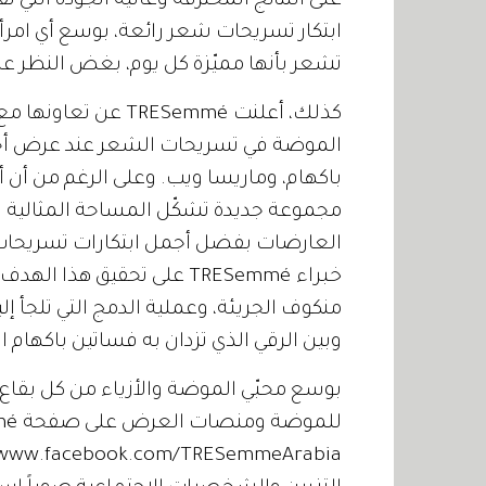
ابتكار تسريحات شعر رائعة، بوسع أي امرأة 
تشعر بأنها مميّزة كل يوم، بغض النظر عن
كذلك، أعلنت RESemmé
الموضة في تسريحات الشعر عند عرض أحدث
باكهام، وماريسا ويب. وعلى الرغم من أن أ
العارضات بفضل أجمل ابتكارات تسريحات 
خبراء TRESemmé على تحقيق ه
منكوف الجريئة، وعملية الدمج التي تلجأ إلي
وبين الرقي الذي تزدان به فساتين باكها
بوسع محبّي الموضة والأزياء من كل بقاع