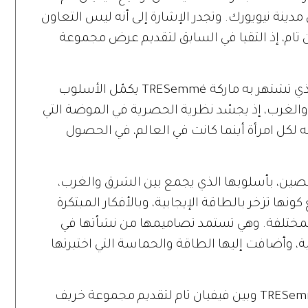
ينكولن في مدينة نيويورك. وتجدر الإشارة إلى أنه ليس التعاون
جمع بين TRESemmé وفيفيان تام، إذ التقيا في السابق لتقديم عرض مجموعة
وعن هذا التعاون تقول تام: "إن المظهر الذي تشتهر به ماركة TRESemmé يكمّل الأسلوب
الغرب، إذ يجسّد نظرية الحصرية في الموضة التي
 لكل امرأة أينما كانت في العالم، في الحصول
الصين، بأسلوبها الذي يجمع بين الشرق والغرب،
ها تزخر بالطاقة الإيجابية، وبالأفكار المبتكرة
المختلفة. وهي تستمد تصاميمها من نشأتها في
ية، وأضافت إليها الطاقة والحماسة التي اختبرتها
وبالإضافة إلى الشراكة التي تجمع بين TRESemmé وبين فيفيان تام لتقديم مجموعة خريف