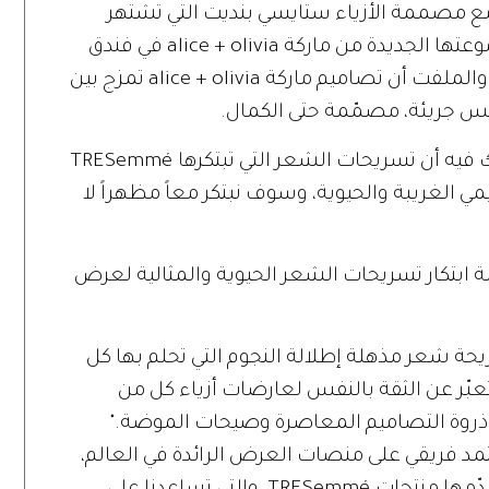
ة أخرى مع مصممة الأزياء ستايسي بنديت التي تشتهر
بتصاميمها الحديثة والجذابة، لعرض مجموعتها الجديدة من ماركة alice + olivia في فندق
ماكتريك في نيويورك، خلال الأسبوع عينه. والملفت أن تصاميم ماركة alice + olivia تمزج بين
بس جريئة، مصمّمة حتى الكمال.
وفي هذا السياق، قالت بنديت: "مما لا شك فيه أن تسريحات الشعر التي تبتكرها TRESemmé
لغريبة والحيوية، وسوف نبتكر معاً مظهراً لا
ة ابتكار تسريحات الشعر الحيوية والمثالية لعرض
حة شعر مذهلة إطلالة النجوم التي تحلم بها كل
تعبّر عن الثقة بالنفس لعارضات أزياء كل من
ن ذروة التصاميم المعاصرة وصيحات الموضة."
عتمد فريقي على منصات العرض الرائدة في العالم،