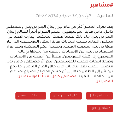
#مشاهير
لاما عزت
الإثنين 17 فبراير 2014 16:27
بعد صراع استمر أكثر من عام بين إيمان البحر درويش ومصطفى
كامل. داخل نقابة الموسيقيين، حسم الصراع أخيراً لصالح إيمان
البحر درويش. جاء ذلك بعدما قضت المحكمة الإدارية العليا في
مجلس الدولة، بصحة انتخابات نقابة المهن الموسيقية التي فاز
فيها درويش بمنصب النقيب. وتضمّن حكم المحكمة وقف قرار
استبعاد درويش من الانتخابات ومنعه من دخولها وإحالة
الموضوع إلى هيئة المفوضين، فضلاً عن أحقيته في الانتخابات
وصحة انتخابه كنقيب للموسيقيين. يذكر أنّ مصطفى كامل تولّى
منصب النقيب بعد انتخابات جرت خلال العام الماضي، ما دفع
درويش إلى الطعن فيها إلى أن حسم القضاء الصراع بعد عام
من الخلافات.
للمزيد:
مصطفى كامل نقيباً للموسيقيين
المصريين
مصطفى كامل
إيمان البحر درويش
نقيب الموسيقيين
مشاهير العرب