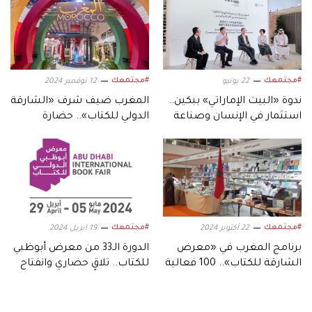
#مجتمعك
#مجتمعك
22 يونيو
12 نوفمبر 2024
ندوة «البيت الإماراتي» ببكين..
المغرب ضيف شرف «الشارقة
استثمار في الإنسان وصناعة
الدولي للكتاب».. حضارة
الهوية الثقافية
متجذرة في التاريخ
#مجتمعك
#مجتمعك
22 أكتوبر 2024
19 ابريل 2024
برنامج المغرب في «معرض
الدورة الـ33 من معرض أبوظبي
الشارقة للكتاب».. 100 فعالية
للكتاب.. تلاقٍ حضاري وانفتاح
ثقافية وفكرية وفنية
فكري وثقافي