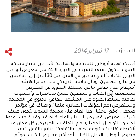
لاما عزت
17 فبراير 2014
أعلنت "هيئة أبوظبي للسياحة والثقافة" الأحد عن اختيار مملكة
السويد لتكون ضيف الشرف في الدورة الــ24 من "معرض أبوظبي
الدولي للكتاب" الذي ينطلق في الفترة من 30 أبريل إلى الخامس
من مايو المقبلين. وقال جاسم الدرمكي نائب مدير الهيئة:
"سيقام جناح ثقافي خاص لمملكة السويد في المعرض
يستضيف أبرز الكتاب والمثقفين ضمن محاضرات وأمسيات
ثقافية تسلّط الضوء على المشهد الثقافي الحيوي في المملكة،
وتستعرض أهم المؤلفات الصادرة منها". وأضاف في مؤتمر
صحفي: "وقع الاختيار هذا العام على مملكة السويد لتكون ضيف
شرف المعرض، فهي من البلدان الفاعلة ثقافيا وقد عُرفت بمدها
لجسور التواصل الحضاري مع الثقافات الأخرى في كل مكان عبر
أنشطة ثقافية متنوعة تحتفي بالثقافة". وتابع بالقول :" يعد
معرض أبوظبي الدولي للكتاب أحد أكثر معارض الكتب نمواً في