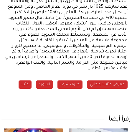
المنطقة، ويحظى بمشاركة كبرى دور النشر العربية والعالمية،
فقد شاركت 1025 دار نشر في دورة العام الماضي، ومن المتوقع
أن يصل عدد العارضين هذا العام إلى 1050 عارض بزيادة تقدر
بنسبة 10% في مساحة المعرض". من جانبه، قال سفير السويد
بأبوظبي ماكس بيور: "يشكل معرض أبوظبي الدولي للكتاب
منصة مهمة إن لم تكن الأهم لمحبي المطالعة والكتب ورواد
الأدب في المنطقة، وستسلّط مملكة السويد الضوء على
مجموعة واسعة من الميادين الأدبية والثقافية فيها، مثل
الرسوم التوضيحية، والمأكولات، والموسيقى، ما سيتيح للزوار
اختبار تجربة شاملة الأبعاد عن مملكة السويد". وأضاف أنه تم
توجيه الدعوة لنحو 20 من أشهر الكتاب والشعراء والرسامين في
ميادين متنوعة مثل الدراما، والسير الذاتية، والأدب الواقعي،
وكتب وشعر الأطفال.
معرض كتاب أبو ظبي
ضيف شرف
السويد
كتب
إقرأ أيضاً