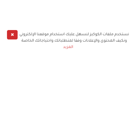
✖
نستخدم ملفات الكوكيز لنسهل عليك استخدام موقعنا الإلكتروني
ونكيف المحتوى والإعلانات وفقا لمتطلباتك واحتياجاتك الخاصة
المزيد
حملوا تطبيق
زهرة الخليج