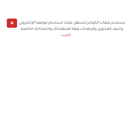
✖
نستخدم ملفات الكوكيز لنسهل عليك استخدام موقعنا الإلكتروني
ونكيف المحتوى والإعلانات وفقا لمتطلباتك واحتياجاتك الخاصة
المزيد
حملوا تطبيق
زهرة الخليج
الاشتراك للحصول على ملخص أسبوعي على بريدك