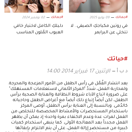
#جمالك
#جمالك
09 يوليو 2025
02 نوفمبر 2024
في روتين مكياجكِ الصيفي.. لا
دليلكِ الكامل لاختيار خافي
تتخلي عن البرايمر
العيوب المُلون المناسب
لمشاكل بشرتكِ
#حياتك
د ب أ
الإثنين 17 فبراير 2014 14:00
يعد انتشار القُمّل في رأس الطفل من الأمور المزعجة والمحرجة.
ولمحاربة القمل، شددّ "المركز الألماني لاستعلامات المستهلك"
على ضرورة اتباع الآباء شروط النظافة والعناية الصحية برأس
الطفل، لكن أيضاً إتباع ذلك أيضاً مع أغراض الطفل وحاجياته
كالدُمى. وبالنسبة إلى العناية برأس الطفل، أوصى المركز
باستخدام المستحضرات والأمشاط المخصصة للتخلص من
القمل لمرات عدة وعدم الاكتفاء بمرة واحدة؛ إذ يمكن أن يظهر
القمل مجدداً بعد المعالجة الأولى. كما ينبغي استخدام كميات
كبيرة من مستحضر إزالة القمل، على أن يتم الالتزام بإبقائها