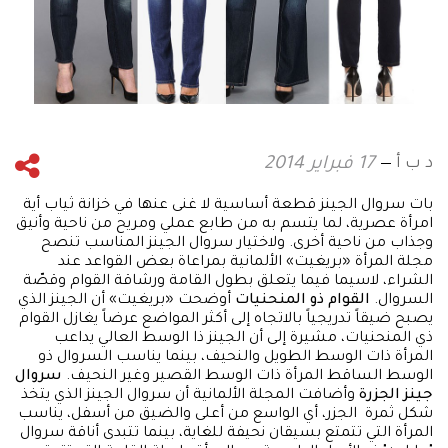
د ب أ
17 فبراير 2014
بات سروال الجينز قطعة أساسية لا غنى عنها في خزانة ثياب أية
امرأة عصرية، لما يتسم به من طابع عملي ومريح من ناحية وأنيق
وجذاب من ناحية أخرى. ولاختيار سروال الجينز المناسب تنصح
مجلة المرأة «بريغيت» الألمانية بمراعاة بعض القواعد عند
الشراء، لاسيما فيما يتعلق بطول القامة ورشاقة القوام وقصّة
السروال.
القوام ذو المنحنيات
أوضحت «بريغيت» أن الجينز الذي
يصبح ضيقاً تدريجياً بالاتجاه إلى أكثر المواضع عرضاً يغازل القوام
ذي المنحنيات، مشيرة إلى أن الجينز ذا الوسط العالي يداعب
المرأة ذات الوسط الطويل والنحيف، بينما يناسب السروال ذو
الوسط الساقط المرأة ذات الوسط القصير وغير النحيف.
سروال
جينز الجزرة
وأضافت المجلة الألمانية أن سروال الجينز الذي يتخذ
شكل ثمرة الجزر، أي الواسع من أعلى والضيق من أسفل، يناسب
المرأة التي تتمتع بسيقان نحيفة للغاية، بينما تتبدى أناقة سروال