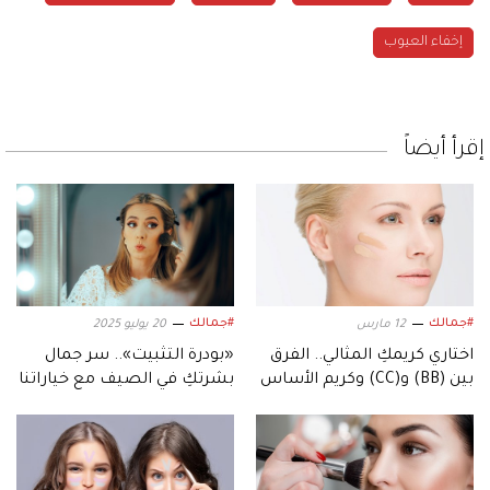
إخفاء العيوب
إقرأ أيضاً
#جمالك
#جمالك
12 مارس
20 يوليو 2025
اختاري كريمكِ المثالي.. الفرق
«بودرة التثبيت».. سر جمال
بين (BB) و(CC) وكريم الأساس
بشرتكِ في الصيف مع خياراتنا
المميزة