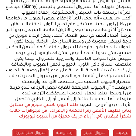
"مارلين" ذو الأرجل الواسعة مع المرأة طويلة القامة التي تتمتع
بسيقان طويلة. أما السروال الملتصق بالجسم (Skinny) فيدغدغ
المرأة الرشيقة ذات السيقان الممشوقة.
إخفاء العيوب
أكدت «بريغيت» أنه يمكن للمرأة إخفاء بعض العيوب في قوامها
من خلال لون الجينز؛ فبشكل عام تمنح الألوان الداكنة السيقان
مظهراً أكثر نحافة، بينما تجعل الألوان الفاتحة السيقان تبدو أكثر
عرضاً.
أفخاذ أنحف
كي تبدو الأفخاذ أنحف، يمكن ارتداء موديل ذي
درجة تبييض عمودية في وسط الساق حتى الركبة، بينما تكون
الجوانب الداخلية والخارجية للسروال داكنة.
أفخاذ أسمن
العكس
صحيح، فكي تبدو الأفخاذ أعرض يمكن اختيار موديل ذي درجة
تبييض على الجوانب الداخلية والخارجية للسروال، بينما يكون
منتصف الساق داكن اللون.
الجيوب تخفي العيوب
وبالإضافة
إلى ذلك، شددت المجلة الألمانية على عدم إغفال وضعية الجيوب
الخلفية، مؤكدة أن أناقة الجزء الخلفي من سروال الجينز تتطلب
استقرار الجيوب الخلفية على منتصف الأرداف. وأوضحت
«بريغيت» أن الجيوب المرتفعة للغاية تجعل الأرداف تبدو قريبة
من الوسط، بينما تجعل الجيوب المنخفضة الأرداف تبدو
مترهلة. أما الجيوب المائلة إلى أسفل أو إلى الخارج، فتجعل
الأرداف تبدو أعرض.
المزيد:
طلة اليوم: نانسي عجرم في ستايل
بناتي لطيف
الأفعى رمز الحكمة والإغراء.. في مجوهرات خلابة
شكراً فيفيان تام.. أزياء خريف مميزة من أسبوع نيويورك
بريغيت
سروال الجينز
أزياء يومية
سروال جينز الجزرة