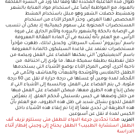
طوال مدة الفاعلية المحددة لها وفقاً لما ورد في النشرة الملحقة
بالعبوة، مع المواظبة أيضاً على استخدام مواد العناية بالشعر
وتمشيط خصلات الشعر وهو مبلل باستخدام المشط
المخصص لهذا الغرض. وحذّر المركز الآباء من استخدام
المستحضرات المحتوية على سموم كيميائية؛ إذ يمكن أن تتسبب
في الإصابة بالحكة والشعور بالبرودة والألم الحارق على فروة
الرأس، مع العلم بأنّه يُشتبه في أنّ المادة الفعّالة المعروفة
باسم "بيرثيروم" تسبّب السرطان. وكبديل لذلك، ظهرت مؤخراً
مستحضرات تعتمد على قاعدة السيليكون كالمادة المعروفة
باسم "الديميتيكون" التي يمكنها القضاء على القمل وبيضه من
خلال تغطيته بطبقة سميكة منها، ما يؤدي إلى اختناقه. من
ناحية أخرى، أوصى المركز الآباء بوضع الأشياء التي يستخدمها
الطفل كالملابس والأوشحة والقبعات والمناشف والدُمى في
المُجمّد لمدة يومين أو غسلها في درجة حرارة لا تقل عن 60 درجة
مئوية، كي يتم القضاء على القمل. وبالنسبة إلى الأشياء التي لا
يمكن إتباع هذه الطرق معها، فيمكن القضاء على القمل فيها
من خلال وضعها في كيس بلاستيكي مُحكم الغلق. إذ يتعرّض
القمل للجوع بشكل شديد في ظل هذه الظروف، مع العلم بأنّ
هذه الطريقة لن تُجدي نفعاً إلا إذا تم إبقاء هذه الأشياء داخل
الكيس لمدة لا تقل عن أسبوعين.
المزيد:
هكذا تحدّدين جرعة الدواء للطفل
متى يستلزم نزيف أنف
الطفل استشارة الطبيب؟
الطفل يحتاج إلى وجبتي إفطار أثناء
الدراسة