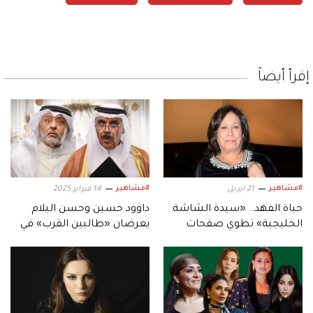
إقرأ أيضاً
#مشاهير
#مشاهير
21 ابريل
14 فبراير 2025
حياة الفهد.. «سيدة الشاشة
داوود حسين وحسن البلام
الخليجية» تطوي صفحات
يعرضان «طالبين القرب» في
إبداعاتها إلى الأبد
أبوظبي.. ويجتمعان في
مسلسل «السيرك»