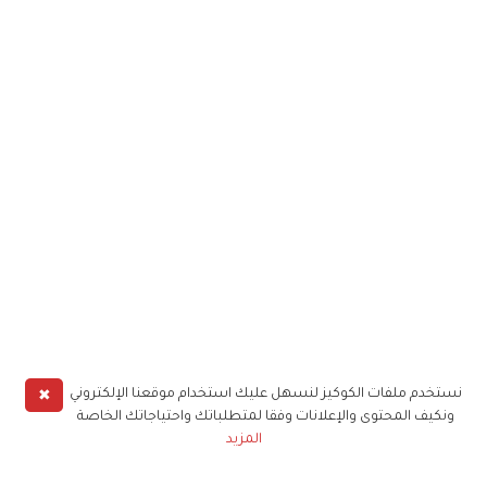
✖
نستخدم ملفات الكوكيز لنسهل عليك استخدام موقعنا الإلكتروني
ونكيف المحتوى والإعلانات وفقا لمتطلباتك واحتياجاتك الخاصة
المزيد