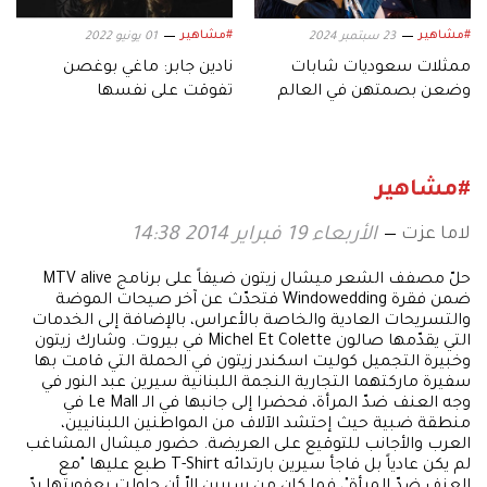
#مشاهير
#مشاهير
23 سبتمبر 2024
01 يونيو 2022
ممثلات سعوديات شابات
نادين جابر: ماغي بوغصن
وضعن بصمتهن في العالم
تفوقت على نفسها
العربي.. إليك أبرزهن
#مشاهير
لاما عزت
الأربعاء 19 فبراير 2014 14:38
حلّ مصفف الشعر ميشال زيتون ضيفاً على برنامج MTV alive
ضمن فقرة Windowedding فتحدّث عن آخر صيحات الموضة
والتسريحات العادية والخاصة بالأعراس، بالإضافة إلى الخدمات
التي يقدّمها صالون Michel Et Colette في بيروت. وشارك زيتون
وخبيرة التجميل كوليت اسكندر زيتون في الحملة التي قامت بها
سفيرة ماركتهما التجارية النجمة اللبنانية سيرين عبد النور في
وجه العنف ضدّ المرأة، فحضرا إلى جانبها في الـ Le Mall في
منطقة ضبية حيث إحتشد الآلاف من المواطنين اللبنانيين،
العرب والأجانب للتوقيع على العريضة. حضور ميشال المشاغب
لم يكن عادياً بل فاجأ سيرين بارتدائه T-Shirt طبع عليها "مع
العنف ضدّ المرأة"، فما كان من سيرين إلاّ أن حاولت بعفويتها ردّ