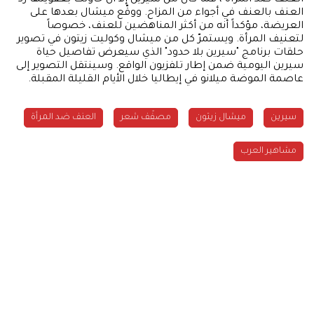
العنف بالعنف في أجواء من المزاح. ووقّع ميشال بعدها على
العريضة، مؤكداً أنه من أكثر المناهضين للعنف، خصوصاً
لتعنيف المرأة. ويستمرّ كل من ميشال وكوليت زيتون في تصوير
حلقات برنامج "سيرين بلا حدود" الذي سيعرض تفاصيل حياة
سيرين اليومية ضمن إطار تلفزيون الواقع. وسينتقل التصوير إلى
عاصمة الموضة ميلانو في إيطاليا خلال الأيام القليلة المقبلة.
سيرين
ميشال زيتون
مصفّف شعر
العنف ضد المرأة
مشاهير العرب