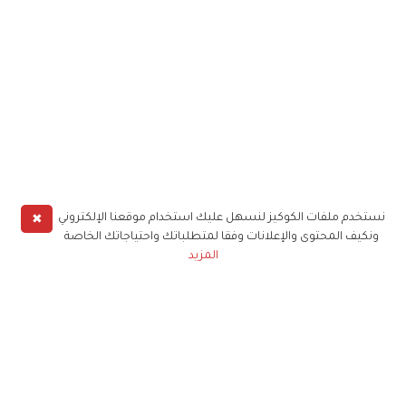
✖
نستخدم ملفات الكوكيز لنسهل عليك استخدام موقعنا الإلكتروني
ونكيف المحتوى والإعلانات وفقا لمتطلباتك واحتياجاتك الخاصة
المزيد
حملوا تطبيق
زهرة الخليج