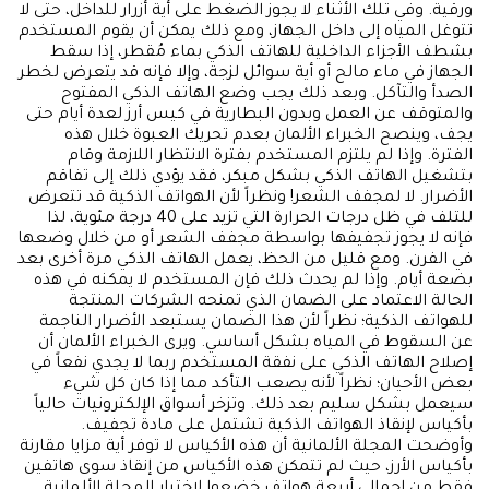
ورقية. وفي تلك الأثناء لا يجوز الضغط على أية أزرار للداخل، حتى لا
تتوغل المياه إلى داخل الجهاز، ومع ذلك يمكن أن يقوم المستخدم
بشطف الأجزاء الداخلية للهاتف الذكي بماء مُقطر، إذا سقط
الجهاز في ماء مالح أو أية سوائل لزجة، وإلا فإنه قد يتعرض لخطر
الصدأ والتآكل. وبعد ذلك يجب وضع الهاتف الذكي المفتوح
والمتوقف عن العمل وبدون البطارية في كيس أرز لعدة أيام حتى
يجف، وينصح الخبراء الألمان بعدم تحريك العبوة خلال هذه
الفترة. وإذا لم يلتزم المستخدم بفترة الانتظار اللازمة وقام
بتشغيل الهاتف الذكي بشكل مبكر، فقد يؤدي ذلك إلى تفاقم
الأضرار. لا لمجفف الشعر! ونظراً لأن الهواتف الذكية قد تتعرض
للتلف في ظل درجات الحرارة التي تزيد على 40 درجة مئوية، لذا
فإنه لا يجوز تجفيفها بواسطة مجفف الشعر أو من خلال وضعها
في الفرن. ومع قليل من الحظ، يعمل الهاتف الذكي مرة أخرى بعد
بضعة أيام. وإذا لم يحدث ذلك فإن المستخدم لا يمكنه في هذه
الحالة الاعتماد على الضمان الذي تمنحه الشركات المنتجة
للهواتف الذكية؛ نظراً لأن هذا الضمان يستبعد الأضرار الناجمة
عن السقوط في المياه بشكل أساسي. ويرى الخبراء الألمان أن
إصلاح الهاتف الذكي على نفقة المستخدم ربما لا يجدي نفعاً في
بعض الأحيان؛ نظراً لأنه يصعب التأكد مما إذا كان كل شيء
سيعمل بشكل سليم بعد ذلك. وتزخر أسواق الإلكترونيات حالياً
بأكياس لإنقاذ الهواتف الذكية تشتمل على مادة تجفيف.
وأوضحت المجلة الألمانية أن هذه الأكياس لا توفر أية مزايا مقارنة
بأكياس الأرز، حيث لم تتمكن هذه الأكياس من إنقاذ سوى هاتفين