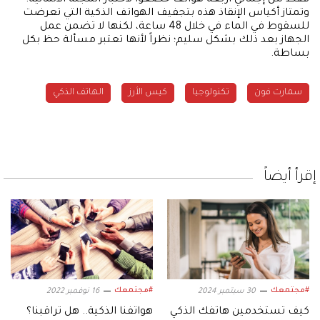
فقط من إجمالي أربعة هواتف خضعوا لاختبار المجلة الألمانية.
وتمتاز أكياس الإنقاذ هذه بتجفيف الهواتف الذكية التي تعرضت
للسقوط في الماء في خلال 48 ساعة، لكنها لا تضمن عمل
الجهاز بعد ذلك بشكل سليم؛ نظراً لأنها تعتبر مسألة حظ بكل
بساطة.
سمارت فون
تكنولوجيا
كيس الأرز
الهاتف الذكي
إقرأ أيضاً
#مجتمعك
#مجتمعك
30 سبتمبر 2024
16 نوفمبر 2022
كيف تستخدمين هاتفك الذكي
هواتفنا الذكية.. هل تراقبنا؟