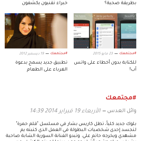
بطريقة صحية؟
خبراء تقنيون يكشفون
الحقيقة
#مجتمعك
#مجتمعك
23 مايو 2015
19 ديسمبر 2012
للكتابة بدون أخطاء على واتس
تطبيق جديد يسمح بدعوة
آب!
الغرباء على الطعام
#مجتمعك
وائل العدس
الأربعاء 19 فبراير 2014 14:39
بلوك جديد كلياً، تطل كاريس بشار في مسلسل "قلم حمرة"
لتجسد إحدى شخصيات البطولة في العمل الذي كتبته يم
مشهدي ويخرجه حاتم علي. وتبدو الفنانة السورية الشابة صاحبة