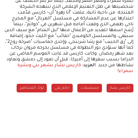
بشرة سمراء وشعر أشقر ومجعد، بينما لم يتم الكشف عن
شخصيتها في ظل التعتيم الإعلامي الذي تنتهجه الشركة
المنتجة. من ناحية ثانية، علمت "أنا زهرة" أن~ كاريس قدّمت
اعتذارها عن عدم المشاركة في مسلسل "الغربال" مع المخرج
ناجي طعمي الذي وقفت أمامه قبل شهرين في "خواتم"، بينما
رُشح اسمها للعديد من الأعمال منها "ليل الشام" مع سيف الدين
سبيعي، والمسلسل الكوميدي "حقائب" مع الليث حجو، إضافة
إلى "رق الحبيب" مع رشا شربتجي، وإحدى خماسيات "صرخة روح2"،
كما أنها ستؤدي دور البطولة في مسلسل يخرجه مروان بركات
بعد شهر رمضان. وكانت كاريس قد غابت الموسم الماضي عن
الدراما بسبب سفرها إلى أميركا، قبل أن تعود إلى دمشق وتعاود
نشاطها من جديد.
المزيد:
كاريس بشّار بشعر بني وبشرة
سمراء!
كاريس بشار
مسلسلات
حاتم علي
لوك المشاهير