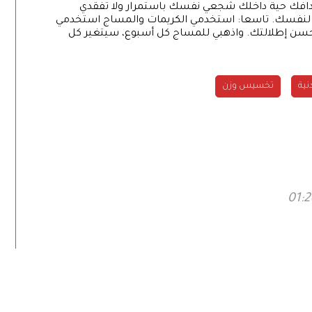
هدافك حية داخلك شجعي نفسك باستمرار ولا تفقدي
نه لنفسك. تاسعا: استخدمي الكريمات والمساج استخدمي
سن إطلالتك. واذهبي للمساج كل أسبوع، سيتغير كل
نية
تخسيس وزن