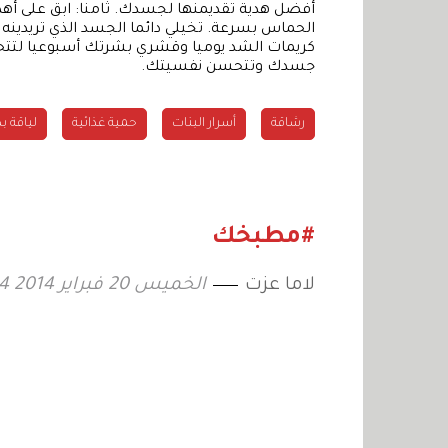
أفضل هدية تقديمنها لجسدك. ثامنا: ابق على أ
الحماس بسرعة. تخيلي دائما الجسد الذي تريدي
كريمات الشد يوميا وقشري بشرتك أسبوعيا لتتح
جسدك وتتحسن نفسيتك.
رشاقة
أسرار البنات
حمية غذائية
لياقة بد
#مطبخك
لاما عزت
الخميس 20 فبراير 2014 01:24