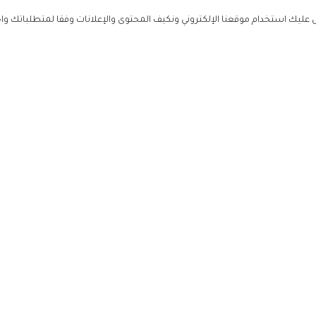
ليك استخدام موقعنا الإلكتروني ونكيف المحتوى والإعلانات وفقا لمتطلباتك وا
حملوا ت
ص
زهرة ال
ي
من نحن
تواصل معنا
سياسة ال