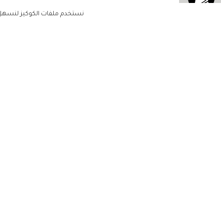
نستخدم ملفات الكوكيز لنسهل ع
الاشتراك للحصول على ملخ
أسبوعي على بريدك الإلكتروني
الرئيسية
مشاهير
أناقتك
لن تتم مشاركة بياناتكم الشخصية مع أ
جمالك
طرف ثالث
مجتمعك
حياتك
منزلك
حقوق الطبع والنشر زهرة الخليج 2022. جميع الحقوق محفوظة
مطبخك