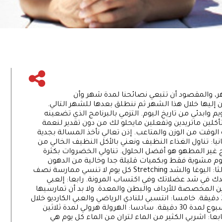
 والمقصود أن تتبعي نصائحنا لمدة شهر وأن
ا خلال هذا الشهر ثم ننطلق بعدها للشهر التالي.
ابدئي من تاريخ اليوم. التزمي بالبرنامج الذي تضعينه
أكلين ماتريدين وتفعلين مايحلو لك من دون تقدير لنعمة
لوقت من الوزن والمتاعب. إذن تعالي نأخذ المسالة بجدية
يا: تناول الغذاء النظيف ونعني بالأكل النظيف الخالي من
 غير المطهو هو أفضل الحلول. تناولي الخضروات بكثرة
لحوم مشوية فقط وبكميات قليلة جدا وخالية من الدهون
ويفضل اللحوم البيضاء فقط خاصة السلمون. ثالثا: اليوغا والشد Stretching كل يوم لا تنسي ممارسة نصف
Stretc يوميا فهي تساعدك في شد عضلاتك وفي اكتساب المرونة. رابعا: إلعبي
ين المخصصة للأرداف والبطن والمعدة. ولا بد أن تمارسيها
مرتان يوميا صباحا لمدة 15 دقيقة مساء لمدة 20 دقيقة. خامسا: انتسبي للنادي الرياضي والعبي الكارديو خلال
هذا الشهر العبي تمارين الكارديو ثلاث مرات كل اسبوع لمدة 30 دقيقة. سادسا: الهرولة هرولي لمدة ثلاثين
ابعا: اشربي الكثير من الماء لتران من الماء كل يوم هي