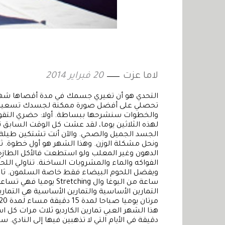
لاما عزت
20 فبراير 2014
التحدي هو أن تغيري جسمك في مدة أقصاها شهر،
تحصلي على أفضل صورة ممكنة لجسدك تسعين إليه
والخطوات سنشرحها ببساطة. أولا: حضري التقويم و
لهذه الثلاثين يوما، لقد عشت كل الوقت السابق ت
الجسد الجميل والصحي. والآن أنت تشتكين طيلة ا
ونحل مشكلة الوزن. وهذا الشهر هو أول خطوة. ثان
الدهون وغير المعلب ولو استطعت فالأكل الطازج
الفواكه والماء والمشروبات الساخنة. تناولي ال
ساعة من اليوغا وال hing
التمارين الأساسية والتمارين الأساسية هي التمار
دقيقة في الأيام التي لا تذهبين فيها إلى النادي. س