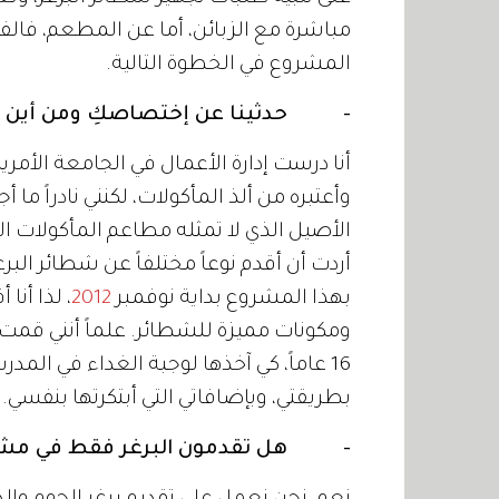
مباشرة مع الزبائن، أما عن المطعم، فال
المشروع في الخطوة التالية.
- حدثينا عن إختصاصكِ ومن أين أت
أنا درست إدارة الأعمال في الجامعة الأمريك
وأعتبره من ألذ المأكولات، لكنني نادراً ما
الأصيل الذي لا تمثله مطاعم المأكولات ا
أردت أن أقدم نوعاً مختلفاً عن شطائر البرغ
بهذا المشروع بداية نوفمبر
2012
، لذا أن
ومكونات مميزة للشطائر. علماً أنني قمت 
16 عاماً، كي آخذها لوجبة الغداء في المد
بطريقتي، وبإضافاتي التي أبتكرتها بنفسي.
- هل تقدمون البرغر فقط في مش