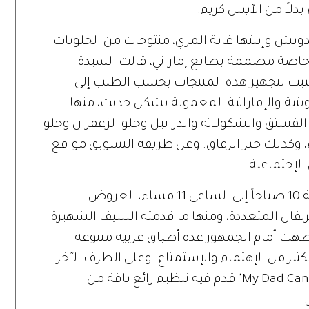
بدلاً من الآيس كريم.
يش وإبنتها غاية المري، منتوجات من الحلويات
ات خاصة مصممة بطابع إماراتي، قالت السيدة
هما تعمل منذ عام 2008 من البيت لتجهيز هذه المنتجات بحسب الطلب إلى
يتية والإماراتية المعمولة بشكل حديث، منها
لفستق والشكولاته والدرابيل وحلو الزعفران وحلو
 وكذلك خبز الرقاق. وعن طريقة التسويق مواقع
لإجتماعية.
وقد أستمرت على مدار الساعة من الساعة 10 صباحاً إلى الساعى 11 مساء، العروض
فال المتعددة، ومنها ما قدمته الشيف الشهيرة
طهت أمام الجمهور عدة أطباق عربية متنوعة
ير من الإهتمام والإستمتاع. وعلى الطرف الآخر
من الكرنفال، إقيم مسرح آخر سُمي "My Dad Can Cook" قدم فيه تنظيم رائع باقة من