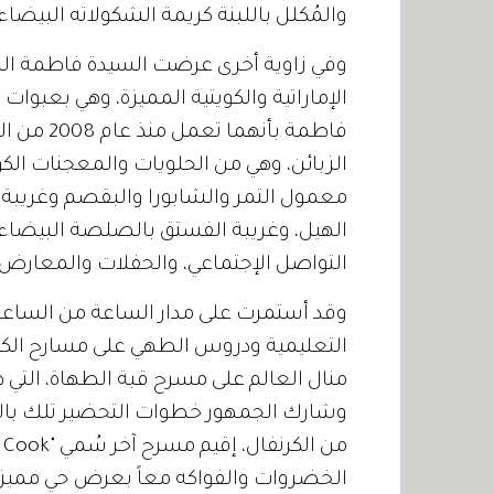
والمُكلل باللبنة كريمة الشكولاته البيضاء 
وفي زاوية أخرى عرضت السيدة فاطمة الدو
الإماراتية والكويتية المميزة، وهي بعبو
فاطمة بأن
الزبائن، وهي من الحلويات والمعجنات الكو
معمول التمر والشابورا والبقصم وغريبة ا
الهيل، وغريبة الفستق بالصلصة البيضاء،
التواصل الإجتماعي، والحفلات والمعارض ا
التعليمية ودروس الطهي على مسارح الكرن
منال العالم على مسرح قبة الطهاة، التي 
وشارك الجمهور خطوات التحضير تلك بالكث
الخضروات والفواكه معاً بعرض حي مميز.