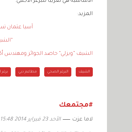
الأساسية هي تعريباً للبرغر الأجنبي.
المزيد:
آسيا عثمان تست
الشيف الإيطالي ماريزيو: “المطبخ الإماراتي سهل الدمج”
الشيف “ويزلي” حاصد الجوائز ومهندس أكبر
الشيف
البرغر الصحي
مطاعم دبي
برغر ا
#مجتمعك
لاما عزت
الأحد 23 فبراير 2014 15:48