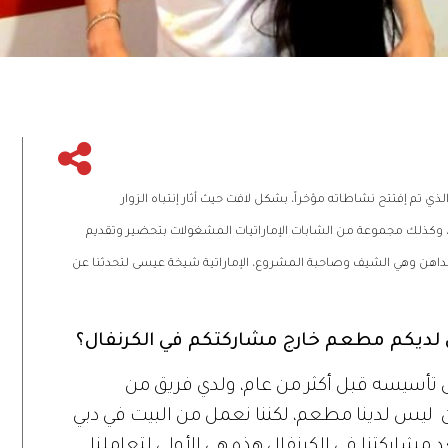
ي تم إفتتح نشاطاته مؤخراً، بشكل لافت حيث أثار إنتباه الزوار
عار المطعم الذي على شكل شطيرة برغر وخُط بكلمة She، وكذلك مجموعة من الشابات الإماراتيات المشغولات بتحضير وتقديم
مع إحداهن وهي الشيف وصاحبة المشروع، الإماراتية شيخة عيسى لتحدثنا عن
يكم مطعم خارج مشاركتكم في الكرنفال؟
تأسيسه قبل أكثر من عام، ولدي فريق من
 فتيات. ولحد الآن ليس لدينا مطعم، لكننا نعمل من البيت في دبي
د مشاركتنا في الكرنفال هذه هي الأولى لتعاملنا