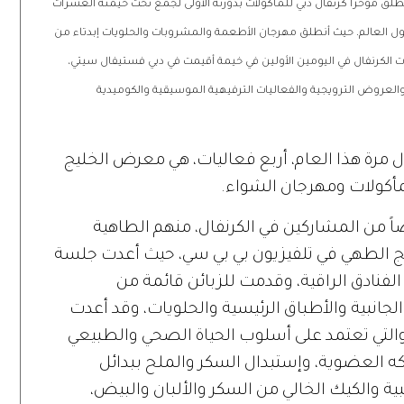
نطلق مؤخراً كرنفال دبي للمأكولات بدورته الأولى لجمع تحت خيمته العشرات
 العالم. حيث أنطلق مهرجان الأطعمة والمشروبات والحلويات إبدتاء من
 مارس 2014. بينما تركزت فعاليات الكرنفال في اليومين الأولين في خيمة أقيمت في دبي فستيفال سيتي،
عروض الترويجية والفعاليات الترفيهية الموسيقية والكوميدية
 مرة هذا العام، أربع فعاليات، هي معرض الخليج
لمأكولات ومهرجان الشواء.
ضاً من المشاركين في الكرنفال، منهم الطاهية
مج الطهي في تلفيزيون بي بي سي، حيث أعدت جلسة
الفنادق الراقية، وقدمت للزبائن قائمة من
لجانبية والأطباق الرئيسية والحلويات، وقد أعدت
التي تعتمد على أسلوب الحياة الصحي والطبيعي
ه العضوية، وإستبدال السكر والملح ببدائل
ة والكيك الخالي من السكر والألبان والبيض،