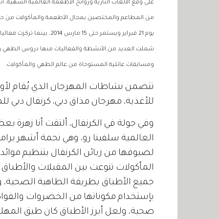
على وقع الألعاب النارية وروائح الأطعمة العالمية الشهية، أ
من المطاعم والمختصين بمجال الأطعمة والمأكولات من حول
يوم 21 فبراير ويستمر حتى 15
شملت العديد من الأنشطة والفعاليات منها دروس الطهي وال
ومسابقات عائلية المستوحاة من عالم الطهي والمأكولات.
تتضمن نشاطات المهرجان الذي يُقام لأول
للأغذية، مهرجان مذاق دبي، كرنفال دبي ل
وفي جولة في الكرنفال، ألتقت أنا زهرة بع
العالمية سلفينا رو، وهي نجمة أشهر برا
لضيوفها من زبائن الكرنفال بتنظيم موائد 
المأكولات تنوعت بين المقبلات والأطباق ا
جميع الأطباق بطريقة الطاهية الصحية، و
بإستخدام مكوناتها من الخضروات والفواك
صحية، ولعل أبرز الأطباق كان طبق المهلبي