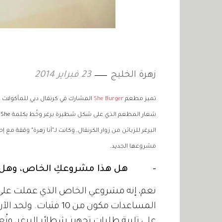
زهرة الخليج
23 فبراير 2014
تميز مطعم
She Burger
المشارك في كرنفال دبي للمأكولات الذ
ش
البرغر للزبائن من زوار الكرنفال. وكانت لـ"أنا زهرة" وقفة 
مشروعها الجديد.
- هل هذا مشروعكِ الخاص، وهل لد
نعم، إنه مشروعي الخاص الذي عملت على 
المساعدات مكون من 10
على تلبية طلبات تجهيز شطائر البرغر، وتُع