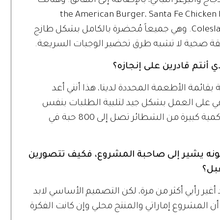
ج والبرغر النباتي، بالإضافة إلى النقانق. وهنالك
لك الشطائر، منها the American Burger، Santa Fe Chicken Burgers،
Coleslaw beef burger Buffalo Chicken Burger. وهي جميعاً مُحضرة بالكامل بشكل طازج
ة صحية لا تشبه طرق تحضير الوجبات السريعة.
نتم قادرين على إنجازه؟
ائمة الأطعمة المحددة لدينا، هذا أنني أعد
 على العمل بشكل جيد لتلبية الطلبات بنفس
النوعية والجودة، حيث بإمكاننا الآن تحضير كمية كبيرة من الشطائر تصل إلى 800 حبة في
 يشير إلى صاحبة المشروع، فكيف تتصورين
بل؟
غير رأيي أكثر من مرة، لكن التصميم الأساسي لابد
أن المشروع إماراتي والمنتج محلي وإن كانت الفكرة