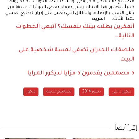
مصابيح ذات شكل مخروطي. وتشهد أيضاً الحواف الحادة رواجاً
كبيراً لتحقيق هذا الاتجاه. ويتم إضفاء بعض المؤثرات عليها من
خلال اللعب بالإضاءة والظلال التي تعمل على إبراز الطابع العملي
لهذا الأثاث.
المزيد:
أتفكرين بطلاء بيتكِ بنفسكِ؟ أتبعي الخطوات
التالية..
ملصقات الجدران تضفي لمسة شخصية على
البيت
5 مصممين يقدمون 5 مزايا لديكور المرايا
ديكور داخلي
ديكور 2014
تصاميم جديدة
ديكور
إقرأ أيضاً