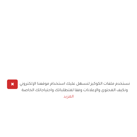
✖
نستخدم ملفات الكوكيز لنسهل عليك استخدام موقعنا الإلكتروني
ونكيف المحتوى والإعلانات وفقا لمتطلباتك واحتياجاتك الخاصة
المزيد
حملوا تطبيق
زهرة الخليج