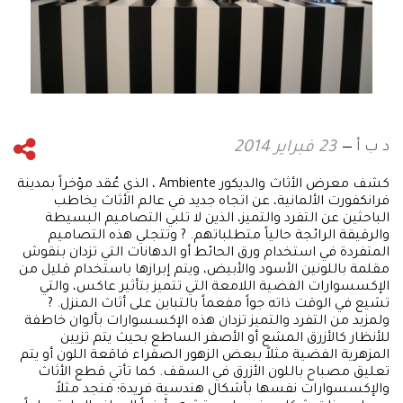
د ب أ
23 فبراير 2014
كشف معرض الأثاث والديكور Ambiente ، الذي عُقد مؤخراً بمدينة
فرانكفورت الألمانية، عن اتجاه جديد في عالم الأثاث يخاطب
الباحثين عن التفرد والتميز، الذين لا تلبي التصاميم البسيطة
والرقيقة الرائجة حالياً متطلباتهم. ? وتتجلي هذه التصاميم
المتفردة في استخدام ورق الحائط أو الدهانات التي تزدان بنقوش
مقلمة باللونين الأسود والأبيض، ويتم إبرازها باستخدام قليل من
الإكسسوارات الفضية اللامعة التي تتميز بتأثير عاكس، والتي
تشيع في الوقت ذاته جواً مفعماً بالتباين على أثاث المنزل. ?
ولمزيد من التفرد والتميز تزدان هذه الإكسسوارات بألوان خاطفة
للأنظار كالأزرق المشع أو الأصفر الساطع بحيث يتم تزيين
المزهرية الفضية مثلاً ببعض الزهور الصفراء فاقعة اللون أو يتم
تعليق مصباح باللون الأزرق في السقف. كما تأتي قطع الأثاث
والإكسسوارات نفسها بأشكال هندسية فريدة؛ فنجد مثلاً