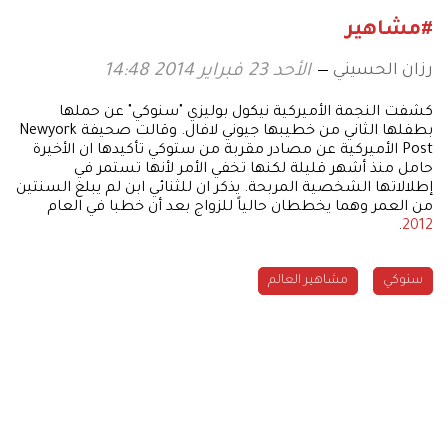
#مشاهير
رزان الحسيني
الأحد 23 فبراير 2014 14:48
كشفت النجمة الأميركية نيكول بوليزي "سنوكي" عن حملها
بطفلها الثاني من خطيبها جيوني لافال. وقالت صحيفة Newyork
Post الأميركية عن مصادر مقربة من ستوكي تأكيدها ان الأخيرة
حامل منذ أشهر قليلة لكنها تخفي الأمر لأنها تستمر في
إطلالاتها الشخصية المربحة. يذكر ان للثنائي ابن لم يبلغ السنتين
من العمر وهما يخططان حالياً للزواج بعد أن خطبا في العام
.
2012
سنوكي
مشاهير العالم