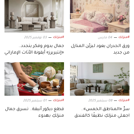
#منزلك
#منزلك
04 مارس
03 نوفمبر 2025
ورق الجدران يعود ليزيّن المنازل
جمال يدوم وفكر يتجدد..
من جديد
«إنتيريرز» أيقونة الأثاث الإماراتي
#منزلك
#منزلك
08 سبتمبر 2025
01 سبتمبر 2025
سرُّ «المناطق الخمس»..
قطع ديكور أنيقة.. تسرق جمال
اجعلي منزلكِ نظيفًا كالفندق
منزلكِ بهدوء
بلا عناء!