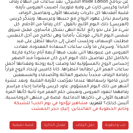
عن برنامج Inside Edition الأميركي: بعد ساعات من انتهاء زفاف
أماندا وكريس كارت في ولاية فلوريدا، أصيبت العروس بأزمة
قلبية أفقدتها كل ذكريات رقصتها الأولى وتفاصيل الزفاف
ومراسم تبادل عهود الزواج مع حبيبها وعريسها. ويتذكّر كريس
(العريس) ذلك اليوم الأليم بالقول: "كان زفافاً من الأحلام. كل
شيء مرّ على نحو رائع. لكنّه انتهى بشكل مأساوي، فقبل شروق
شمس اليوم التالي، فوجئتُ بأماندا وهي تكافح من أجل التنفس،
فطلبت الإسعاف وجلست أصلي إلى جانبها لتظل على قيد
الحياة". وسرعان ما ولّت ساعات السعادة المعدودة، فعادت
العروس من غيبوبتها التي بقيت فيها أربعة أيام بذاكرة فارغة
بالكامل لكل تفاصيل ذلك اليوم الذي كان منشوداً منذ الصغر.
إحساس الزوج بالمسؤولية لما وصلت إليه زوجته وفقدانها أجمل
ساعات العمر التي لطالما انتظراها، كانا كافيين لإتخاذ الزوج قراراً
بإقامة الزفاف مجدداً بحضور العائلة والأصدقاء والمسعفين
الذين قاموا بإسعافها عندما تعرّضت للأزمة القلبية. وبعد عشرة
أشهر من ذلك اليوم المشؤوم، عاود كريس وأماندا إحياء مراسم
زفافهما لتعود العروس وتعيش حلم العمر مرة ثانية كأنها المرة
الذهنية الأولى في ذاكرتها الدماغية. قصة في منتهى الرومانسية،
أليسَ كذلك؟
للمزيد:
مشاهير تزوّجوا في يوم الحب!
للشبكة
وخاتم الخطوبة في الفالنتاين: إليكِ حجر الجمشت
حب وخطوبة
حفل الزفاف
فقدان الذاكرة
قصة حقيقية