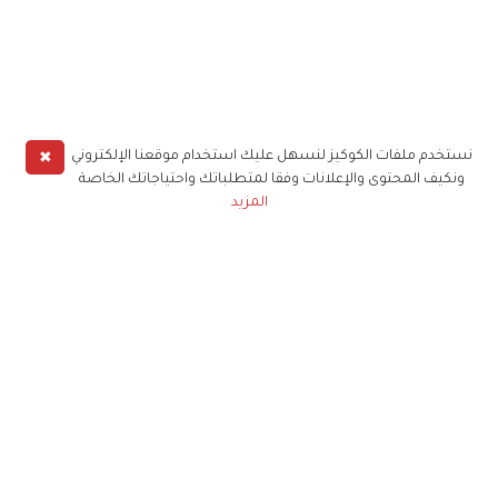
✖
نستخدم ملفات الكوكيز لنسهل عليك استخدام موقعنا الإلكتروني
ونكيف المحتوى والإعلانات وفقا لمتطلباتك واحتياجاتك الخاصة
المزيد
حملوا تطبيق
زهرة الخليج