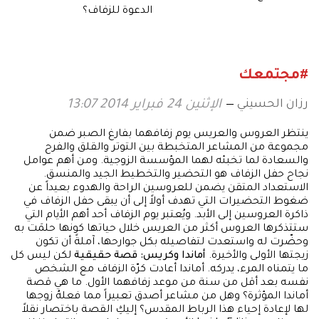
الدعوة للزفاف؟
#مجتمعك
رزان الحسيني
الإثنين 24 فبراير 2014 13:07
ينتظر العروس والعريس يوم زفافهما بفارغ الصبر ضمن
مجموعة من المشاعر المتخبطة بين التوتر والقلق والفرح
والسعادة لما تخبئه لهما المؤسسة الزوجية. ومن أهم عوامل
نجاح حفل الزفاف هو التحضير والتخطيط الجيد والمنسق.
الاستعداد المتقن يضمن للعروسين الراحة والهدوء بعيداً عن
ضغوط التحضيرات التي تهدف أولاً إلى أن يبقى حفل الزفاف في
ذاكرة العروسين إلى الأبد. ويُعتبر يوم الزفاف أحد أهم الأيام التي
ستتذكرها العروس أكثر من العريس خلال حياتها كونها حلمَت به
وحضّرت له واستعدت لتفاصيله بكل جوارحها، آملةً أن تكون
زيجتها الأولى والأخيرة.
أماندا وكريس: قصة حقيقية
لكن ليس كل
ما يتمناه المرء، يدركه. أماندا أعادت كرّة الزفاف مع الشخص
نفسه بعد أقل من سنة من موعد زفافهما الأول. ما هي قصة
أماندا المؤثرة؟ وهل من مشاعر أصدق تعبيراً مما فعلهُ زوجها
لها لإعادة إحياء هذا الرباط المقدس؟ إليكِ القصة باختصار نقلاً