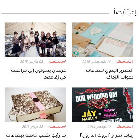
إقرأ أيضاً
#مجتمعك
#مجتمعك
16 أغسطس 2015
08 مارس 2015
التطريز اليدوي لبطاقات
عرسان يتحولون إلى قراصنة
دعوات الزفاف
في زفافهم
#مجتمعك
#مجتمعك
19 نوفمبر 2014
22 فبراير 2013
زفاف بمزاج "الروك آند رول"!
ما رأيكِ بعُلب خاصة ببطاقات