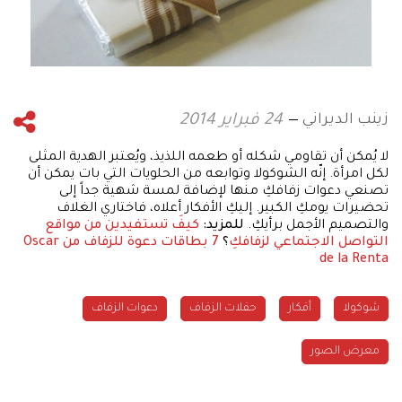
زينب الديراني
24 فبراير 2014
لا يُمكن أن تقاومي شكله أو طعمه اللذيذ، ويُعتبر الهدية المثلى
لكل امرأة. إنّه الشوكولا وتوابعه من الحلويات التي بات يمكن أن
تصنعي دعوات زفافكِ منها لإضافة لمسة شهية جداً إلى
تحضيرات يومكِ الكبير. إليكِ الأفكار أعلاه، فاختاري الغلاف
والتصميم الأجمل برأيكِ.
للمزيد:
كيفَ تستفيدين من مواقع
التواصل الاجتماعي لزفافكِ
؟
7 بطاقات دعوة للزفاف من Oscar
de la Renta
شوكولا
أفكار
حفلات الزفاف
دعوات الزفاف
معرض الصور