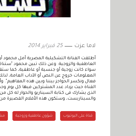
لاما عزت
25 فبراير 2014
أطلقت الفنانة التشكيلية المصرية أمل محمود أو
العاطفية والزوجية. وعن ذلك تبين محمود "ستنا
سواء كانت زوجية أو جنسية أو عاطفية، كما ستق
المعلومات خروج عن النص أو الآداب العامة، لذلك
فعال ونكسر الحواجز بيننا وبين هذه المفاهيم".
القناة حيث يزداد عدد المشتركين فيها كل يوم 
الذى يشارك فى كتابة السيناريو والحوار له كل م
والسيناريست، وستكون هذه الأفلام القصيرة من إ
قناة على اليوتيوب
شؤون عاطفية وزوجية
مشا