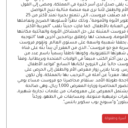
ات يلقى صدىً لدى أسر كثيرة في المملكة، ومضى إلى القول:
لأم والطفل لأننا نرى فيه منصة مثالية تتيح التواصل
المباشر معها". وكانت شبكة "بي بي سي" الإخبارية قد صنّفت فروست، التي تتمتع بخبرة تمتد لأكثر من 25
ير الأبوة والأمومة"، وذلك نظراً لأسلوبها الصريح وتعاملها
لعناية بالأطفال. كما فازت حديثاً بلقب "المربية الأكثر
فروست المثبتة على حل المشاكل الأبوية والعائلية مكانتها
الأمومة، وسمحت لها بإطلاق برنامجين آخرين هما "التوجيه
أن يحققا شعبية واسعة على مستوى العالم. وتقوم فروست
سرية مع جو فروست"، الذي من المقرر أن يبدأ بثّه على قناة
ى شهرتها التلفزيونية، وكونها ناطقاً رسمياً باسم عدد من
بين أكثر الكتب مبيعاً في الولايات المتحدة وبريطانيا، وفقاً
وست حالياً على الترويج لكتابها السابع "قواعد الأطفال
س. ودعا بلازبي زوار معرض الأم والطفل إلى الحرص على
ها، معرباً عن أمله في الترحيب بها بالمملكة، وأن تكون
ناجحة طويلة الأمد. ستقام محاضرتا جو فروست مساء يومي
28 فبراير و1 مارس، وتبلغ سعر التذكرة العائلية لحضور المحاضرة وزيارة المعرض 1,000 ريـال، وهي صالحة
يشتمل المعرض على معروضات من علامات تجارية شهيرة،
ات ترفيهية متنوعة، ومسابقات في الطهو، وركناً
لورر" و"سبونج بوب سكوير بانتس".
أسرة وطفولة