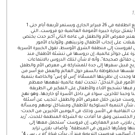
من المنتظر أن يشهد معرض الأم والطفل، المزمع انطلاقه في 26 فبراير الجاري ويستمر لأربعة أيام حتى 1
ً يتمثل بزيارة خبيرة الأمومة العالمية جو فروست، التي
عتبر معرض الأم والطفل في عامه الثاني أكبر حدث يختص
بلات على إنجاب الأطفال وتربيتهم، ولأولياء الأمور
أولى لفروست إلى منطقة الشرق الأوسط، تقول الخبيرة الأسرية
زة على جوائز عالمية، إن دروسها في تنشئة الأطفال منذ
حقائق صحيحة"، وأنه لا شأن لتلك الدروس بالانتماءات
ريح قبيل سفرها إلى جدة للمشاركة في معرض الأم والطفل
ية، نفسها محظوظة بالسفر حول العالم والعمل مع أسر من
ا وجدت إن نظريتها المسمّاة "إس أو إس" والخاصة بتنمية
 الأمور قبل التدخّل"، تتحدث لغة عالمية تفهمها معظم
 فيها تشجيع الآباء والأطفال على التفكير في الطريقة
وحبنا للآخرين، سواء في داخل الأسرة أو خارجها، وهو نهج
 فروست مرتين خلال معرض الأم والطفل، لتجيب عن أسئلة
ي شأن التنمية السلوكية للأطفال ومشاكل نومهم ومسألة
 الثقافية في الأسر، وذلك في اليومين الأخيرين من الحدث؛
ري لحضور الجلستين وفق ما أفادت به الشركة المنظمة للحدث، "ريد
بلازبي، مدير المعارض، إن فروست "ستحمل معها إلى
 ويقدّرها كثيرون في المنطقة". وأضاف بلازبي تزايد
النقاش في قنوات الإعلام والتواصل الاجتماعي حول أساليب فروست التربوية منذ أن بدأت قناة "إم بي سي 4"