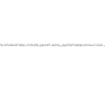
ليك استخدام موقعنا الإلكتروني ونكيف المحتوى والإعلانات وفقا لمتطلباتك وا
حملوا ت
ص
زهرة ال
ي