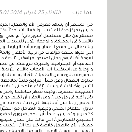
لاما عزت
الثلاثاء 25 فبراير 2014 15:01
مارس بمركز جدة للمنتديات والفعاليات، حدثاً لافتا
تشتهر من خلال مسلسل "سوبر ناني" الواقعي. ويُ
بالأسرة في المملكة، والوجهة الأولى للسيدات المق
وللأطفال من جميع الأعمار. ورغم أنها الزيارة ال
التي لديها سبعة مؤلفات في تربية الأطفال والحائ
نعومة أظافرهم وحتى يُصبحوا مراهقين "نابعة من 
الثقافية أو الجغرافية. واعتبرت فروست، في تص
والإجابة عن استفسارات الأمهات والآباء التربو
مجموعة متنوعة من الخلفيات الثقافية، قائلة إنه
سلوك الأطفال وفق مبدأ "التراجع قليلاً لملاحظة
الأسر. وأضافت فروست: "تقدّم منهجيتي بُنية يتم
الصحيحة للتصرف، وكيف نُظهر تعاطفنا واحترامنا 
يؤتي أُكله في كل حين". ومن المقرر أن تظهر جو
الجمهور وتناقش أساليبها التي ثبتت نجاعتها ف
تناول الطعام الصحي وكيفية التعامل مع التغيّرات
28 فبراير و1 مارس، علماً بأن الحجز ضرو
السنيدي للمعارض"، التي قالت على لسان سيمون 
معرض الأم والطفل خلاصة خبراتها التي يتحدث عنها