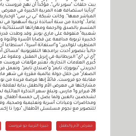
ببث حلقات "سوبر ناني"، مؤكّداً أن نهج فروست ب
"ارتأينا استضافة هذه المربية الكبيرة في معرض ا
عاماً، "واحدة من ستة أساتذة تربية أسهموا في تطو
المتسم بالصدق والرحمة ومهاراتها الاستثنائية في ا
شعبية" متفوقة على ماري بوبنز. وقد وطدت قدرة 
كخبيرة تربوية مدافعة عن قضايا الأسرة والأبوة و
المتطرف للوالدين" و"استغاثة أسرة"، استطاعا 
حالياً بتصوير أحدث برامجها التلفزيونية "مسائل أ
"آي تي ?ي" البريطانية في إبريل المقبل. وعلاوة عل
كُبرى العلامات التجارية، تُعتبر مؤلفات فروست من 
لجريدتي "نيويورك تايمز" و"صنداي تايمز". وتعمل فر
الصغار" من خلال جولة عالمية مقررة في شهر مار
مقابلة جو فروست، قائلاً إنها فرصة فريدة من نوع
مشاركتها في معرض الأم والطفل بداية لعلاقة 
لشخصين بالغين ولما يصل إلى خمسة أطفال. و
ومحاضرات وعيادات أسرية وتعليمية وصحية، وفقر
للتصوير مع نجوم مسلسلي الأطفال "دورا ذا إكسب
معرض الأم والطفل
خبيرة التربية جو فروست