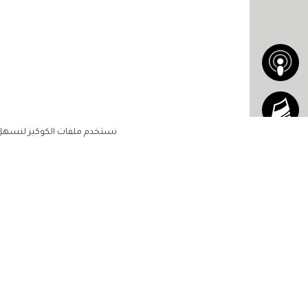
نستخدم ملفات الكوكيز لنسهل ع
الاشتراك للحصول على ملخ
أسبوعي على بريدك الإلكتروني
الرئيسية
مشاهير
أناقتك
لن تتم مشاركة بياناتكم الشخصية مع أ
جمالك