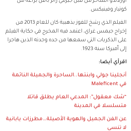
أورلاندو الساحر من قبل جيرمي رانر بأقل براعة من
كوتيار وفينيكس.
الفيلم الذي رشخ للفوز بذهبية كان للعام 2013 من
إخراج جيمس غراي، اعتمد فيه المخرج في حكاية الفيلم
على الذكريات التي سمعها من جده وجدته الذين هاجرا
إلى أميركا سنة 1923.
اقرأي أيضا:
أنجلينا جولي وابنتها..الساحرة والجميلة النائمة
في Maleficent
“شك معقول”: المدعي العام يطلق قاتلا
متسلسلا في المدينة
عن الفن الجميل والهوية الأصيلة…مطرزات يابانية
لا تنسى