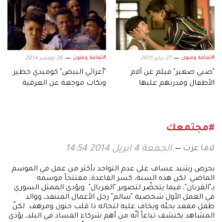
#ثقافة وفنون
#ثقافة وفنون
27 يناير 2015
26 نوفمبر 2014
"صبي صغير" فيلم عن آلام
"أعزائي البيض" كوميدي خطير
الأطفال وقدرتهم عليها
ونكات موجعة عن العرقية
#مجتمعك
لاما عزت
الجمعة 4 ابريل 2014 14:54
يحرص رشيد عساف على عدم التواجد بأكثر من عمل في الموسم
الماضي. لكن هذه السنة، كسر القاعدة، مفتتحاً موسمه
بـ"القربان"، فيما يتحضّر لتصوير "الغربال". ويؤدي الممثل السوري
في العمل الأول شخصية "سالم" رجل الأعمال المتنفذ، ووالد
طفل مقعد يحبّه ويخاف عليه لتخاله ذا قلب حنون ومرهف. لكنّ
المشاهد يكتشف تباعاً أنّه من أهم شركاء الفساد في البلد، يؤذي