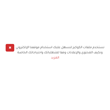
✖
نستخدم ملفات الكوكيز لنسهل عليك استخدام موقعنا الإلكتروني
ونكيف المحتوى والإعلانات وفقا لمتطلباتك واحتياجاتك الخاصة
المزيد
حملوا تطبيق
زهرة الخليج