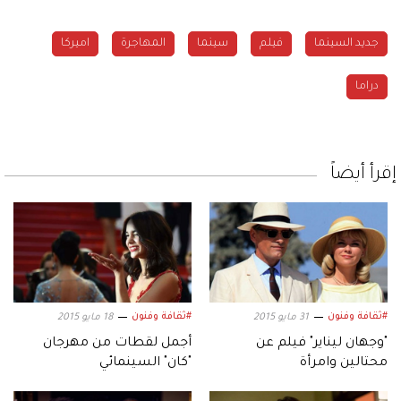
جديد السينما
فيلم
سينما
المهاجرة
اميركا
دراما
إقرأ أيضاً
#ثقافة وفنون
#ثقافة وفنون
31 مايو 2015
18 مايو 2015
"وجهان ليناير" فيلم عن
أجمل لقطات من مهرجان
محتالين وامرأة
"كان" السينمائي