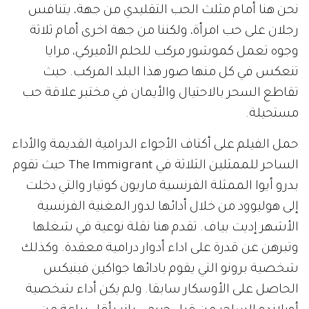
نحن هنا أمام مثلث الحب التقليدي من جهة، يتنافس
رجلان على حب امرأة، ولكننا من جهة اخرى أمام ثلاثة
وجوه تعمل كموشور مركب للحلم الأميركي، مرايا
تنعكس في كل منها صور هذا البلد المركب. حيث
تقاطع السحر بالاحتيال والأيمان في مختبر علاقة حب
مستحيلة.
حمل الفيلم على أكتاف الأجواء الدرامية القديمة والأداء
الساحر للممثلين الثلاثة في The Immigrant حيث تقوم
بدرو أيوا الممثلة الفرنسية ماريون كوتيار والتي دخلت
إلى هوليوود من خلال أدائها لدور المغنية الفرنسية
الأشهر إديت بياف. تقدم هنا نقلة نوعية في شغلها
وتبرهن عن قدرة على اداء أدوار درامية معقدة. وكذلك
شخصية برونو التي يقوم بادائها جواكين فينيكس
الحاصل على الأوسكار سابقا. ولم يكن أداء شخصية