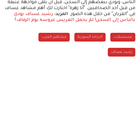
الناس، ويودي ببعضهم إلى السجن، قبل أن يلقى مواجهة عنيفة
من قبل أحد الصحافيين. "أنا زهرة" اختارت لكِ أهم مشاهد عساف
في "القربان" من خلال هذه الصور.
المزيد:
رشيد عساف يودي
بالناس إلى السجن!
لمَ يحمل العريس عروسه يوم الزفاف؟
مسلسلات
الدراما السورية
مشاهير العرب
رشيد عساف