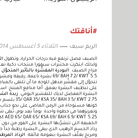
لروتين ليلي مؤثر
مشرقة
#أناقتك
الريم سيف
الثلاثاء 5 أغسطس 2014 14:37
الصيف فصل ترتفع فيه درجات الحرارة، وتطول الأي
ولذلك ابتكرت مختبرات سيفورا منتجات ذكية تعط
مزاج الصيف.
البودرة المقشّرة بالتأثير المتحوّل
A
69/ BAH 7.2/ KWT 5.5 بشرة ناعمة
تتحوّل إلى مقشّر مذهل للوجه ما أن تلتقي بالمياه
على تنظيف البشرة بعمق. أما منافع المنتج: استخ
البشرة المفضل لديك للتقشير اليومي.
زبدة الشف
35/  KWT 2.75
كونها مستوحاة من الزمن الماضي على نحوٍ جذاب
وتعزيزهما في خطوة واحدة. يوماً بعد يوم، تبقى
الخفيفة التي تتشرّبها البشرة على الفور من دون أ
رذاذ الجسم الرهيب الذي يبقي البشرة رطبةً جداً 
ومريح يغلّف البشرة بنعومة فائقة.
الرذاذ المر