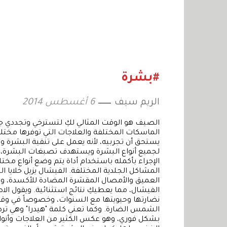
#بشرة
الريم سيف
6 أغسطس 2014
الصيف هو الوقت المثالي لكِ لتسترخي وتجددي ج
الماسكات المختلفة والعلاجات التي توفرها مخت
يستحق أن تجربيه، لأنه يعمل على تنقية البشرة و
لجميع أنواع البشرة ويستهدف تصبغات البشرة، ال
الإجراء بأكمله باستخدام أداة يتم وضع أنواع 
المشاكل الجلدية المختلفة. الفيشال يزيل خلايا 
العميق والأمصال المقشرة المضادة للأكسدة، وه
الفيشال، مما يعطيكِ نتائج استثنائية. ويقول ال
نضارتها وحيويتها مع السنوات، وخصوصاً في وق
الشمس الضارة. وكما تعني كلمة "هيدرا" وهي تر
بشكل فوري، وهو عكس الكثير من العلاجات وأنو