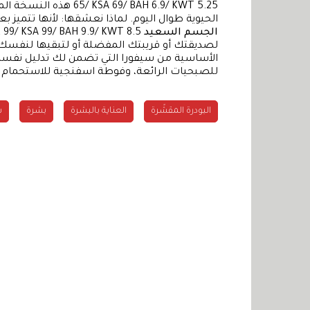
65/  BAH 6.9/ KWT 5.25
الحيوية طوال اليوم. لماذا نعشقها: لأنها تتميز
الجسم السعيد
لصديقتك أو قريبتك المفضلة أو لتبقيها لنفسك، تت
للصبحيات الرائعة، وفوطة اسفنجية للاستحمام وزبدة الجسم الخا
البودرة المقشّرة
العناية بالبشرة
بشرة
س