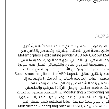
ام، وتعود الشمس لتصبح صديقتنا المحبّبة مرةً أخرى...
يكِ دفعةً أخرى للاعتناء ببشرتكِ وتنسجم بالكامل مع
Metamorphosis exfoliating powder AED 69/ QAR 69/ KS
، رقيقة ومشرقة، هذه هي الرسالة التي تنوي هذه البودرة تحقيقها فهي
. وبمفعولها المزدوج المادي والكيميائي، تعمل هذه البودرة
دميه مرةً أو مرتين في الأسبوع، أو امزجيه مع منظّف
اه بالتأثير الفائق النعومة
Super smoothing lip butter AED
QAR 35/ KSA 35/ BAH 3.5/ بلسم سيفورا الفائق الجاذبية يأخذك إلى أي مكان! بالإضافة إلى
، تعمل زبدة الشفاه على إصلاح شفتيك وتغذيتهما
 شفتاك أنعم، أملس، وأجمل.
الرذاذ المرطب والمنعش
Moisturizing & cocooning mist AED 65/ QAR 65/ KSA 69/ BAH 6.9/ KWT 5.25 في الصيف، نعشق التركيبات
ن تترك غشاء دهنياً أو دبقاً. وقد ابتكرت مختبرات سيفورا
طوال اليوم ببخة سريعة. لماذا نعشقه: يتميز بعطر رقيق
طب والمنعش
Moisturizing & energizing mist AED 65/ QAR