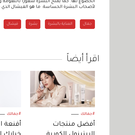
الخضوع لها. كما يمنح البشرة شعوراً بالنعومة وال
لأصحاب البشرة الحساسة. ما هو الفيشال الذي جر
جمال
العناية بالبشرة
بشرة
فيشال
اقرأ أيضاً
#جمالك
#جمالك
أفضل منتجات
أقنعة ال
الريتينول الكورية..
خياركِ 