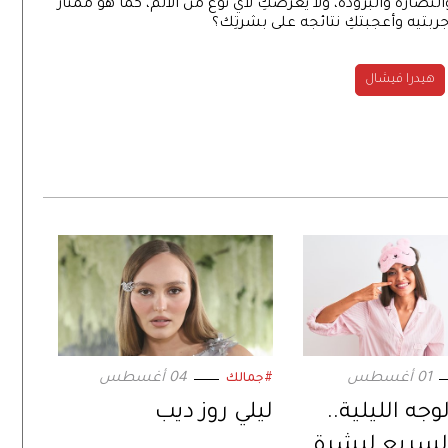
نضارة والبرودة، ولا يعرضكِ لأي نوع من الألم، كما هو ممتاز
بتيه وأعجبتكِ نتائجه على بشرتِك؟
هيدرا فيشال
01 أغسطس
04 أغسطس
#جمالك
وجه الليلية..
ليلي روز ديب
السريع لبشرة