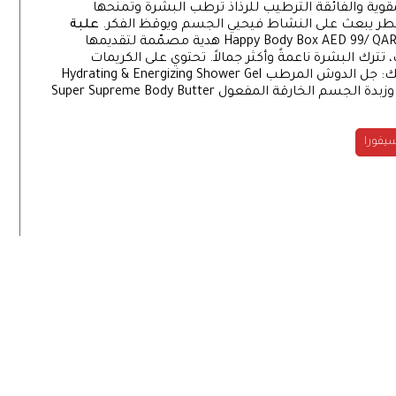
KSA 69/ هذه النسخة المقوية والفائقة الترطيب للرذاذ ترطب البشرة وتمنحها
 بعطر يبعث على النشاط فيحيي الجسم ويوقظ الفكر.
علبة
Happy Body Box AED 99/ QAR 99/ KSA 99/ BAH 9.9/ KWT 8.5 هدية مصمّمة لتقديمها
رك البشرة ناعمةً وأكثر جمالاً. تحتوي على الكريمات
الأساسية من سيفورا التي تضمن لك تدليل نفسك: جل الدوش المرطب Hydrating & Energizing Shower Gel
رقة المفعول Super Supreme Body Butter
يفورا