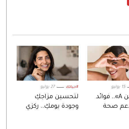
15 يوليو
27 يوليو
#حياتك
«فيتامين A».. فوائد
لتحسين مزاجكِ
دعم صحة
وجودة يومكِ.. ركزي
إلى تحسين
على هذه الأنشطة
ظر
وقللي من غيرها