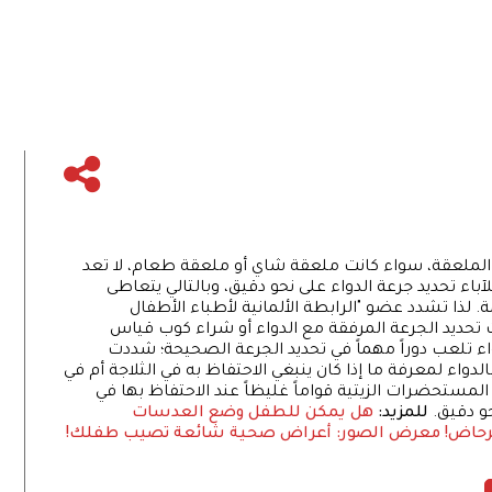
ن الملعقة، سواء كانت ملعقة شاي أو ملعقة طعام، لا تعد
لآباء تحديد جرعة الدواء على نحو دقيق، وبالتالي يتعاطى
لذا تشدد عضو "الرابطة الألمانية لأطباء الأطفال
 تحديد الجرعة المرفقة مع الدواء أو شراء كوب قياس
واء تلعب دوراً مهماً في تحديد الجرعة الصحيحة؛ شددت
لدواء لمعرفة ما إذا كان ينبغي الاحتفاظ به في الثلاجة أم في
لمستحضرات الزيتية قواماً غليظاً عند الاحتفاظ بها في
حو دقيق.
للمزيد:
هل يمكن للطفل وضع العدسات
رحاض!
معرض الصور: أعراض صحية شائعة تصيب طفلك!