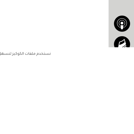
نستخدم ملفات الكوكيز لنسهل ع
الاشتراك للحصول على ملخ
أسبوعي على بريدك الإلكتروني
الرئيسية
مشاهير
أناقتك
لن تتم مشاركة بياناتكم الشخصية مع أ
جمالك
طرف ثالث