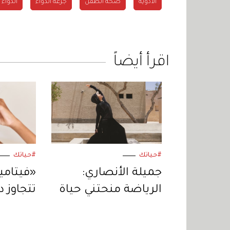
الأدوية
صحة الطفل
جرعة الدواء
الدواء
اقرأ أيضاً
#حياتك
#حياتك
جميلة الأنصاري:
الرياضة منحتني حياة
تتجاوز 
ثانية
الجسم 
دقة الن