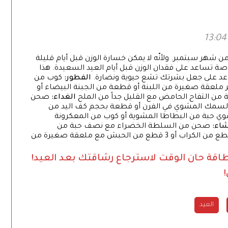
 من شهر سبتمبر. ولأنّه لا يمكن خسارة الوزن قبل أيام قليلة
خاصة تساعد على فقدان الوزن قبل أيام العيد السعيدة. هذا
عد على جعل بشرتك تشع حيوية ونضارة.
الفطور:
كوب من
 ملعقة صغيرة من اللبنة أو قطعة من الجبنة البيضاء أو
 من التفاح الحامض مع القليل جداً من الملح
الغداء:
صحن
لسمك المشوي في الفرن أو قطعة بحجم كف اليد من
ي حبة من البطاطا المشوية أو كوب من المعكرونة
اء:
صحن من السلطة الخضراء مع نصف حبة من
الطماطم و4 ملاعق كيبرة من التونا بالماء أو 5 قطع من الكراب أو 3 قطع من الحبش مع ملعقة صغيرة من
طاقة
حان الوقت لاسترجاع رشاقتك بعد العيد!
العيد