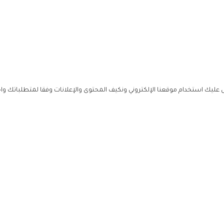
ليك استخدام موقعنا الإلكتروني ونكيف المحتوى والإعلانات وفقا لمتطلباتك وا
حملوا ت
ص
زهرة ال
ي