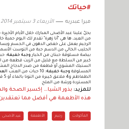
#حياتك
ميرا عبدربه
الأربعاء 3 سبتمبر 2014 13:04
يحلّ علينا عيد الأضحى المبارك خلال الأيام الأخيرة
من العيد، ها هي "أنا زهرة" تقدم لك اليوم حميةً 
الرجيم يعمل على خفض الدهون في الجسم ويسا
الحليب الخالي من الدسم حبة من التوست الأسمر
بيضة مسلوقة حبتان من الخيار
وجبة خفيفة:
حبة
كبير من السلطة مع قليل من الزيت قطعة من ا
الستيك المشوي أو قطعة من صدر الدجاج المشو
المسلوقة
وجبة خفيفة:
10 حبات من العنب
العش
المستردة ورشة من الملح.
للمزيد:
بذور الشيا… إكسير الصحة وال
هذه الأطعمة هي أفضل مما تعتقدين!
المأكولات
رجيم
الأطعمة
عيد الأضحى