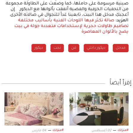
صينية مرسومة على حاملها، كما وضعت على الطاولة مجموعة
من التحفيات الخزفية والفضية أتفقت بألوانها مع الديكور. إن
أعجبكِ مدخل هذا البيت، تابعينا غداً للتجوال في صالاته الأخرى.
المزيد:
صالة تكثر فيها اللوحات الفنية بأساليب مختلفة
تصاميم طاولات حجرية لإستخدامات متعددة
جولة في بيت
يضج بالألوان المعاصرة
مدخل
ديكور داخلي
فن
نحت
ديكور
إقرأ أيضاً
#منزلك
#منزلك
02 أغسطس
04 مارس