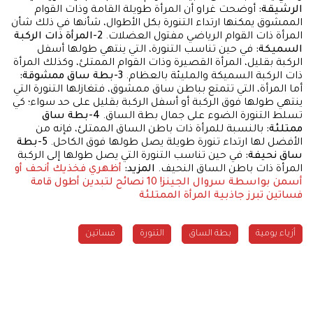
الرشيقة:
أوضحت غراو أن المرأة طويلة القامة وذات القوام
الممشوق يمكنها ارتداء التنورة بكل الأطوال، شأنها في ذلك شأن
المرأة ذات القوام الرياضي مفتول العضلات.
2-المرأة ذات الركبة
السميكة:
في حين تناسب التنورة، التي ينتهي طولها أسفل
الركبة بقليل، المرأة القصيرة وذات القوام الممتلئ، وكذلك المرأة
ذات الركبة السميكة والمليئة بالعظام.
3-بطة ساق ممشوقة:
أما المرأة، التي تتمتع بباطن ساق ممشوق، فتغازلها التنورة التي
ينتهي طولها فوق الركبة أو أسفل الركبة بقليل على حد سواء؛ كي
تسلط التنورة الضوء على جمال بطة الساق.
4-بطة ساق
ممتلئة:
بالنسبة للمرأة ذات باطن الساق الممتلئ، فإنه من
الأفضل لها ارتداء تنورة طويلة يصل طولها فوق الكاحل.
5-بطة
ساق نحيفة:
في حين تناسب التنورة التي يصل طولها إلى الركبة
المرأة ذات باطن الساق النحيف.
المزيد:
أظهري فخذيك أنحف أو
أسمن بواسطة سروال الجينز!
10 نصائح لتبدين أطول قامة
فساتين تبرز جاذبية المرأة الممتلئة
أزياء يومية
بطة الساق
التنورة
فساتين