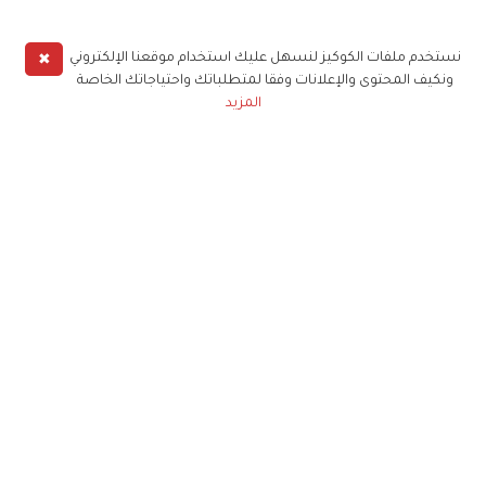
✖
نستخدم ملفات الكوكيز لنسهل عليك استخدام موقعنا الإلكتروني
ونكيف المحتوى والإعلانات وفقا لمتطلباتك واحتياجاتك الخاصة
المزيد
حملوا تطبيق
زهرة الخليج
الاشتراك للحصول على ملخص أسبوعي على بريدك
الإلكتروني