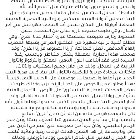
العراقية، فتشكلت رموز الرزق والخير والحفظ بأشكال السمك
والنخيل والسبع عيون، وكذلك عبارات مثل "بسم الله، الله
الحافظ". مدخل البيت من الداخل حالما تخطين خطواتكِ داخل
البيت تدخلين أجوائه الفنية، فتعكس إنارة الثريا المصرية القديمة
المعلقة أنوارها على المكان بسحر، أما السقف فهو عمل فني آخر
للفنان، وهي طبقة منحوتة بارزة تتدلى من السقف، تحمل
المنحوتة زخارف طبيعية تتضمنها عبارة "خطار عدنا الفرح"، وهي
مطلع أغنية تراثية شهيرة من الفلكلور العراقي يغنيها المطرب
إلهام المدفعي، تعني كلماتها: "زارنا الضيوف فزارنا الفرح"، وقد
صممت هذه الجدارية المعلقة بشكل متناظر. وبحسب رغبة
السيدة ندى، فقد أشاعت اللون الذهبي المعتق والتركواز والألوان
الترابية في المدخل، وذلك من خلال جميع المقتنيات والأثاث،
فأختارت سجادة حريرية للأرضية بالألوان الترابية، كانت هدية البيت
الجديد من أهلها والصديقات، ووضعت على الجانب الأيمن كرسياً
ذهبياً وطاولة من الخوص على الطراز الإنجليزي، وكذلك طرحت
بعض المخدات المطرزة "الباتستري" على الأرض. الأعمال الفنية
تناثرت في زوايا المنزل العديد من المنحوتات الفنية للفنان، وقد
أختار لمدخل البيت تمثال بالحجم الكبير، قد يبدو للوهلة الأولى بأنه
منحوتة رخامية، بسبب لونه وإنسيابية شكله ونعومة ملمسه،
لكن بالحقيقة هو من مادة من اللدائن تدعى "الرزن"، تُعالج
بالصب، وكان قد أبدع الفنان بتحقيق هذا التقارب بينها وبين حجر
الرخام الطبيعي، وكان جزءاً من معرضه الذي أقيم في الأردن قبل
عام. وبالإضافة إلى هذا العمل، هنالك لوحات زيتية ومائية عُلقت
على الجدران لفنانين مثل شاكر الآلوسي ووداد الأورفلي، وكذلك