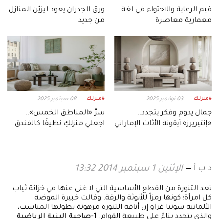
قيم الرعاية والاحتواء في لغة
ورق الجدران يعود ليزيّن المنازل
معمارية معاصرة
من جديد
#منزلك
#منزلك
03 نوفمبر 2025
08 سبتمبر 2025
جمال يدوم وفكر يتجدد..
سرُّ «المناطق الخمس»..
«إنتيريرز» أيقونة الأثاث الإماراتي
اجعلي منزلكِ نظيفًا كالفندق
بلا عناء!
د ب أ
الإثنين 1 سبتمبر 2014 13:32
تعد التنورة من القطع الأساسية التي لا غنى عنها في خزانة ثياب
كل امرأة؛ كونها رمزاً للأنوثة والرقة. وقالت خبيرة الموضة
الألمانية سونيا غراو إن أناقة التنورة مرهونة بطولها المناسب،
والذي يتحدد بناءً على طبيعة القوام.
1-صاحبة البنية الرياضية