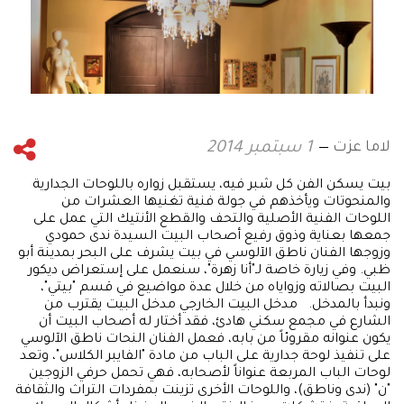
لاما عزت
1 سبتمبر 2014
بيت يسكن الفن كل شبر فيه، يستقبل زواره باللوحات الجدارية
والمنحوتات ويأخذهم في جولة فنية تغنيها العشرات من
اللوحات الفنية الأصلية والتحف والقطع الأنتيك التي عمل على
جمعها بعناية وذوق رفيع أصحاب البيت السيدة ندى حمودي
وزوجها الفنان ناطق الآلوسي في بيت يشرف على البحر بمدينة أبو
ظبي. وفي زيارة خاصة لـ"أنا زهرة"، سنعمل على إستعراض ديكور
البيت بصالاته وزواياه من خلال عدة مواضيع في قسم "بيتي"،
ونبدأ بالمدخل. مدخل البيت الخارجي مدخل البيت يقترب من
الشارع في مجمع سكني هادئ، فقد أختار له أصحاب البيت أن
يكون عنوانه مقروئاً من بابه، فعمل الفنان النحات ناطق الآلوسي
على تنفيذ لوحة جدارية على الباب من مادة "الفايبر الكلاس"، وتعد
لوحات الباب المربعة عنواناً لأصحابه، فهي تحمل حرفي الزوجين
"ن" (ندى وناطق)، واللوحات الأخرى تزينت بمفردات التراث والثقافة