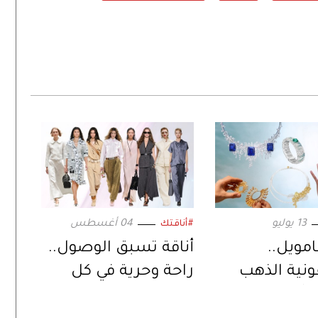
13 يوليو
04 أغسطس
#أناقتك
مويل..
أناقة تسبق الوصول..
نية الذهب
راحة وحرية في كل
تتألق في
تفصيلة