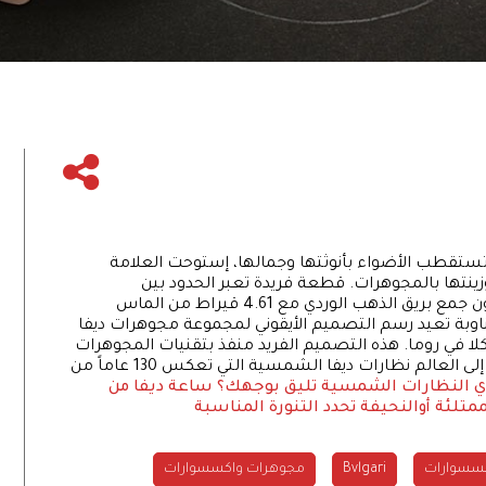
لتي تستقطب الأضواء بأنوثتها وجمالها، إستوحت العلامة
BVLG نظارة Diva الشمسية وزينتها بالمجوهرات. قطعة فريدة تعبر الحدود بين
المجوهرات والإكسسوارات، بإبداع يؤكد الأنوثة بلون جمع بريق الذهب الوردي مع 4.61 قيراط من الماس
اوبة تعيد رسم التصميم الأيقوني لمجموعة مجوهرات ديفا
كركلا في روما. هذه التصميم الفريد منفذ بتقنيات المجوهرات
الراقية على يد حرفيي مجوهرات بولغاري ليطلقوا إلى العالم نظارات ديفا الشمسية التي تعكس 130 عاماً من
ي النظارات الشمسية تليق بوجهك؟
ساعة ديفا من
متلئة أوالنحيفة تحدد التنورة المناسبة
سسوارات
Bvlgari
مجوهرات واكسسوارات