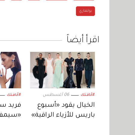
بولغاري
اقرأ أيضاً
06 أغسطس
#أناقتك
#أناقتك
الخيال يقود «أسبوع
فريد سا
باريس للأزياء الراقية»
«سيمفو
والنور» 