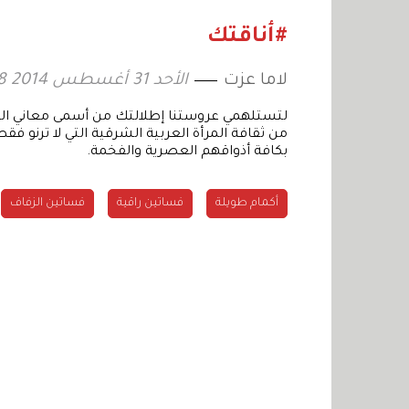
«الريفي
#أناقتك
لاما عزت
الأحد 31 أغسطس 2014 13:28
من ثقافة المرأة العربية الشرقية التي لا ترنو ف
بكافة أذواقهم العصرية والفخمة.
أكمام طويلة
فساتين راقية
فساتين الزفاف