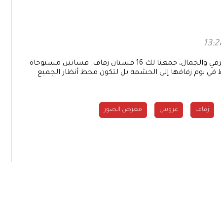
يرا الفرنسية»
لتستلهمي عروستنا إطلالتك من أسمى معاني الرقي والجمال، جمعنا لك 16 فستان زفاف. فساتين مستوحاة
قط في يوم زفافها إلى الحشمة بل لتكون محط أنظار الجميع
زفاف
عروس
معرض الصور