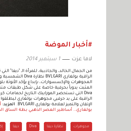
#أخبار الموضة
لاما عزت
1 سبتمبر 2014
من الجمال الخالد، والجاذبية، للمرأة الـ "ديفا" ا
الراقية بولغاري ARI
المثبت يدوياً بحرفية خاصة على شكل طبقات متن
Diva التي تستحضر الموزاييك التاريخ لحمامات 
الإتقان والتميز لعلامة بولغاري BVLGARI.
المزيد:
أ
بولغاري.. أساطير العصر الذهبي
بطة الساق الم
مجوهرات
نظارة ديفا
Diva
ديفا
إك