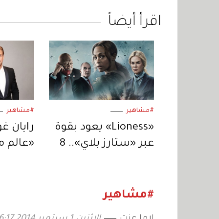
اقرأ أيضاً
#مشاهير
#مشاهير
«Lioness» يعود بقوة
رايان غ
عبر «ستارز بلاي».. 8
«عالم م
حلقات من التشويق
يكون ال
المتواصل
لنيكولا
#مشاهير
لاما عزت
الإثنين 1 سبتمبر 2014 16:17