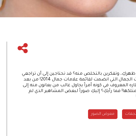
هركِ، وتفكرين بالتخلص منه؟ قد تحتاجين إلى أن تراجعي
نفسكِ في هذا القرار، لأن النمش هو أحدث علامات الجمال التي انضمت لقائمة علامات جمال 2014! من بعد
ره المعروف في كونه أمراً يحاول غالب من يعانون منه إلى
تلكها! فما رأيكِ؟ إليكِ صوراً لبعض المشاهير الذي لم
جمات
معرض الصور