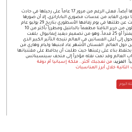
شغلت الأميرة ديانا الناس خلال حياتها وبعد رحيلها أيضاً، فعلى الرغم من مرور 17 عاماً على رحيلها في حادث
ودي الفايد من عدسات مصوري الباباراتزي، إلا أن صورها
وأخبارها لا تزال مادة دسمة للصحافة. إخترنا الحديث عن طلتها في يوم زفافها الأسطوري بتاريخ 29 يوليو عام
1981، حيث ارتدت فستاناً فيكتوري الطراز، عاجي اللون من حرير التافتا مطعماً بالدانتيل ومطرزاً بأكثر من 10
آلاف لؤلؤة، بذيل طويل جداً بلغ ما يقارب 762 سنتيمتراً أو 25 قدماً، وهو من تصميم ديفيد إيمانيوال. بلغت
آنذاك نحو 43 ألف دولار، وتحول إلى أغلى الفساتين في العالم نتيجة التأثير الكبير الذي
ن حول العالم. الفستان الأشهر عاد لابنيها وليام وهاري من
انا يحتفظ بناء على رغبتها حيث طلبت أن يحافظ على مقتنياتها
عاماً. الفستان الذي جاب العالم وقد تمت نقله مؤخراً إلى متحف سينسيناتس
المزيد:
من تعجبك أكثر.. ملكة إسبانيا أم دوقة
ة اليوم