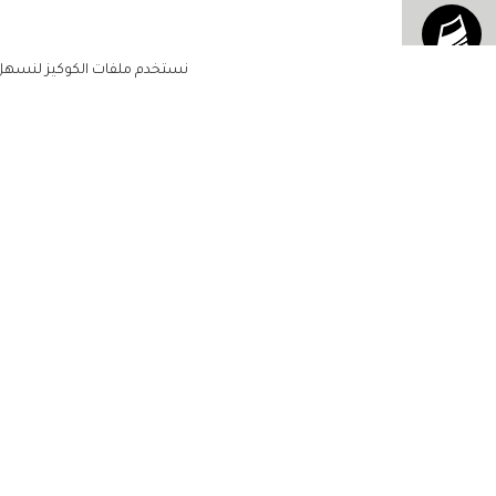
نستخدم ملفات الكوكيز لنسهل ع
الرئيسية
الاشتراك للحصول على ملخ
مشاهير
أسبوعي على بريدك الإلكتروني
أناقتك
جمالك
لن تتم مشاركة بياناتكم الشخصية مع أ
مجتمعك
طرف ثالث
حياتك
منزلك