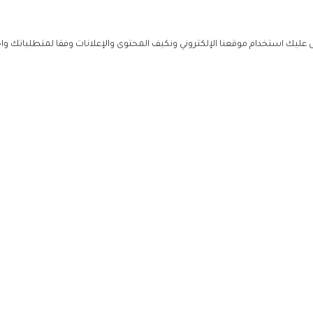
ليك استخدام موقعنا الإلكتروني ونكيف المحتوى والإعلانات وفقا لمتطلباتك وا
حملوا ت
ص
زهرة ال
ي