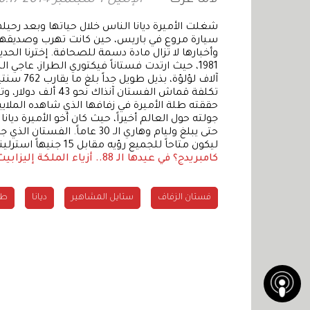
سيارة مروع في باريس، حين كانت تهرب وصديقها د
تكلفة قماش الفستان 
حققته طلة الأميرة في زفافها الذي شاهده الملايي
جولته حول العالم أخيراً، حيث كان أخو الأميرة دي
حتى يبلغ وليام وهاري الـ 30 
ليكون متاحاً للجميع رؤيه مقابل 15 جنيهاً استرلينياً.
كامبريدج؟
في عيدها الـ 88.. أزياء الملكة إليزابيث الثانية خلال أبرز المناسبات
فستان الزفاف
ستايل المشاهير
ديانا
طل