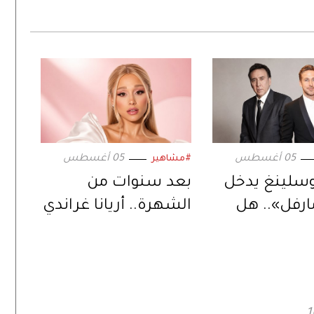
05 أغسطس
05 أغسطس
#مشاهير
وسلينغ يدخل
بعد سنوات من
ارفل».. هل
الشهرة.. أريانا غراندي
خليفة المنتظر
تبتعد عن الحياة
س كيج؟
العامة وتكشف
السبب