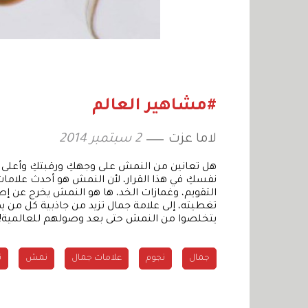
#مشاهير العالم
لاما عزت
2 سبتمبر 2014
هل تعانين من النمش على وجهكِ ورقبتكِ وأعلى ظ
التقويم، وغمازات الخد، ها هو النمش يخرج عن إطا
تغطيته، إلى علامة جمال تزيد من جاذبية كل من يم
يتخلصوا من النمش حتى بعد وصولهم للعالمية!
جمال
نجوم
علامات جمال
نمش
ن