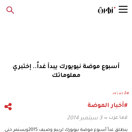
أسبوع موضة نيويورك يبدأ غداً.. إختبري
معلوماتك
#أناقتك
#أخبار الموضة
لاما عزت
3 سبتمبر 2014
ينطلق غداً أسبوع موضة نيويورك لربيع وصيف 2015ويستمر حتى