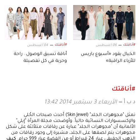
التصميم
#أناقتك
#أناقتك
06 أغسطس
04 أغسطس
الخيال يقود «أسبوع باريس
أناقة تسبق الوصول.. راحة
للأزياء الراقية»
وحرية في كل تفصيلة
#أناقتك
د ب أ
الأربعاء 3 سبتمبر 2014 13:42
تمثل "مجوهرات الجلد" (Skin Jewel) أحدث صيحات الحُلي
والإكسسوارات النسائية حالياً. وأوضحت مجلة المرأة "إيلي"
الألمانية أن "مجوهرات الجلد" عبارة عن رقاقات متلألئة على شكل
مجوهرات يتم لصقها على الجلد، مشيرة إلى وجود رقاقات من
الذهب الحقيقي عيار 24 قيراط أو من الفضة عيار 999 جرام.
كيف