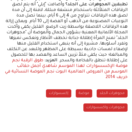
تطبقين المجوهرات على الجلد؟
وأضافت "إيلي" أنه يتم لصق
الرقاقات المتلألئة باستخدام منشفة مبللة، لافتة إلى أن مدة
لصق هذه الرقاقات تتراوح من 4 إلى 6 أيام، بينما تصل مدة
النوعيات المصنوعة من الذهب أو الفضة إلى 10 أيام. ويمكن إزالة
هذه الرقاقات اللاصقة بواسطة زيت الرضع. القليل يكفي وأكدت
المجلة الألمانية المعنية بشؤون الجمال والموضة أن "مجوهرات
الجلد" تمنح المرأة إطلالة جذابة تخطف الأنظار وتعكس تميزها
وتفرد أسلوبها، مشيرة إلى أنه ينبغي استخدام القليل منها
لإضفاء لمسات جاذبية بسيطة على المظهر وللبعد عن التكلف
والمبالغة؛ حيث يكفي مثلاً تزيين الساعد والعضد بها للحصول
على إطلالة تنطق بالفخامة والسحر.
المزيد:
طوق الرقبة نجم
موضة الإكسسوارات لهذا الموسم
شاهدي أجمل حقائب
الموسم من العروض العالمية
البوت نجم الموضة النسائية في
خريف 2014
مجوهرات الجلد
موضة
إكسسوارات
مجوهرات واكسسوارات