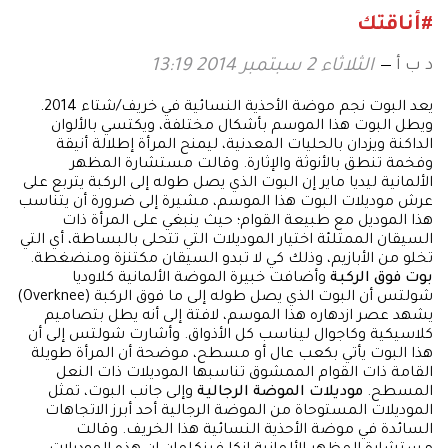
#أناقتك
د ب أ
الثلاثاء 2 سبتمبر 2014 13:19
يعد البوت نجم موضة الأحذية النسائية في خريف/شتاء 2014.
ويطل البوت هذا الموسم بأشكال مختلفة، ويكتسي بالألوان
الداكنة ويزدان بالحليات المعدنية، ليمنح المرأة إطلالة أنيقة
وفخمة تنطق بالأنوثة والإثارة. وقالت مستشارة المظهر
الألمانية ليديا ماير إن البوت الذي يصل طوله إلى الركبة يتربع على
عرش موديلات البوت هذا الموسم، مشيرة إلى ضرورة أن يتناسب
هذا الموديل مع طبيعة القوام؛ حيث ينبغي على المرأة ذات
السيقان الممتلئة اختيار الموديلات التي تتحلى بالبساطة، أي التي
تخلو من الأبازيم، وذلك كي لا تبدو السيقان مكتنزة ومنضغطة.
بوت فوق الركبة
وأضافت خبيرة الموضة الألمانية كلاوديا
شولتس أن البوت الذي يصل طوله إلى ما فوق الركبة (Overknee)
يشهد عصر ازدهاره هذا الموسم، لافتة إلى أنه يطل بتصاميم
كلاسيكية وكاجوال ليناسب كل الأذواق. وأشارت شولتس إلى أن
هذا البوت يأتي بكعب عال أو مسطح، موضحة أن المرأة طويلة
القامة ذات القوام الممشوق تناسبها الموديلات ذات النعل
المسطح.
موديلات الموضة الرجالية
وإلى جانب البوت، تمثل
الموديلات المستوحاة من الموضة الرجالية أحد أبرز الاتجاهات
السائدة في موضة الأحذية النسائية هذا الخريف. وقالت