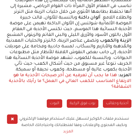
مستشارة المظهر الألمانية إنكا فينكلمان إن هذه الموديلات
تناسب في المقام الأول المرأة ذات القوام الرياضي، مشيرة إلى
أنها تحتفظ بطابعها الأنثوي من خلال حليات الزينة مثل الترتر
والطلاء اللامع.
ألوان داكنة
وبالنسبة للألوان، قالت خبيرة
الموضة الألمانية شولتس إن الألوان الداكنة تهيمن على موضة
الأحذية النسائية هذا الموسم، حيث تكتسي الأحذية في المقام
الأول باللون الأسود والأزرق الليلي والبني القاتم والزيتوني المشبع.
الزينة والكعوب
وتضفي عناصر الزينة، كالترتر والحليات المعدنية
والمُذهبة والأبازيم والسحّاب، لمسة جاذبية وفخامة على موديلات
الأحذية، إلى جانب بعض النقوش اللافتة للأنظار مثل مطبوعات
الحيوانات. وبالنسبة للكعوب، تشهد موضة الأحذية النسائية هذا
الخريف تنوعاً غير مسبوق من حيث أشكال الكعب؛ حيث تأتي
الأحذية بكعوب عالية أو مسطحة، وكعوب نحيفة أو سميكة.
المزيد:
هذا ما يجب أن تعرفيه عن آخر صيحات الأحذية
ما هو
الارتفاع المناسب للكعب العالي في العمل؟
ما رأيك بالأحذية
الشفافة؟
أحذية وحقائب
بوت فوق الركبة
البوت
الموضة النسائية
✖
نستخدم ملفات الكوكيز لنسهل عليك استخدام موقعنا الإلكتروني
ونكيف المحتوى والإعلانات وفقا لمتطلباتك واحتياجاتك الخاصة
المزيد