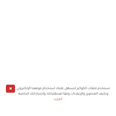
✖
نستخدم ملفات الكوكيز لنسهل عليك استخدام موقعنا الإلكتروني
ونكيف المحتوى والإعلانات وفقا لمتطلباتك واحتياجاتك الخاصة
المزيد