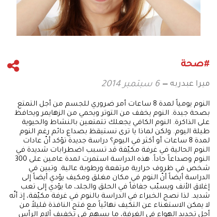
#صحة
ميرا عبدربه
6 سبتمبر 2014
النوم يومياً لمدة 8 ساعات أمر ضروري للجسم من أجل التمتع
بصحة جيدة. النوم يخفف من التوتر ويحمي من الزهايمر ويحافظ
على الذاكرة. النوم الكافي يجعلك تتمتعين بالنشاط والحيوية
طيلة اليوم. ولكن لماذا يا ترى نستيقظ بصداع دائم رغم النوم
لمدة 8 ساعات أو أكثر في اليوم؟ دراسة جديدة تؤكد أنّ عادات
النوم الحالية في غرفة مكيّفة قد تسبب اضطرابات شديدة في
النوم وصداعاً حاداً. هذه الدراسة استمرت لمدة عامين على 300
شخص في ظروف حرارية مرتفعة ورطوبة عالية. وتبين في
الدراسة أيضاً أنّ النوم في مكان مغلق ومكيف يؤدي أيضاً إلى
إغلاق الأنف ويسبّب جفافاً في الحلق والجلد، ما يؤدي إلى تعب
شديد. لذا نصح الخبراء في الدراسة بالنوم في غرفة مكيّفة، إذ أنّه
لا يمكن الاستغناء عن التكيف نهائياً مع فتح النافذة قليلاً من
أجل تجديد الهواء في الغرفة، ما يسهم في تخفيف آلام الرأس