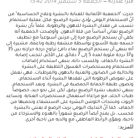
ميرا عبدربه
الجمعة 5 سبتمبر 2014 15:42
حذرت "الجمعية الألمانية للعناية بالبشرة وعلاج الحساسية" من
أنّ الاستحمام اليومي يؤذي بشرة الرضيع؛ فكل عملية استحمام
تتسبب في فقدان البشرة للدهون والرطوبة، علماً بأن بشرة
الرضيع تعاني أساساً من قلة الدهون. وأوضحت الجمعية أنه
يكفي أن يستحم الرضيع مرة إلى مرتين أسبوعياً مع تنظيف
جسمه بقية الأسبوع بواسطة منشفة رطبة وناعمة، مشيرة إلى
أنه ينبغي أن يستحم الرضيع بماء دافئ تراوح درجة حرارته بين 35
و37 درجة مئوية لمدة 5 إلى 7 دقائق على الأكثر، لتجنب إصابة
البشرة بالجفاف. وللسبب ذاته، ينبغي استخدام إضافات
الاستحمام ومستحضرات الغسول اللطيفة على البشرة
والخالية من الصابون والغنية بالدهون والمرطبات، فهي تعمل
على تعويض الرطوبة التي تفقدها البشرة أثناء الاستحمام،
وتصون طبقة الحماية الحمضية في البشرة. وبعد الاستحمام،
ينبغي تجفيف بشرة الرضيع برفق، لكن على نحو جيد، خصوصاً
طيات الجلد، مع مراعاة استعمال مستحضرات العناية. وتساعد
الزيوت ومنتجات اللوشن البشرة على الاستشفاء وتحميها من
الجفاف. كما أنّ التدليك اليومي بزيت الرضع لا يعتني بالبشرة
فحسب، بل يمنح أيضاً الرضيع شعوراً بالهدوء والاسترخاء من
ناحية، ويقوّي الرابط العاطفي مع والديه من ناحية أخرى.
للمزيد: