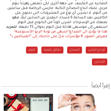
الصادرة عن التكييف. من جهة أخرى، لكي تتمتعي زهرتنا بنوم
مريح، عليك اتباع النصائح التالية: مارسي الرياضة قبل ساعتين
من النوم. لا تشربي أي نوع من المشروبات التي تحتوي على
الكافيين بعد الساعة 6 مساء. ابتعدي عن التدخين ليلاً، فهو
يمنعك من الإسترخاء. اشربي كوباً من البابونج قبل النوم.
استمعي إلى موسيقى هادئة قبل النوم بحوالي 15 دقيقة.
للمزيد:
هذا ما يؤدي الى الصداع!
انتبهي من نوبة الربو الأسبوعية!
معرض الصور: 8 مؤشرات تدلّ على حاجتك إلى “الفيتامين د”
أوجاع الرأس
الصداع
حقائق علمية
النوم
التدخين
إقرأ أيضاً