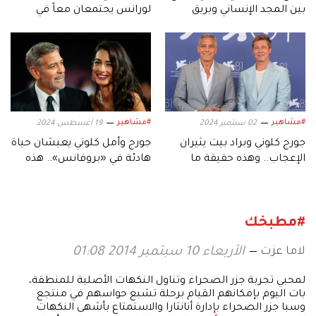
بين المجد الإنساني وبريق
لورانس يجتمعان معاً في
النجومية
«What Happens At Night»
#مشاهير
#مشاهير
02 سبتمبر 2024
19 أغسطس 2024
جورج كلوني وبراد بيت يثيران
جورج وأمل كلوني يعيشان حياة
الإعجاب.. وهذه حقيقة ما
هادئة في «بروفانس».. هذه
تقاضياه عن فيلم «Wolfs»
طبيعتها!
#مطبخك
لاما عزت
الأربعاء 10 سبتمبر 2014 01:08
لمحبي تجربة جزر الصحراء وتناول النكهات الأصلية للمنطقة،
بات اليوم بإمكانهم القيام برحلة تشبع حواسهم في منتجع
وسبا جزر الصحراء بإدارة أنانتارا والاستمتاع بأشهى النكهات