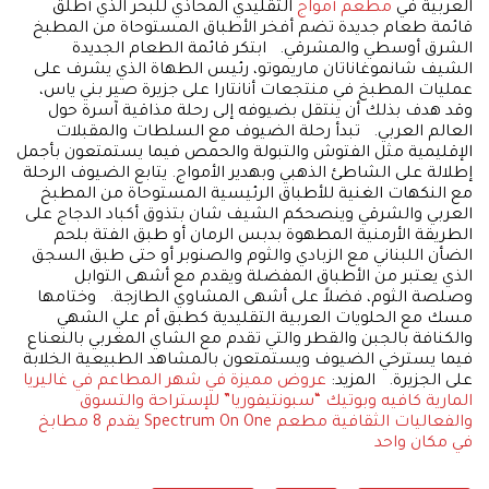
العربية في
مطعم أمواج
التقليدي المحاذي للبحر الذي أطلق
قائمة طعام جديدة تضم أفخر الأطباق المستوحاة من المطبخ
الشرق أوسطي والمشرقي. ابتكر قائمة الطعام الجديدة
الشيف شانموغاناتان ماريموتو، رئيس الطهاة الذي يشرف على
عمليات المطبخ في منتجعات أنانتارا على جزيرة صير بني ياس،
وقد هدف بذلك أن ينتقل بضيوفه إلى رحلة مذاقية آسرة حول
العالم العربي. تبدأ رحلة الضيوف مع السلطات والمقبلات
الإقليمية مثل الفتوش والتبولة والحمص فيما يستمتعون بأجمل
إطلالة على الشاطئ الذهبي وبهدير الأمواج. يتابع الضيوف الرحلة
مع النكهات الغنية للأطباق الرئيسية المستوحاة من المطبخ
العربي والشرقي وينصحكم الشيف شان بتذوق أكباد الدجاج على
الطريقة الأرمنية المطهوة بدبس الرمان أو طبق الفتة بلحم
الضأن اللبناني مع الزبادي والثوم والصنوبر أو حتى طبق السجق
الذي يعتبر من الأطباق المفضلة ويقدم مع أشهى التوابل
وصلصة الثوم، فضلاً على أشهى المشاوي الطازجة. وختامها
مسك مع الحلويات العربية التقليدية كطبق أم علي الشهي
والكنافة بالجبن والقطر والتي تقدم مع الشاي المغربي بالنعناع
فيما يسترخي الضيوف ويستمتعون بالمشاهد الطبيعية الخلابة
على الجزيرة. المزيد:
عروض مميزة في شهر المطاعم في غاليريا
المارية
كافيه وبوتيك “سبونتيفوريا” للإستراحة والتسوق
والفعاليات الثقافية
مطعم Spectrum On One يقدم 8 مطابخ
في مكان واحد