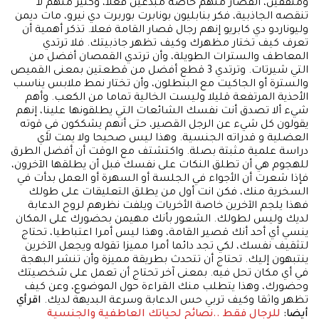
ومثقفين، القصار منهم خاصة مبدعين فعلا، وكثير منهم لا
تنقصه الجاذبية، فكر بنابليون بونابرت بوربرت دي نيرو، مات ديمن
وليوناردو دي كابريو إنهم رجال قصار القامة فعلا. تذكر أهمية أن
تعرف كيف تختار مظهرك وكيف تظهر جاذبيتك. فلا ترتدي
المعاطف والسترات الطويلة، وأن ترتدي القمصان أفضل من
التي شيرتات. وترتدي 3 قطع أفضل من قطعتين بمعنى القميص
والسترة أو الجاكيت مع البنطلون، وأن تختار نمط ملابس يناسب
الأحذية المرتفعة قليلا وليست الخالية تماما من الكعب. وأهم
شيء ألا تصدق أنت نفسك الشائعات التي يطلقونها علينا، إنهم
يقولون كل شيء عن الرجل القصير، حتى أنهم يشككون في قوته
العضلية و قدراته الجنسية. وهذا ليس صحيحا ولا يمت لأي
دراسة علمية مثبتة بصلة. واكتشتف مع الوقت أن أفضل الطرق
للهجوم هي أن تطلق النكات على نفسك فبل أن يطلقها الآخرون،
فإذا شعرت أن الأجواء في الجلسة أو السهرة أو العمل بدأت في
السخرية منك، فكن انت أول من يطلق التعليقات على طولك
فهذا يلجم الآخرين خاصة الأخريات ويلفت نظرهم لروح الدعابة
لديك وليس لطولك. الشعور بأنك مهيمن بحضورك على المكان
ينسي أي أحد أنك قصير القامة، وهذا ليس أمرا اعتباطيا، تحتاج
لتثقيف نفسك، لكي تجد دائما أمرا مميزا تقوله ويجعل الآخرين
ينتبهون إليك. تحتاج أن تتحدث بطريقة مميزة وأن تنشر البهجة
في أي مكان تحل فيه. بمعنى آخر تحتاج أن تعمل على شخصيتك
وحضورك، وهذا يتطلب منك القراءة حول الموضوع، وعن كيف
تظهر واثقا وكيف تربي حس الدعابة وسرعة البديهة لديك.
اقرأي
أيضا:
للرجال فقط ..نصائح لحياتك العاطفية والجنسية