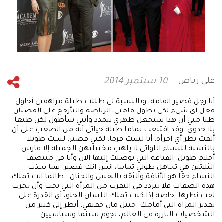
علي رياض
10 سبتمبر 2014
أنا رجل قصير القامة، وبالنسبة لي ظللت طيلة مراهقتي أحاول
فعل اي شيء لكي تطول قامتي، الرياضة والتأرجح على القضبان
ظنا مني أن هذا سيجعل ظهري يتمدد وأنني سأطول لكن طبعا
بلا جدوى. وقد اقتنعت تماما طيلة حياتي أنه من الصعب علي أن
ألفت نظر أي امرأة، أنا لست قزما، لكني قصير، لست طويلا
بالنسبة للنساء اللواتي لا يلهب مختيلتهن الجميلة إلا فارس
أحلام طويل. القناعة التي توصلت إليها الآن وأنا في منتصف
الثلاثين هي تجاهل طولي تماما، انس انك قصير. فما يجذب
النساء حقا هو الأناقة والثقة بالنفس والحنان . طالما انت تملك
هذه الصفات فلا تتردد في التقرب من المرأة التي تحب وأن تجرب
لفت نظرها. خاصة إذا كنت تملك اللسان الحلو، أي القدرة على
تقدير المراة التي أمامك..جنتل مان حقيقي. أنظر إلى كثير من
الشخصيات البارزة في العالم، نجوم سينما وسياسيين