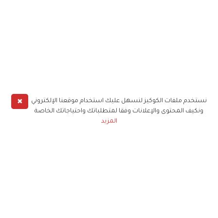
✖
نستخدم ملفات الكوكيز لنسهل عليك استخدام موقعنا الإلكتروني
ونكيف المحتوى والإعلانات وفقا لمتطلباتك واحتياجاتك الخاصة
المزيد
حملوا تطبيق
زهرة الخليج