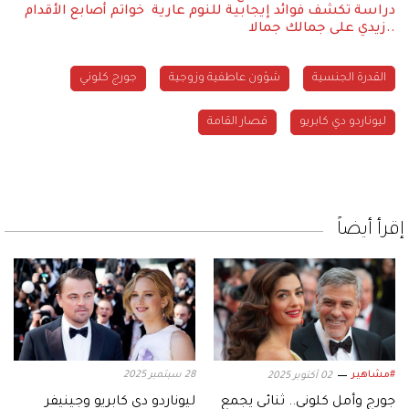
دراسة تكشف فوائد إيجابية للنوم عارية
خواتم أصابع الأقدام
..زيدي على جمالك جمالا
القدرة الجنسية
شؤون عاطفية وزوجية
جورج كلوني
ليوناردو دي كابريو
قصار القامة
إقرأ أيضاً
#مشاهير
28 سبتمبر 2025
02 أكتوبر 2025
جورج وأمل كلوني.. ثنائي يجمع
ليوناردو دي كابريو وجينيفر