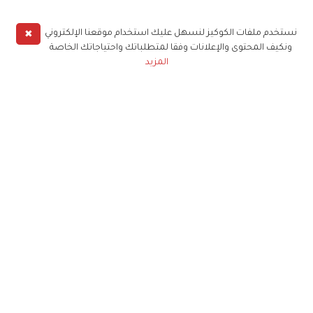
✖
نستخدم ملفات الكوكيز لنسهل عليك استخدام موقعنا الإلكتروني
ونكيف المحتوى والإعلانات وفقا لمتطلباتك واحتياجاتك الخاصة
المزيد
حملوا تطبيق
زهرة الخليج
الاشتراك للحصول على ملخص أسبوعي على بريدك
الإلكتروني