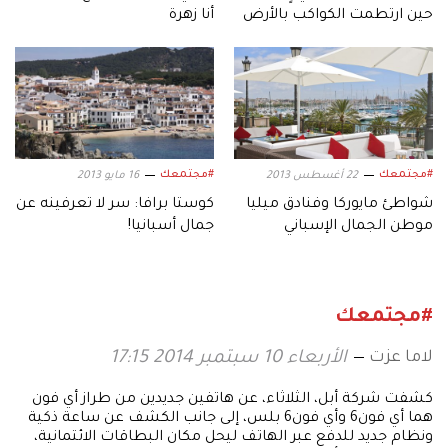
حين ارتطمت الكواكب بالأرض
أنا زهرة
#مجتمعك
#مجتمعك
22 أغسطس 2013
16 مايو 2013
شواطئ مايوركا وفنادق ميليا
كوستا برافا: سر لا تعرفينه عن
موطن الجمال الإسباني
جمال أسبانيا!
#مجتمعك
لاما عزت
الأربعاء 10 سبتمبر 2014 17:15
كشفت شركة أبل، الثلاثاء، عن هاتفين جديدين من طراز أي فون
هما أي فون6 وأي فون6 بلس، إلى جانب الكشف عن ساعة ذكية
ونظام جديد للدفع عبر الهاتف ليحل مكان البطاقات الائتمانية،