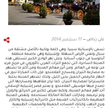
علي رياض
11 سبتمبر 2014
تسمى بالإسبانية سيبيا، وهي كلمة يونايية بالأصل مشتقة من
سبال وتعني الأرض السهلة. وإشبيلية وهي عاصمة منطقة
أندلوسيا في جنوب أسبانيا. وعلى نهر الوادي الكبير تتستلقي هذه
المدينة الساحرة، التي تجمع التراث العربي بالأوروبي في مزيج فريد
من نوعه في العالم. ومن أبرز معالم المدينة ومن أكثر ما تشتهر
به مصارعة الثيران ومسارح الفلامنجو. فإن كات المباراة تدور في
النهار فالرقص الجميل يحيي الليل، ولذك تشتهر المدينة بحلبة
مايسترانزا لمصارعة الثيران. كما تزخر مقاهيها ومسارحها التي
تصدح فيها موسيقى الفلامنجو. و يعتبر قصر إشبيلية الإسلامي
أحد أهم معالم المدينة، ولكنه تعرض للكثير من الحرائق والزلازل
وتم ترميمه، ومازالت العائلة المالكة تستخدمه. وتغص المدينة
العظيمة بالكاتدرائيات القديمة مثل كاتدرائية إشبيلية والكازار
وبرج الذهب وكذلك المساجد الجميلة والمحميات الطبيعية