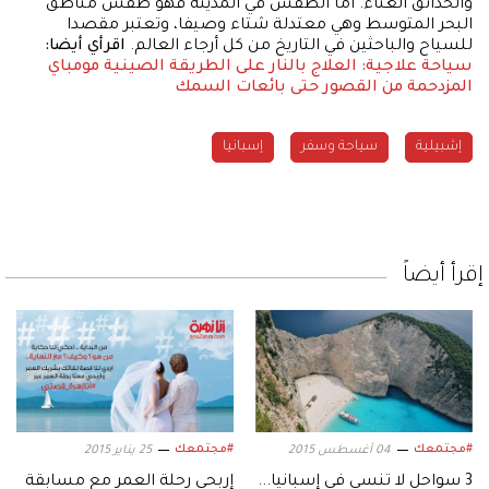
والحدائق الغناء. أما الطقس في المدينة فهو طقس مناطق
البحر المتوسط وهي معتدلة شتاء وصيفا، وتعتبر مقصدا
للسياح والباحثين في التاريخ من كل أرجاء العالم.
اقرأي أيضا:
سياحة علاجية: العلاج بالنار على الطريقة الصينية مومباي
المزدحمة من القصور حتى بائعات السمك
إشبيلية
سياحة وسفر
إسبانيا
إقرأ أيضاً
#مجتمعك
#مجتمعك
04 أغسطس 2015
25 يناير 2015
3 سواحل لا تنسى في إٍسبانيا...
إربحي رحلة العمر مع مسابقة