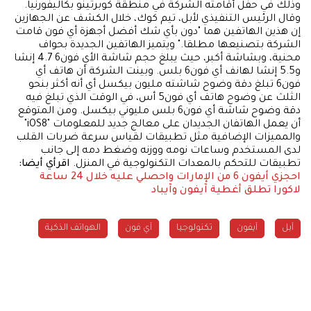
وذلك في حفل أقامته الشركة في منطقة كوبرتينو بكاليفورنيا.
وقال الرئيس التنفيذي لأبل، تيم كوك، خلال الكشف عن الجهازين
إن هذين الهاتفين هما "دون بأي شك أفضل أجهزة أي فون قامت
الشركة بتصنيعها مطلقا." ويتميز الهاتفين الجديدة بحواف
محنية، وبشاشة أكبر، حيث يبلغ حجم شاشة الأي فون6 4.7 إنشا
و5.5 إنشا لهانف أي فون6 بلس. وبينت الشركة أن هاتف أي
فون6 تبلغ دقة وضوح شاشته مليون بيكسل أي أنه أكثر بنحو
الثلث عن وضوح هاتف أي فون5 أس، في الوقت الذي تبلغ فيه
دقة وضوح شاشة أي فون6 بلس مليوني بيكسل. ومن المتوقع
أن يعمل الهاتفان الجديدان على معالج جديد للمعلومات "iOS8"
والمميزات الإضافية مثل تطبيقات لقياس سرعة ضربات القلب
لدى المستخدم وساعات نومه ووزنه وضغط دمه إلى جانب
تطبيقات للتحكم بالمعدات التكنولوجية في المنزل.
اقرأي أيضا:
احجزي أيفون 6 من الإمارات واحصلي عليه خلال 24 ساعة
لاكورا تطلق أغطية آيفون وآيباد
آبل
آيفون
تكنولوجيا
آي فون
الهواتف الذكية