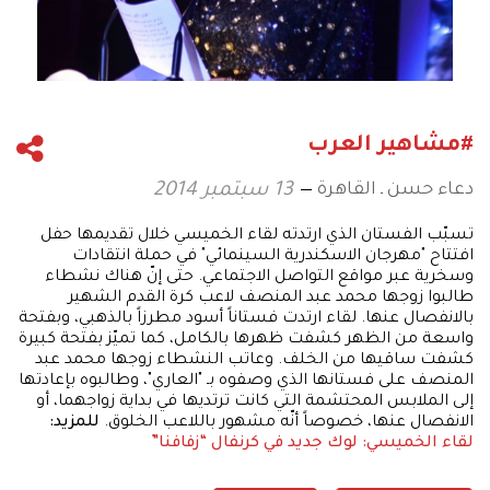
#مشاهير العرب
دعاء حسن ـ القاهرة
13 سبتمبر 2014
تسبّب الفستان الذي ارتدته لقاء الخميسي خلال تقديمها حفل
افتتاح "مهرجان الاسكندرية السينمائي" في حملة انتقادات
وسخرية عبر مواقع التواصل الاجتماعي. حتى إنّ هناك نشطاء
طالبوا زوجها محمد عبد المنصف لاعب كرة القدم الشهير
بالانفصال عنها. لقاء ارتدت فستاناً أسود مطرزاً بالذهبي، وبفتحة
واسعة من الظهر كشفت ظهرها بالكامل، كما تميّز بفتحة كبيرة
كشفت ساقيها من الخلف. وعاتب النشطاء زوجها محمد عبد
المنصف على فستانها الذي وصفوه بـ "العاري"، وطالبوه بإعادتها
إلى الملابس المحتشمة التي كانت ترتديها في بداية زواجهما، أو
الانفصال عنها، خصوصاً أنّه مشهور باللاعب الخلوق.
للمزيد:
لقاء الخميسي: لوك جديد في كرنفال “زفافنا”