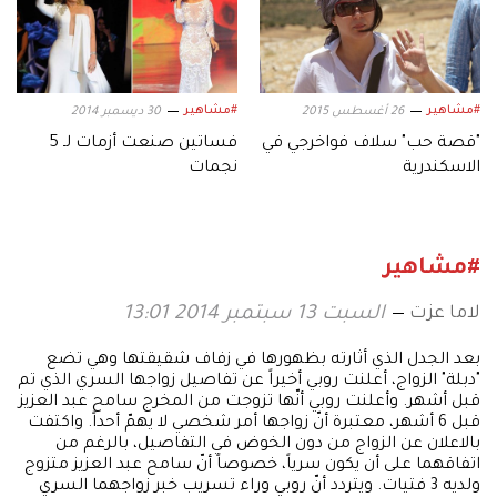
#مشاهير
#مشاهير
26 أغسطس 2015
30 ديسمبر 2014
"قصة حب" سلاف فواخرجي في
فساتين صنعت أزمات لـ 5
الاسكندرية
نجمات
#مشاهير
لاما عزت
السبت 13 سبتمبر 2014 13:01
بعد الجدل الذي أثارته بظهورها في زفاف شقيقتها وهي تضع
"دبلة" الزواج، أعلنت روبي أخيراً عن تفاصيل زواجها السري الذي تم
قبل أشهر. وأعلنت روبي أنّها تزوجت من المخرج سامح عبد العزيز
قبل 6 أشهر، معتبرة أنّ زواجها أمر شخصي لا يهمّ أحداً. واكتفت
بالاعلان عن الزواج من دون الخوض في التفاصيل، بالرغم من
اتفاقهما على أن يكون سرياً، خصوصاً أنّ سامح عبد العزيز متزوج
ولديه 3 فتيات. ويتردد أنّ روبي وراء تسريب خبر زواجهما السري