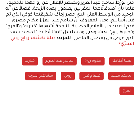
حتى تورّط سامح عبد العزيز ويضطر للإعلان عن زواجهما للجميع،
علما بأنّ أصدقاءهما المقربين يعلمون بهذه الزيجة، فضلاً عن أنه
الوحيد من الوسط الفني الذي حضر زفاف شقيقتها كوكي الذي تم
قبل أسابيع. ومن المعروف أنّ سامح عبد العزيز مخرج مصري
قدم العديد من الأفلام المصرية الناجحة أشهرها "كباريه" و"الفرح"
و"حلاوة روح" لهيفا وهبي ومسلسل "فيفا أطاطا" لمحمد سعد
الذي عرض في رمضان الماضي.
للمزيد:
دبلة تكشف زواج روبي
السرّي؟
فيفا أطاطا
حلاوة روح
سامح عبد العزيز
كباريه
محمد سعد
هيفا وهبي
روبي
مشاهير العرب
الفرح