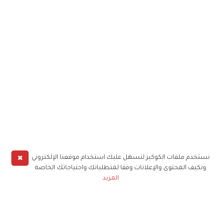
✖
نستخدم ملفات الكوكيز لنسهل عليك استخدام موقعنا الإلكتروني
ونكيف المحتوى والإعلانات وفقا لمتطلباتك واحتياجاتك الخاصة
المزيد