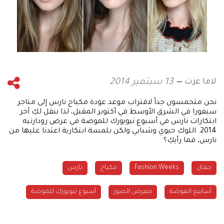
لاما عزت
13 سبتمبر 2014
نحن متحمسون جداً لاقتراب موعد عودة مكياج نارس إلى متاجر
سيفورا في الشرق الأوسط في أكتوبر المقبل، لذا ننقل لكِ آخر
ابتكارات نارس في أسبوع نيويورك للموضة في عرض رودارتيه
2014. اللوك حيوي وشبابي ولكن بلمسة ابتكارية اعتدنا عليها من
نارس، فما رأيكِ؟
جمال
Fashion Weeks
مكياج
نارس
أسابيع الموضة
معرض الصور
أسبوع نيويورك للموضة