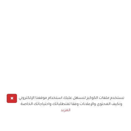
✖
نستخدم ملفات الكوكيز لنسهل عليك استخدام موقعنا الإلكتروني
ونكيف المحتوى والإعلانات وفقا لمتطلباتك واحتياجاتك الخاصة
المزيد