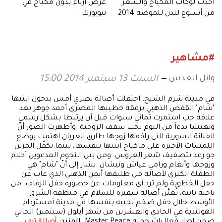
أحدث لوكات المكياج والشعر
عرض أزياء بدون مكياج في
من أسبوع لندن للموضة 2014
نيويورك
#مشاهير
وائل العدس
السبت 13 سبتمبر 2014 15:00
في مدينة شرم الشيخ، احتفلت أصالة نصري أمس بدخول ابنتها
"شام" القفص الذهبي برفقة خطيبها المصري أحمد جوهر بعد
علاقة حب استمرت ثماني سنوات قبل أن يرتبطا بشكل رسمي
ويعيشا بدءاً من اليوم تحت سقف الزوجية. وأظهرت الصور أنّ
الفنانة السورية التي رافقها زوجها طارق العريان اهتمت بوضع
اللمسات الأخيرة على ماكياج ابنتها بنفسها، بينما تكفّل المزين
جو رعد بتصفيف شعر العروس. ومن بين النجوم المدعوين أحلام
وزوجها وأنغام ورامي عياش ونيشان. يشار إلى أنّ "شام" هي
الطفلة الكبرى لأصالة من طليقها أيمن الذهبي الذي غاب عن
حفل الخطوبة ولم ترد أي معلومات عن حضوره حفل الزفاف. من
ناحية ثانية، تُعيَّن أصالة سفيرة للسلام في منطقة الشرق
الأوسط خلال حفل ضخم تحييه بنفسها في مدينة أمستردام
الهولندية في الحادي والعشرين من شهر أيلول (سبتمبر) الحالي
ضمن إطار فعاليات حملة Master Peace.
المزيد:
أصالة تزف