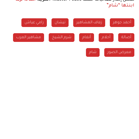
ابنتها “شام”
أحمد جوهر
زفاف المشاهير
نيشان
رامي عياش
أحلام
أنغام
شرم الشيخ
مشاهير العرب
معرض الصور
شام