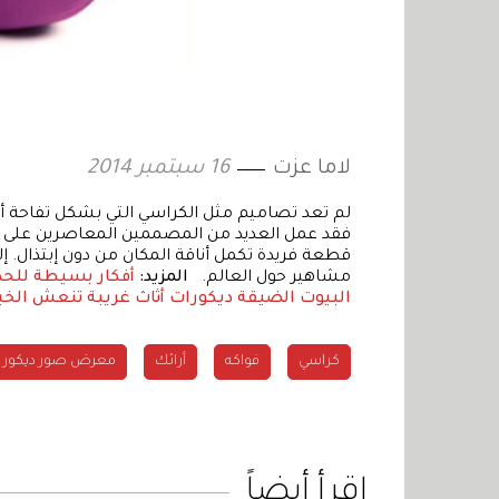
لاما عزت
16 سبتمبر 2014
لم تعد تصاميم مثل الكراسي التي بشكل تفاحة أو 
فقد عمل العديد من المصممين المعاصرين على جعل 
قطعة فريدة تكمل أناقة المكان من دون إبتذال.
مشاهير حول العالم.
المزيد:
أفكار بسيطة للحص
البيوت الضيقة
ديكورات أثاث غريبة تنعش الخي
كراسي
فواكه
أرائك
معرض صور ديكور
اقرأ أيضاً