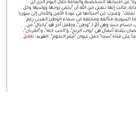
رة" عن أمنياتها الشخصية والعامة خلال اليوم الذي لن
ية، قالت إنها تتمنى من الله أن "يحمي زوجها وولديها وكل
ا تملك". وعبرت عن أمنياتها في عودة الأمن والأمان إلى سوريا
دراما السورية متألقة ومحلقة في سماء الوطن العربي رغم
ب حسام جنيد وهي أمّ لـ "وطن"، وطفل آخر هو "دانيال" من
 بثلاثة أعمال هي "بواب الريح"، و"الحب كله"، و"القربان"،
ماً على قناة "سما" حمل عنوان "ممر النجوم".
المزيد:
طلاق