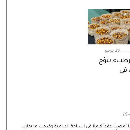
20 يوليو
رطب» يتوّج
 في
ه.. ويستقبل
تى هذا الموعد
ا أمضت عقداً كاملاً في الساحة الدرامية وقدمت ما يقارب