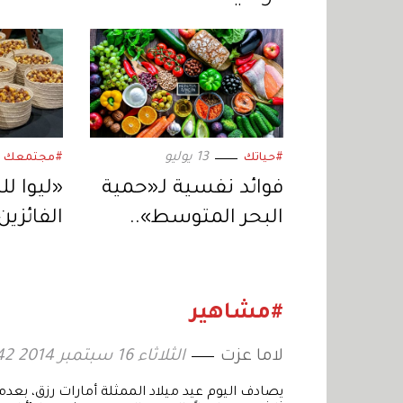
13 يوليو
#حياتك
#مجتمعك
فوائد نفسية لـ«حمية
«ليوا لل
البحر المتوسط»..
الفائزين
تعرفي إليها!
مسابقات
زواره ح
#مشاهير
لاما عزت
الثلاثاء 16 سبتمبر 2014 15:42
يصادف اليوم عيد ميلاد الممثلة أمارات رزق، بعدم