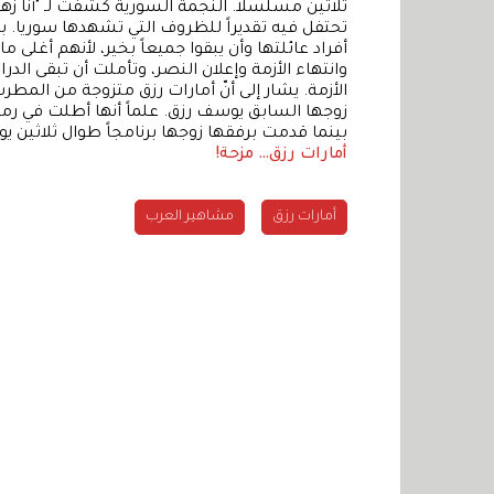
ثلاثين مسلسلاً. النجمة السورية كشفت لـ "أنا زه
تحتفل فيه تقديراً للظروف التي تشهدها سوريا. بدا
أفراد عائلتها وأن يبقوا جميعاً بخير، لأنهم أغلى م
وانتهاء الأزمة وإعلان النصر، وتأملت أن تبقى ال
الأزمة. يشار إلى أنّ أمارات رزق متزوجة من المطر
زوجها السابق يوسف رزق. علماً أنها أطلت في رمضان
بينما قدمت برفقها زوجها برنامجاً طوال ثلاثين يو
أمارات رزق… مزحة!
أمارات رزق
مشاهير العرب