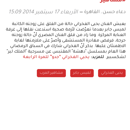
#مشاهير
دعاء حسن ـ القاهرة
الأربعاء 17 سبتمبر 2014 15:09
يعيش الفنان يحيى الفخراني حالة من القلق على زوجته الكاتبة
لميس جابر بعدما تعرّضت لأزمة صحية استدعت نقلها إلى غرفة
العناية المركزة. وما زاد من قلق الفنان المصري أنّ حالة زوجته
حرجة، فرفض مغادرة المستشفى وأصرّ على ملازمتها لغاية
الاطمنئان عليها. يذكر أنّ الفخراني شارك في السباق الرمضاني
هذا العام بمسلسل "دهشة" المقتبس عن مسرحية "الملك لير"
لشكسبير.
للمزيد:
يحيي الفخراني “جدو” للمرة الرابعة
يحيى الفخراني
لميس جابر
مشاهير العرب