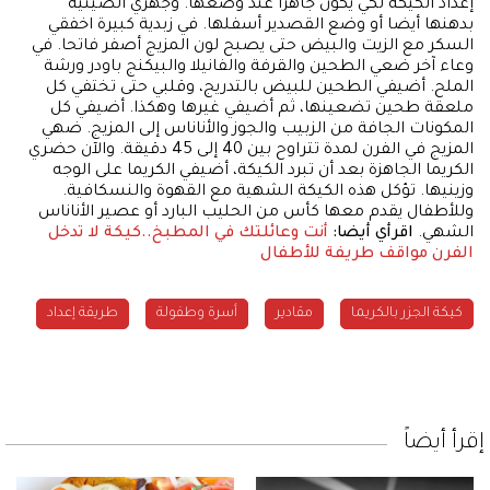
إعداد الكيكة لكي يكون جاهزا عند وضعها. وجهزي الصينية
بدهنها أيضا أو وضع القصدير أسفلها. في زبدية كبيرة اخفقي
السكر مع الزيت والبيض حتى يصبح لون المزيج أصفر فاتحا. في
وعاء آخر ضعي الطحين والقرفة والفانيلا والبيكنج باودر ورشة
الملح. أضيفي الطحين للبيض بالتدريج، وقلبي حتى تختفي كل
ملعقة طحين تضعينها، ثم أضيفي غيرها وهكذا. أضيفي كل
المكونات الجافة من الزبيب والجوز والأناناس إلى المزيج. ضهي
المزيج في الفرن لمدة تتراوح بين 40 إلى 45 دقيقة. والآن حضري
الكريما الجاهزة بعد أن تبرد الكيكة، أضيفي الكريما على الوجه
وزينيها. تؤكل هذه الكيكة الشهية مع القهوة والنسكافية.
وللأطفال يقدم معها كأس من الحليب البارد أو عصير الأناناس
الشهي.
اقرأي أيضا:
أنت وعائلتك في المطبخ..كيكة لا تدخل
الفرن
مواقف طريفة للأطفال
كيكة الجزر بالكريما
مقادير
أسرة وطفولة
طريقة إعداد
إقرأ أيضاً