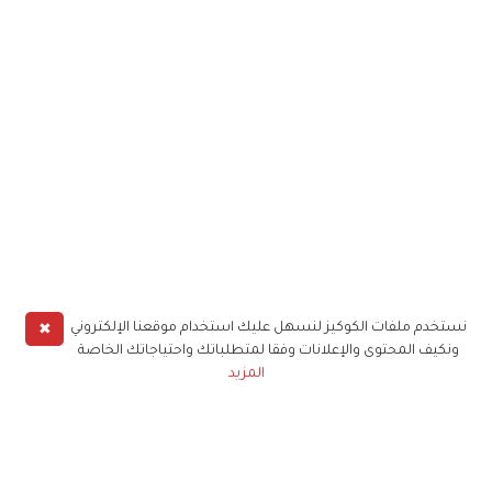
✖
نستخدم ملفات الكوكيز لنسهل عليك استخدام موقعنا الإلكتروني
ونكيف المحتوى والإعلانات وفقا لمتطلباتك واحتياجاتك الخاصة
المزيد
حملوا تطبيق