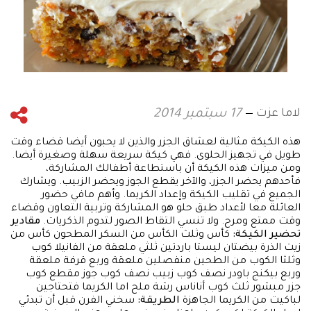
لاما عزت
17 سبتمبر 2014
هذه الكيكة مثالية لعشاق الجزر والذين لا يحبون أيضا قضاء وقت
طويل في تجهيز الحلوى. فهي كيكة سريعة سهلة وصغيرة أيضا.
ومن ميزات هذه الكيكة أن باستطاعة أطفالك المشاركة،
فأحدهم يحضر الجزر، والآخر يقطع الجوز ويحضر الزبيب. ويشارك
الجميع في تقليب الكيكة وإعداد الكريما. وأهم مافي حضور
العائلة معا لأعداد طبق حلو هو المشاركة وتربية التعاون وقضاء
وقت ممتع ومرح. ولا تنسي التقاط الصور لتدوم الذكريات.
مقادير
تحضير الكيكة:
كأس وثلث الكأس من السكر المطحون كأس من
زيت الذرة بيضتان ليستا باردتين ثلثي ملعقة من الفانيلا كوب
وثلثا الكوب من الطحين منفصلين ملعقة وربع قرفة ملعقة
وربع بيكنج باودر نصف كوب زبيب نصف كوب جوز مقطع كوب
جزر مبشور ثلث كوب أناناس رشة ملح اما الكريما فتحتاجين
لباكيت من الكريما الجاهزة
الطريقة:
سخني الفرن قبل أن تبدئي