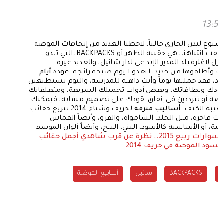
سبوع لندن الجاري جالياً، لاحظنا العديد من إتجاهات الموضة
التي تتبناها عاشقات الموضة، ولكن أحد أكثر من لفت انتباهنا، هي حقيبة الظهر أو BACKPACKS، التي تبدو
غلرفيلد المدير الإبداعي لدار شانيل، والعديد غيره
وأطلقوها من جديد، لتغدو اليوم صيحة رائجة.
عودة أيام
د، فقد حملتها يوماً وأنت ذاهبة للمدرسة، واليوم تستطيعين
ودك وبطاقاتك، وبعض أدوات تجميلك السريعة، ومتعلقاتك
ضة أو تترددين في إنفاق نقودك على تصميم مشابه، فيمكنك
يبة الكتف.
أساليب مترفة
لخريف وشتاء 2014 تتربع حقائب
خرة، مثل الجلد، الشامواه، والفرو، وأيضاً القماش
ة، أو الأساسية كالأسود، البني، البيج، وأيضاً ألوان الموسم
 2015.. نظرة عن قرب
شاهدي أجمل حقائب
ود الموضة في خريف 2014
BACKPACKS
شانيل
أسابيع الموضة