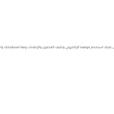
ليك استخدام موقعنا الإلكتروني ونكيف المحتوى والإعلانات وفقا لمتطلباتك وا
حملوا ت
ص
زهرة ال
ي