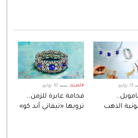
13 يوليو
10 يوليو
#أناقتك
مويل..
فخامة عابرة للزمن..
نية الذهب
ترويها «تيفاني آند كو»
تتألق في
في باريس
يرا الفرنسية»