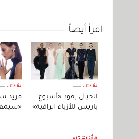
اقرأ أيضاً
#أناقتك
#أناقتك
الخيال يقود «أسبوع
فريد سا
باريس للأزياء الراقية»
«سيمفو
والنور» 
«الريفي