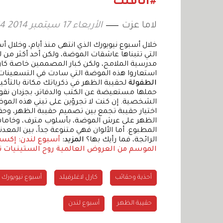
#أناقتك
لاما عزت
الأربعاء 17 سبتمبر 2014 13:54
خلال أسبوع نيويورك الذي انتهى منذ أيام، وخلال أ
مدرسية الملامح، ولكن كبار المصممين خاصة كارل لا
استعاروا هذه الموضة التي سادت في التسعينات 
الطفولة
لحقيبة الظهر في ذكرياتك مكانة بالتأكي
حملها مستعيضة عن الكتب والدفاتر، بجزدان نق
الشخصية. إن كنت لا تجرؤين على تبني هذه المو
اختيار حقيبة تجمع بين تصميم حقيبة الظهر، وحق
الظهر على عرش الموضة، بأسلوب مترف، وخامات فا
المطبوع. أما الألوان فهي متنوعة جداً، بين المعدني
الرائجة، فما رأيك بها؟
المزيد:
أسبوع لندن: إكسسوارات ربيع
الموسم من العروض العالمية
روح الستينيات تس
أحذية وحقائب
كارل لاغلرفيلد
أسبوع نيويورك
حقيبة الظهر
أسبوع لندن