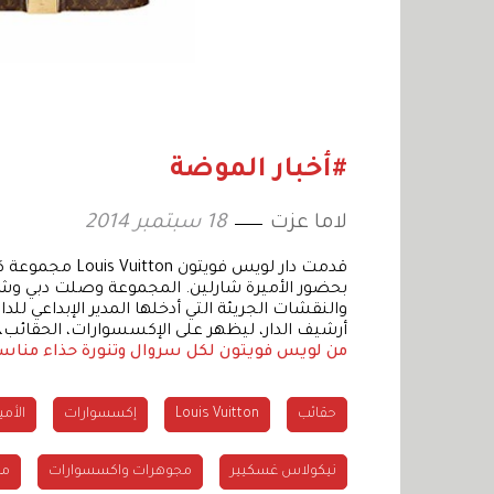
#أخبار الموضة
لاما عزت
18 سبتمبر 2014
بحضور الأميرة شارلين. المجموعة وصلت دبي وشا
أرشيف الدار، ليظهر على الإكسسوارات، الحقائب،
من لويس فويتون
لكل سروال وتنورة حذاء منا
حقائب
Louis Vuitton
إكسسوارات
الأمي
نيكولاس غسكيير
مجوهرات واكسسوارات
مع