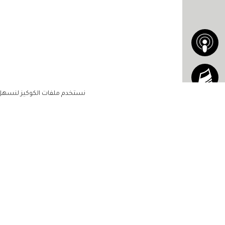
نستخدم ملفات الكوكيز لنسهل ع
الاشتراك للحصول على ملخ
أسبوعي على بريدك الإلكتروني
الرئيسية
مشاهير
أناقتك
لن تتم مشاركة بياناتكم الشخصية مع أ
جمالك