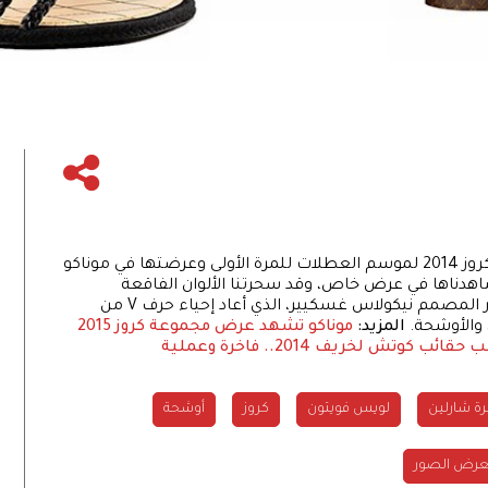
قدمت دار لويس فويتون Louis Vuitton مجموعة كروز 2014 لموسم العطلات للمرة الأولى وعرضتها في موناكو
هدناها في عرض خاص، وقد سحرتنا الألوان الفاقعة
والنقشات الجريئة التي أدخلها المدير الإبداعي للدار المصمم نيكولاس غسكيير، الذي أعاد إحياء حرف V من
 والأوشحة.
المزيد:
موناكو تشهد عرض مجموعة كروز 2015
سب
حقائب كوتش لخريف 2014.. فاخرة وعملية
رة شارلين
لويس فويتون
كروز
أوشحة
رض الصور