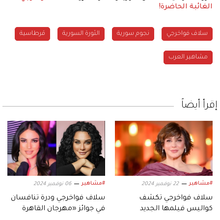
الغائبة الحاضرة!
سلاف فواخرجي
نجوم سورية
الثورة السورية
قرطاسية
مشاهير العرب
إقرأ أيضاً
#مشاهير
#مشاهير
22 نوفمبر 2024
06 نوفمبر 2024
سلاف فواخرجي تكشف
سلاف فواخرجي ودرة تنافسان
كواليس فيلمها الجديد
في جوائز «مهرجان القاهرة
«سلمى».. وغايتها منه
السينمائي»