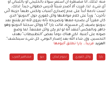
منه. لذلك، أنا مضطرة أن أستمر سواء بالخليجي أو باللبناني أو
أي شيء. لذا، قررت ألا أصدر شيئاً لأدرس خطواتي جيداً. لذلك،
لست نادمة أبداً على عدم إصداري أغنيات ولكنني طبعاً حزينة أنّني
تأخرت". ورداً على كلام مواطنها وائل كفوري حول "الدويتو" الذي
كان مقرراً أن يصدره معها وتصريحه بأنه يتروى لأنه لم يقتنع بعد
بدويتو يضيف إلى مسيرته، قالت يارا "أنا ووائل سجلنا الدويتو وهو
جاهز، وبالعكس أعتقد أنّه لو لم يكن وائل مقتنعاً، لما وضع
صوته على أغنية. لكن هناك دوماً بعض "التظبيطات" بهدف
التحسين، وإن شاء الله بعد إصدار البومي، كل شيء سينكشف".
المزيد:
قريباً… يارا تطلق ألبومها
يارا
وائل كفوري
نجوم لبنان
ديو
مشاهير العرب