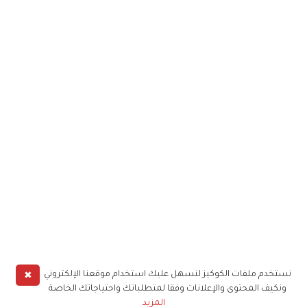
✖
نستخدم ملفات الكوكيز لنسهل عليك استخدام موقعنا الإلكتروني
ونكيف المحتوى والإعلانات وفقا لمتطلباتك واحتياجاتك الخاصة
المزيد