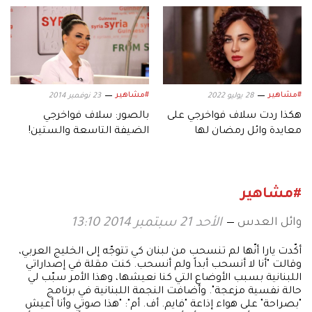
#مشاهير
#مشاهير
28 يوليو 2022
23 نوفمبر 2014
هكذا ردت سلاف فواخرجي على
بالصور: سلاف فواخرجي
معايدة وائل رمضان لها
الضيفة التاسعة والستين!
#مشاهير
وائل العدس
الأحد 21 سبتمبر 2014 13:10
أكّدت يارا أنّها لم تنسحب من لبنان كي تتوجّه إلى الخليج العربي،
وقالت "أنا لا أنسحب أبداً ولم أنسحب. كنت مقلة في إصداراتي
اللبنانية بسبب الأوضاع التي كنا نعيشها، وهذا الأمر سبّب لي
حالة نفسية مزعجة". وأضافت النجمة اللبنانية في برنامج
"بصراحة" على هواء إذاعة "فايم. أف. أم": "هذا صوتي وأنا أعيش