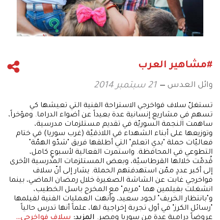
#مشاهير العرب
وائل العدس
21 سبتمبر 2014
تستغلّ سلاف فواخرجي الاستراحة الفنية التي تعيشها كي
تسهم في مشاريع إنسانية عدة بعيداً عن أضواء الدراما. ومؤخراً،
ساهمت النجمة السوريّة في تقديم مستلزمات مدرسية،
وتوزيعها على أبناء الشهداء في اللاذقيّة (غرب سوريا) في ختام
فعاليّات حملة "بدي اتعلم" التي أطلقها فريق "شدّو الهمّة"
التطوعي في المحافظة. واستمرت الفعالية لأسبوعٍ كامل،
قُدمّت خلالها القرطاسيّة، وبعض المستلزمات المدرسية الأخرى
إلى أكبر عددٍ ممّن استهدفتهم الحملة. يشار إلى أنّ سلاف
فواخرجي غابت عن الشاشة الصغيرة خلال رمضان الماضي، بينما
انشغلت بفيلمين هما "مريم" مع المخرج باسل الخطيب،
و"بانتظار الخريف" لجود سعيد، وأنهت العمليات الفنية لفيلمها
"رسائل الكرز" في أول تجربة إخراجية لها، علماً أنها تدرس حالياً
عروضاً درامية عدة من سوريا ومصر.
المزيد:
سلاف فواخرجي…