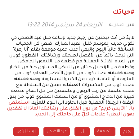
#حياتك
ميرا عبدربه
الأربعاء 24 سبتمبر 2014 13:22
لا بدّ من أنك تبحثين عن رجيم جديد لإتباعه قبل عيد الأضحى كي
تكوني حديث الموسم خلال العيد المبارك. ضعي كل الحميات
السابقة جانباً اليوم واتبعي أحدث حمية موقعة بقلم "أنا زهرة"
التي تبحث دائماً عن الأفضل لصحتك ورشاقتك.
الفطور:
كوبان
من المياه الفاترة المغلية مع قطعة من الليمون الحامض
وقطعة من الزنجبيل حبتان من البيض المسلوق حبة من الخيار
وجبة خفيفة:
نصف كوب من الفول الأخضر
الغداء:
كوب من
الملوخية أو البامية كوب من الكينوا المسلوقة
وجبة خفيفة:
نصف كوب من المكسرات
العشاء:
صحن من السلطة مع
نصف ملعقة من زيت الريتون وملعقتين من خل التفاح قطعة
كبيرة من الدجاج المشوي أو من السمك المشوي كوب من بذور
البقلة (الرجلة) المغلية قبل الخلود الى النوم
للمزيد:
استمتعي
بالـ “الآيس كريم” من دون القلق على رشاقتك!
لماذا لا تفقدين
دهون البطن؟
علامات تدلّ على حاجتك إلى الحديد
رجيم
الأطعمة
الزيت
عيد الأضحى
زيت الزيتون