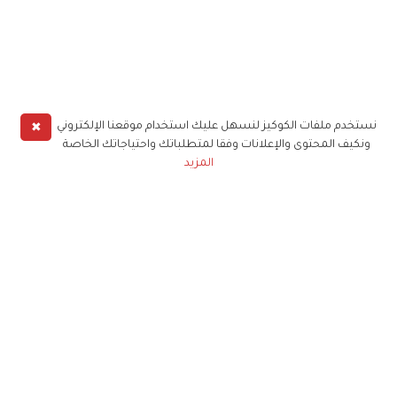
✖
نستخدم ملفات الكوكيز لنسهل عليك استخدام موقعنا الإلكتروني
ونكيف المحتوى والإعلانات وفقا لمتطلباتك واحتياجاتك الخاصة
المزيد
حملوا تطبيق
زهرة الخليج