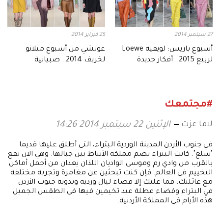
27 سبتمبر 2014
25 فبراير 2014
أسبوع باريس: لويفيه Loewe
غوتشي من أسبوع ميلانو
لربيع 2015.. أفكار جديدة
لخريف 2014.. صبيانية
رومنسية
#مجتمعك
لاما عزت
الإثنين 22 سبتمبر 2014 14:26
في جنوب الأردن المدينة الوردية البتراء، التي أطلق عليها قديما
"سلع". كانت البتراء تضم مملكة الأنباط بين جبالها. وهي الآن تقع
بالقرب من وادي رم وموسى الواديان اللذان يعدان من أجمل أماكن
التخييم في العالم. فإن كنت تبحثين عن مغامرة وتجربة مختلفة
مع عائلتك، فما عليك إلا قضاء ليال وردية وبدوية جنوب الأردن
في البتراء وقضاء عطلة عيد تخيمين فيها في الطقس الجميل
هذه الأيام في المملكة الأردنية.