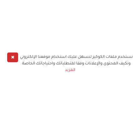
✖
نستخدم ملفات الكوكيز لنسهل عليك استخدام موقعنا الإلكتروني
ونكيف المحتوى والإعلانات وفقا لمتطلباتك واحتياجاتك الخاصة
المزيد
حملوا تطبيق
زهرة الخليج