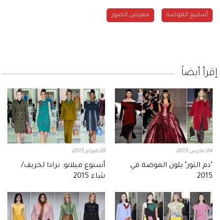
أسابيع الموضة
معرض الصور
إقرأ أيضاً
04 مارس 2015
28 فبراير 2015
"دم الثور" يلون الموضة في
أسبوع ميلانو: برادا لخريف/
2015
شاء 2015