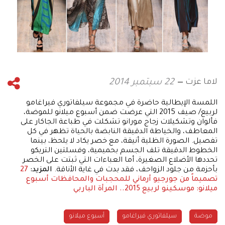
لاما عزت
22 سبتمبر 2014
اللمسة الإيطالية حاضرة في مجموعة سيلفاتوري فيراغامو
لربيع/ صيف 2015 التي عرضت ضمن أسبوع ميلانو للموضة،
فألوان وتشكيلات زجاج مورانو تشكلت في طباعة الجاكار على
المعاطف، والخياطة الدقيقة النابضة بالحياة تظهر في كل
تفصيل. الصورة الظلية أنيقة، مع خصر يكاد لا يلحظ، بينما
الخطوط الدقيقة تلف الجسم بحميمية، وفسلتين التريكو
تحددها الأضلاع الصغيرة، أما العباءات التي ثبتت على الخصر
بأحزمة من جلود الزواحف، فقد بدت في غاية الأناقة.
المزيد:
27
تصميماً من جورجيو أرماني للمحجبات والمحافظات
أسبوع
ميلانو: موسكينو لربيع 2015.. المرأة الباربي
موضة
سيلفاتوري فيراغامو
أسبوع ميلانو