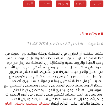
موسى
البتراء
وادي رم
سياحة
الأردن
#مجتمعك
لاما عزت
الإثنين 22 سبتمبر 2014 13:48
مثلما يمكنك أن تحزري، فإن العطلة برفقة مواليد برج الحوت هي
عطلة مع عشاق أبديين. الغرام بالطبيعة والليل والتوجد بالقمر
وحب الحياة والرومانسية والمغازلة. إن العطلة مع رجل من برج
الحوت هي شهر عسل مستمر، ومع المرأة هي يوم ولا في الأحلام
من الدلال والغراميات المرحة مع الشريك. انهم بشر متحررون
من ثقل الحياة ويرمون كل شيء خلف ظهرهم حين يكونون مع
الحبيب. أجمل عطلة تحظين بها مع مواليد هذا البرج، أصحاب
الأفكار الرومانسية ناثري الورود على الأرض ومشعلي الشموع مع
الموسيقى الهادئة. ومواليد برج الحوت يخططون جيدا لحلم
رومانسي في ليلة جميلة، لكنهم قليلي الخبرة في أمور الحجوزات
والخرائط وما إلى ذلك، لهذا خططي انت للرحلة واتركي الحب
والمتعة والباقي عليه.
اقرأي أيضا:
سفرك بحسب برجك...الدلو