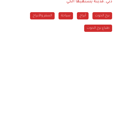
دبي..مدينة يشتهيها الحي
برج الحوت
أبراج
سياحة
السفر والأبراج
طباع برج الحوت