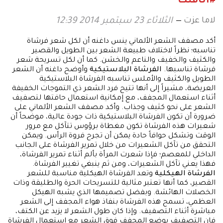
#أناقتك
لاما عزت
الثلاثاء 23 سبتمبر 2014 12:39
أكد مصفف الشعر الألماني ينس داغنه أن لكل شعر فرشاة
تناسبه؛ نظراً لاختلاف طبيعة الشعر بين الطويل والقصير
والكثيف والخفيف والناعم والخشن. كما أن لكل تسريحة شعر
فرشاة تناسبها.
الفرشاة البلاستيكية
وأوضح داغنه أن الشعر
الطويل والكثيف والأملس تناسبه الفرشاة البلاستيكية
العريضة، مشيراً إلى أنها تتيح فرد الشعر ذي التموجات الخفيفة
أثناء استعمال المجفف، مع إمكانية استعمال حافتها لتصفيف
الشعر على نحو كثيف وجذاب. وأكد مصفف الشعر الألماني على
ضرورة أن تكون الفرشاة البلاستيكية ذات جودة عالية، موضحاً أن
شعيرات هذه الفرشاة تكون مغطاة برؤوس تتآكل مع مرور
الوقت وتشكل حوافاً حادة يمكن أن تجرح فروة الرأس. ويمكن
التحقق من تآكل الشعيرات من خلال تمرير الفرشاة على الجانب
الداخلي للمعصم؛ فإذا شعرت المرأة بألم أثناء تمرير الفرشاة،
فهذا يعني تآكل الشعيرات، ومن ثم ينبغي تغيير الفرشاة.
الفرشاة الهيكلية
وتعد الفرشاة الهيكلية مناسبة للشعر
القصير، كما أنها تعتبر مثالية للتسريحات الحرة والطليقة وذات
الخصلات الهائشة. وبفضل تصميمها الذي يشبه الهيكل
العظمي، تسمح هذه الفرشاة بنفاذ هواء المجفف إلى الشعر
مباشرة أثناء التصفيف. وإذا كان طول الشعر لا يزيد عن الكتف،
فإن التصفيف بوضع المجفف فوق الشعر مع استعمال الفرشاة