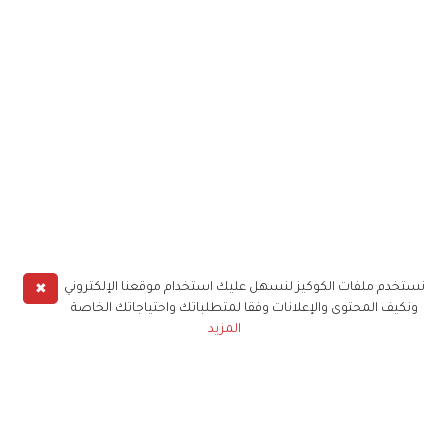
✖
نستخدم ملفات الكوكيز لنسهل عليك استخدام موقعنا الإلكتروني
ونكيف المحتوى والإعلانات وفقا لمتطلباتك واحتياجاتك الخاصة
المزيد
حملوا تطبيق