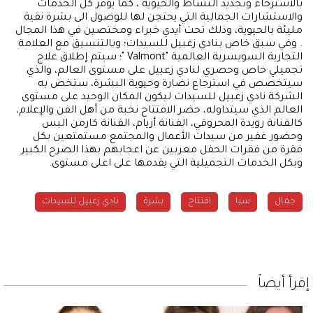
بالاسترخاء وتجديد النشاط والحيوية ، كما يوفر كل الخدمات
والاستشارات الجمالية التي يحتجن لها للوصول الى بشرة نقية
مليئة بالحيوية، وذلك تحت أيدي خبراء ومختصين في هذا المجال
. وفي سبق خاص بنادي زعبيل للسيدات؛ وبالتنسيق مع العلامة
التجارية السويسرية العالمية "Valmont "؛ سيتم إطلاق علاج
تجميلي خاص وحصري لنادي زعبيل على مستوى العالم، والذي
سيتخصص في استرجاع نضارة وحيوية البشرة، ستخص به
الشركة نادي زعبيل للسيدات ليكون المكان الوحيد على مستوى
العالم الذي سيتداوله، حضر الافتتاح نخبة من أهل الفن والإعلام،
كالفنانة رويدة المحروقي، الفنانة أريام، الفنانة كارمن البس
وحضور غفير من سيدات الأعمال والمجتمع مستمتعين بكل
فقرة من فقرات الحفل معربين عن اعجابهم بهذا الصرح الكبير
وبكل الخدمات التجميلية التي يقدمها على اعلى مستوى.
جمال
سبا
افتتاح
بشرة
نادي زعبيل للسيدات
إقرأ أيضاً