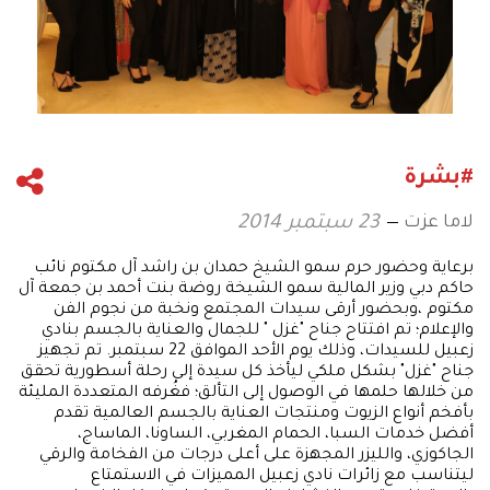
#بشرة
لاما عزت
23 سبتمبر 2014
برعاية وحضور حرم سمو الشيخ حمدان بن راشد آل مكتوم نائب
حاكم دبي وزير المالية سمو الشيخة روضة بنت أحمد بن جمعة آل
مكتوم ،وبحضور أرقى سيدات المجتمع ونخبة من نجوم الفن
والإعلام؛ تم افتتاح جناح "غزل " للجمال والعناية بالجسم بنادي
زعبيل للسيدات، وذلك يوم الأحد الموافق 22 سبتمبر. تم تجهيز
جناح "غزل" بشكل ملكي ليأخذ كل سيدة إلى رحلة أسطورية تحقق
من خلالها حلمها في الوصول إلى التألق؛ فغُرفه المتعددة المليئة
بأفخم أنواع الزيوت ومنتجات العناية بالجسم العالمية تقدم
أفضل خدمات السبا، الحمام المغربي، الساونا، الماساج،
الجاكوزي، والليزر المجهزة على أعلى درجات من الفخامة والرقي
ليتناسب مع زائرات نادي زعبيل المميزات في الاستمتاع