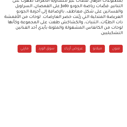
بمطبوعات الأزهار، قصات غير متساوية الأطراف ظهرت على
التنانير، قصّات رياضة الجودو Judo على القمصان، السراويل
والفساتين على شكل معاطف، بالإضافة إلى أحزمة الجودو
العريضة المتدلية التي زيّنت خصر العارضات. لوحات من الأقمشة
ذات الطيّات، الثنيات، والكشاكش طغت على المجموعة وكأنها
لوحات من الكانفاس المشغولة والملونة بأيدي أحد الفنانين
التشكيليين.
فنون
ميلانو
عروض أزياء
سوق الورد
مارني