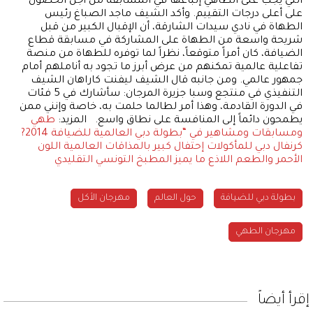
التي يجب على الطاهي إتباعها في المسابقة من أجل الحصول
على أعلى درجات التقييم. وأكد الشيف ماجد الصباغ رئيس
الطهاة في نادي سيدات الشارقة، أن الإقبال الكبير من قبل
شريحة واسعة من الطهاة على المشاركة في مسابقة قطاع
الضيافة، كان أمراً متوقعاً، نظراً لما توفره للطهاة من منصة
تفاعلية عالمية تمكنهم من عرض أبرز ما تجود به أناملهم أمام
جمهور عالمي. ومن جانبه قال الشيف ليفنت كاراهان الشيف
التنفيذي في منتجع وسبا جزيرة المرجان: سأشارك في 5 فئات
في الدورة القادمة، وهذا أمر لطالما حلمت به، خاصة وإنني ممن
يطمحون دائماً إلى المنافسة على نطاق واسع. المزيد:
طهي
ومسابقات ومشاهير في “بطولة دبي العالمية للضيافة 2014?
كرنفال دبي للمأكولات إحتفال كبير بالمذاقات العالمية
اللون
الأحمر والطعم اللاذع ما يميز المطبخ التونسي التقليدي
بطولة دبي للضيافة
حول العالم
مهرجان الأكل
مهرجان الطهي
إقرأ أيضاً