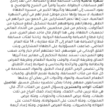
شهرة عالمية
ونالت مسابقة قطاع الضيافة، التي تعد إحدى
أهم مسابقات البطولة، نصيباً وافراً من الشرح والتوضيح، و
يعود السبب إلى أهميتها وتأثيرها الكبير في مسيرة الطهاة
المهنية، لا سيما وإنها تحجز موطئ قدم لهم في أرض الشهرة
العالمية، حيث إنها تحفز المشاركين على الجمع بين خبراتهم في
الطهي ومهاراتهم ومواهبهم الفنية لتشكيل قطع مبتكرة من
المأكولات، وتحكم من قبل محكميين عالميين من الاتحاد العالمي
لجمعيات الطهاة، وفي هذا الإطار قال ماجد صقر المري، مدير
إدارة قطاع الضيافة والمسابقة الدولية: زيادتنا لفئات مسابقة
قطاع الضيافة هذا العام إلى 21 فئة مقارنة بـ 14 فئة العام
الماضي، ضاعفت المسؤولية على الطهاة المشاركين وبثت
القلق الإيجابي في نفوسهم، كما جعلتهم أمام خيار واحد صعب
وهو التميز،حيث تستند عملية التحكيم إلى معايير عدة أبرزها
المذاق وطريقة الإعداد والوقت وكمية الطعام وطريقة العرض
والنظافة واللون والرائحة والتجانس و ضوابط إعداد الأطباق
والتي تتضمن الزمن اللازم لإعداد الطبق، والمواد المستخدمة في
كل فئة من فئات المسابقة، وكيفية تقديم الأطباق، وكميات
الطعام المناسبة، والمواد والأدوات التي يمكن أي يجلبها
المتسابقون معهم، وماذا يمكن تحضيره بشكل مسبق.
تفاصيل
الفئات الواحد والعشرين
وبسؤال المري عن الفئات الـ21، قال:
هي فئة تزيين قالب الكعك، وفئة إعداد كعك أفراح من ثلاث
طبقات، وفئة عرض المعجنات والحلويات، وفئة عرض
المخبوزات، وفئة النحت على الشوكولاتة، وفئة النحت على
الفواكه والخضروات، وفئة العرض المفتوح، وفئة إعداد أربعة