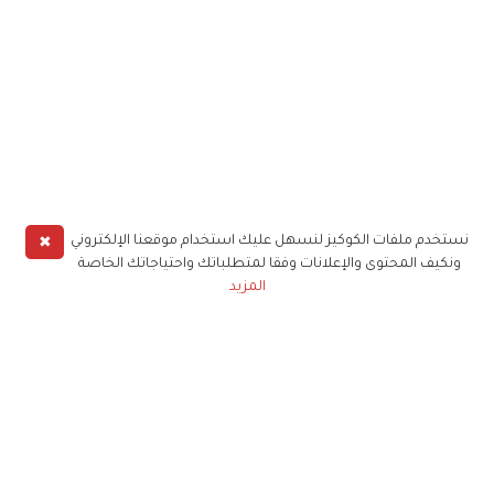
✖
نستخدم ملفات الكوكيز لنسهل عليك استخدام موقعنا الإلكتروني
ونكيف المحتوى والإعلانات وفقا لمتطلباتك واحتياجاتك الخاصة
المزيد
حملوا تطبيق
زهرة الخليج