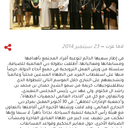
لاما عزت
23 سبتمبر 2014
في إطار سعيها الدائم لتوعية أفراد المجتمع بأهدافها
ومسابقاتها وفعالياتها، أطلقت بطولة دبي العالمية للضيافة،
سلسلة من ورش العمل الترويجية في جميع أنحاء الدولة، حرصاً
منها على استقطاب المزيد من الطهاة المبدعين محلياً وعالمياً
وتشجيعهم على التباري خلال الموسم الثاني للبطولة الذي
ينطلقبتوجيهات كريمة من سمو الشيخ حمدان بن محمد بن
راشد ال مكتوم، ولي عهد دبي، رئيس المجلس التنفيذي،
وبالتعاون مع كلٍ من "الاتحاد العالمي لجمعيات الطهاة"،
و"جمعية الإمارات للطهي"، في 30 أكتوبر المقبل بمركز دبي
التجاري العالمي، وقد لاقت ورشتها الأخيرة التي أقامتها بالتعاون
مع هيئة رأس الخيمة لتنمية السياحة، نجاحاً باهراً، لا سيما وإنها
تمكنت من تثقيف عدد كبير من طهاة الفنادق الفاخرة ومنشآت
الضيافة الأخرى، حول معايير التحكيم وقواعد المسابقات.