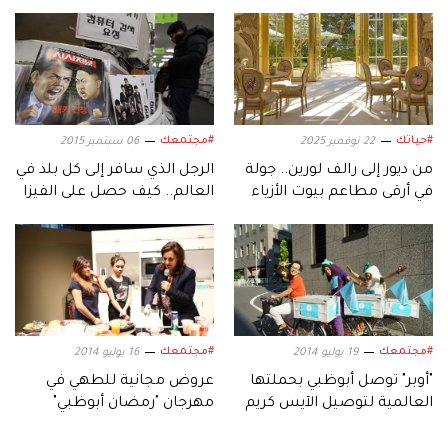
#حياتك
#مجتمعك
22 نوفمبر 2025
06 سبتمبر 2015
من ديور إلى رالف لورين.. جولة
الرجل الذي سافر إلى كل بلد في
في أرقى مطاعم بيوت الأزياء
العالم.. كيف حصل على الفيزا
العالمية
#مجتمعك
#مجتمعك
19 يوليو 2014
16 يوليو 2014
"أوبر" توصل أبوظبي بحملتها
عروض مجانية للطهي في
العالمية لتوصيل الآيس كريم
مهرجان "رمضان أبوظبي"