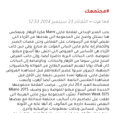
#مجتمعك
لاما عزت
الثلاثاء 23 سبتمبر 2014 12:53
يحب المدير الإبداعي لعلامة مارني Marni فكرة الإزهار. وينعكس
هذا بشكل واضح على المجموعة التي يقدمها من الأزياء التي
تفيض أنوثة من الرسومات على القماش وحتى قصات الصدر
والأكمام إنه عالم مارني النباتي المؤنث بلا منازع. وفي حين كانت
الأزياء هي الأساس في العروض التي احتفى بها أسبوع ميلانو
للموضة، كانت النباتات البرية حاضرة أيضا، وإلى جانب العرض
افتتح مارني سوقا من الأزهار والنباتات. وبالإضافة إلى النباتات
كان هناك زوايا لتقديم العصير الطازج من الفواكه والخضروات
الشهية، كثيرون شربوا عصير الطماطم قبل مشاهدة العروض
بفضل مارني، وتنزهوا لمدة عشرين دقيقة على الأقل قبل
مشاهدة الملابس اليانعة. الملابس أيضا أزهرت وأينعت ،
فبمناسبة العيد الـ20 لدار مارني ، عرضت العلامة مجموعتها
الجديدة ضمن أسبوع ميلانو للموضة ربيع وصيف 2015 Milano
Fashion Week SS15. تميّزت المجموعة بروح مارني الغريبة التي
طغت على تصاميم ذات أساليب مختلفة متداخلة مع بعضها
البعض بلمسة خارجة عن المألوف، إلا أنها غاية في الأنوثة
والجمال. فساتين وبذلات بمطبوعات غرافيكية وأخرى