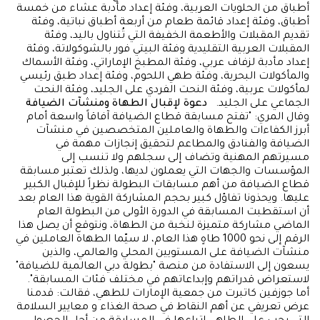
أطباق من الحلويات العربية، وفئة إعداد مأدبة عشاء من خمسة
أطباق، وفئة إعداد قائمة طعام من أربعة أطباق نباتية، وفئة
تقديم المقبلات والأطعمة الخفيفة التي تُتناول باليد، وفئة
المقبلات العربية التقليدية وفئة البيتي فور بالشوكولاتة، وفئة
إعداد مأدبة لزفاف عربي، وفئة المطبخ الإماراتي، وفئة الأسماك
والمأكولات البحرية، وفئة طهي اللحوم، وفئة إعداد طبق رئيسي
لمأكولات عربية، وفئة النحت الفردي على الجليد، وفئة النحت
الجماعي على الجليد.
دعوة لإقبال الطهاة ومنشآت الضيافة
وقال المري: "تفتح مسابقة قطاع الضيافة آفاقاً واسعة أمام
أبرز الكفاءات والطهاة والعاملين المتخصصين في منشآت
الضيافة والفنادق والمطاعم لتحقيق إنجازات مهمة في
مسيرتهم المهنية وتضاف إلى سجلهم ولا تنسب إلى
المؤسسات والجهات التي يعملون لديها، ولذلك تعتبر مسابقة
قطاع الضيافة من أهم مسابقات البطولة نظراً للإقبال الكبير
عليها. ويحذونا تفاؤل كبير بحجم المشاركة القوية هذا العام بعد
أن استقطبت المسابقة في الدورة الأولى من البطولة العام
الماضي مشاركة متميزة لنخبة من الطهاة، ونتوقع أن يصل هذا
الرقم إلى نحو 1000 طاهٍ هذا العام، لا سيّما الطهاة العاملين في
منشآت الضيافة على المستويين المحلي والعالمي، والذين
يسعون إلى الاستفادة من منصة "بطولة دبي العالمية للضيافة"
لاستعراض قدراتهم وإبداعاتهم في مختلف فئات المسابقة".
أما جوزفين كاتبرت من جمعية الإمارات للطهي، فقالت: قدمنا
عرض تعريفي عن أهم النقاط في صحة الغذاء و معايير السلامة