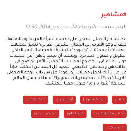
#مشاهير
الريم سيف
الأربعاء 24 سبتمبر 2014 12:30
لطالما حاز الجمال الهندي على اهتمام المرأة العربية ومتابعتها،
كيف لا وهو الأقرب إلى الجمال الشرقي العربي؟ تتميز الممثلات
الهنديات أو ممثلات "بوليوود" بالبشرة القمحية، الشعر الداكن
الطويل والعيون الساحرة، ويمكننا أن نجمع بأنهن أقل النجمات
حول العالم في الخضوع لعمليات التجميل، الأمر الواضح في
إطلالاتهن وجمالهن الطبيعي البعيد كل البعد عن التكلف. فإذاً
من هي برأيكِ أجمل جميلات بوليوود؟ هل هي ذات الوجه الطفولي
كاترينا كيف؟ أم الجذابة بريانكا تشوبرا؟ أم ملكة جمال العالم
السابقة أشواريا راي؟ صوتي معنا لنكتشف.
جمال
بريانكا تشوبرا
أشواريا راي
دبيكا بادكون
أجمل ممثلة هندية
كارينا كابور
معرض الصور
كاترينا كيف