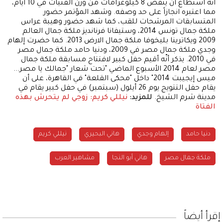
أنّه استطاع أن ينقص 8 كيلوغرامات من وزن الفتيات في 10 أيام،
مما اعتبره انجازاً على حد وصفه. وشهد المؤتمر حضور
المتسابقات المرشحات للقب، كما شهد حضور وهيبة عراس
ملكة جمال تونس 2014، وستيفانا فرنانديز ملكة جمال العالم
2009 ويكاترينا بليخوفا ملكة جمال الارض 2013. كما حضرت إلهام
وجدي ملكة جمال مصر في 2009، ودنيا حامد ملكة جمال مصر
في 2010. يذكر أنّه أقيم حفل كبير لافتتاح مسابقة ملكة جمال
مصر لعام 2014 الأسبوع الماضي "تحت شعار "جمالك يا مصر...
ميس إيجيبت 2014" داخل "محكى القلعة" في القاهرة، على أن
يقام حفل التتويج يوم 26 أيلول (سبتمبر) في حفل كبير يقام في
مدينة شرم الشيخ.
للمزيد:
نيللي كريم: زوجي لم يتحرش بهذه
الفتاة
دنيا حامد
إلهام وجدي
هاني البحيري
نيللي كريم
ملكة جمال مصر
هاني أبو النجا
مشاهير العرب
إقرأ أيضاً