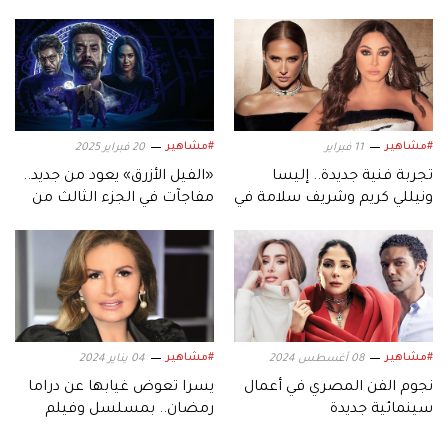
#مشاهير
#مشاهير
11 فبراير
20 فبراير 2025
تجربة فنية جديدة.. إليسا
«الفيل الأزرق» يعود من جديد..
ونيللي كريم وشريف سلامة في
مفاجآت في الجزء الثالث من
عمل واحد
«الفيلم»
#مشاهير
#مشاهير
08 أغسطس 2024
04 يناير 2024
نجوم الفن المصري في أعمال
يسرا تعوض غيابها عن دراما
سينمائية جديدة
رمضان.. بمسلسل وفيلم