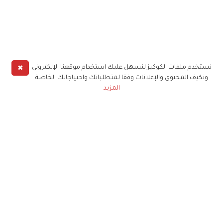
✖
نستخدم ملفات الكوكيز لنسهل عليك استخدام موقعنا الإلكتروني
ونكيف المحتوى والإعلانات وفقا لمتطلباتك واحتياجاتك الخاصة
المزيد
حملوا تطبيق
زهرة الخليج