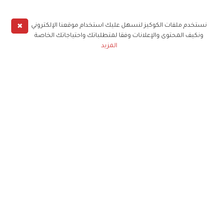
✖
نستخدم ملفات الكوكيز لنسهل عليك استخدام موقعنا الإلكتروني
ونكيف المحتوى والإعلانات وفقا لمتطلباتك واحتياجاتك الخاصة
المزيد
حملوا تطبيق
زهرة الخليج
الاشتراك للحصول على ملخص أسبوعي على بريدك
الإلكتروني