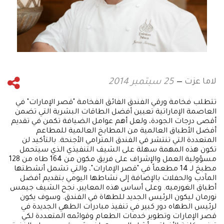
لاما عزت
25 سبتمبر 2014
تتطلب فخامة ورقي الفندق الفائق الفخامة "قصر الإمارات" في
العاصمة الإماراتية تعيين أفضل الطاقات البشرية التي تضمن
أقصى درجات الجودة، ولعل أهم عوامل الضيافة تكمن في تقديم
أفضل الأطباق العالمية من المطابخ العالمية للمطاعم
المتعددة التي تنتشر في الفندق المترامي الأجنحة. بالتأكيد لن
تكون هذه المهمة سهلة على الشيف التنفيذي الذي سيتحمل
مسؤولية العمل والإشراف على فريق مكون من 164 طاه من 128
مطبخ لـ 14 مطعماً في "قصر الإمارات"، والتي تشمل أنشطتها
المآدب والحفلات بالإضافة إلى نشاطها اليومي بتقديم أفضل
أطباق الغورميه. وعلى أساس هذه المعايير، نجح الشيف جيمس
نورمان ليكون الرئيس الجديد للطهاة في الفندق. وسوف يكون
لرئيس الطهاه دور كبير في تنفيذ مبادرات الطهي الجديدة في
قصر الإمارات وتطوير خدمات الطعام وقوائمه المتعددة لكي