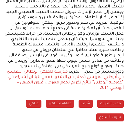
ترضي كافة الأذواق. وأشاد السيد هولغر شروث، مدير عام الفندق
بشيف الفندق الجديد بالقول: "نحن سعداء بالترحيب بالسيد
جيمس إلى قصر الإمارات ليتولى منصب الشيف التنفيذي الجديد
إذ أنه من كبار الطهاة المحترفين والحقيقيين وسوف تؤدي
موهبته الفريدة في دعم وتطوير فريق الطهي الموهوبين في
القصر، حيث أن له خبرة عالية في جميع أنحاء العالم." وسبق أن
عمل الشيف نورمان، وهو بريطاني الجنسية، في جراند كمبينسكي
جنيف في سويسرا، حيث كان يشغل منصب الشيف التنفيذي
والشيف التنفيذي الإقليمي لأوروبا. وتشمل مسيرته الطويلة
وظائف مثيرة منها طاهيا لدي سلطان بروناي في فندق
الإمبراطورية وكونتري كلوب وغي سافوي في باريس، إضافة الى
وظائف في فنادق خمس نجوم، منها فندق ماندارين أورينتال في
جنيف وهونغ كونغ وبرج العرب في دبي، وفندقي لينسبورو
ودورتشستر في لندن. المزيد:
مدرسة للطهي الإيطالي التقليدي
في أبوظبي
الفرنسي مُعلم فن الشكولاته في اليابان يُشارك في
“غورميه أبوظبي”
نتائج تكريم نجوم مهرجان فنون الطهي –
أبوظبي 2014
قصر الإمارات
شيف
طهاة مشاهير
طاهي
شيف الأسبوع