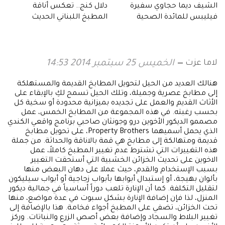
الشيف ديما حجاوي سفيرة
دلال كنج.. تعكس أناقة
فيليبس للمائدة الصحية
المطبخ اللبناني الحديث
لاما عزت
الخميس 25 سبتمبر 2014 14:53
هنالك العديد من الحيل لتحويل المطابخ القديمة والمستهلكة
إلى مطابخ عصرية وجميلة، وتلك الحيل تسمح لكِ بالإبقاء على
الأثاث القديم والعمل على تجديده بميزانية محدودة أو سخية كل
بحسب رغبته. في هذه المجموعة من المطابخ الخمس، عمل
مصممو الديكور الأخوين درو وجونثان صاحبي برنامج واقعي الكندي
الذي يحمل أسميهما Property Brothers، على تحويل مطابخ
قديمة ومتهالكة إلى مطابخ هي قمة بالاناقة والحداثة. من جملة
هذه التغييرات التي تشترط عدم تغيير المطبخ كاملاً، عمل
الاخوين على تحديث الخزائن الخشبية التي أستحقت التغيير
بسبب الإستخدام والقدم، حيث عملا على دهان البعض منها
بألوان بهيجة، أو إستبدال أبوابها بأبواب زجاجية أو أبواب سيليكون
لتقليل التكلفة. كما أن الإنارة تلعب دوراً أساسياً في جمالية ديكور
المنزل، لذا فإن إضافة الإنارة بشكل سبوت في عدة مواضع، منها
تحت الخزائن، تضفي على المطبخ أجواء فخامة. هذا بالإضافة إلى
تغيير البلاط والسجاد وإضافة بعض أصص الزرع والنباتات. وركز