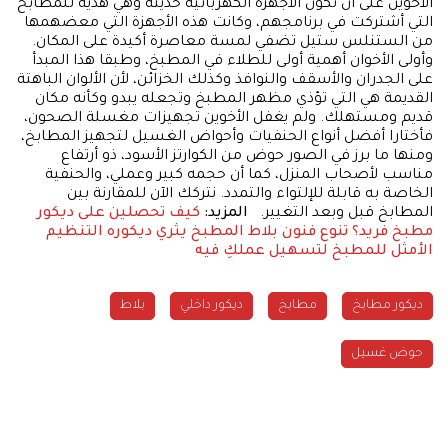
الأخوين على أن تكون الأجهزة الكهربائية حديثة وهي هدية للمطابخ
التي أشتركت في برنامجهم، وكانت هذه الأجهزة التي معضهمها
من الستنلس ستيل تضفي لمسة معاصرة أكيدة على المكان.
وأولى الأخوان أهمية أولى للطلاء في المطبخ، وطبقا هذا المبدأ
على الجدران والأسقف والنوافذ وكذلك الخزائن، لأن الألوان الباهتة
القديمة هي التي تؤذي مظهر المطبخ وتجعله يبدو وكأنه مكان
قديم ومستهلك. ولم يغفل الأخوين تجهيزات مغسلة الصحون،
فأختارا أفضل أنواع الحنفيات وأحواض الغسيل لتجهيز المطابخ،
ومنها ما برز في الصور حوض من الكوارتز الأسود، ذو أرتفاع
مناسب لأصحاب المنزل، كما أن حجمه كبير وعملي، والحنفية
الخاصة به قابلة للإلتواء والتمدد. نتركك الآن للمقارنة بين
المطابخ قبل وبعد التغيير.
المزيد:
كيف تحصلين على ديكور
مطبخ فريد؟
تنوع فنون بلاط المطبخ يثري ديكوره
التنظيم
الأمثل للمطبخ لتسهيل عملكِ فيه
ديكور مطابخ
مطابخ
ديكور داخلي
بلاط
حوض غسيل