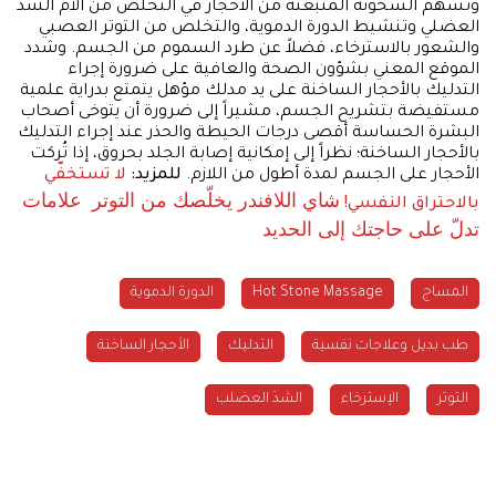
وتسهم السخونة المنبعثة من الأحجار في التخلص من آلام الشد
العضلي وتنشيط الدورة الدموية، والتخلص من التوتر العصبي
والشعور بالاسترخاء، فضلاً عن طرد السموم من الجسم. وشدد
الموقع المعني بشؤون الصحة والعافية على ضرورة إجراء
التدليك بالأحجار الساخنة على يد مدلك مؤهل يتمتع بدراية علمية
مستفيضة بتشريح الجسم، مشيراً إلى ضرورة أن يتوخى أصحاب
البشرة الحساسة أقصى درجات الحيطة والحذر عند إجراء التدليك
بالأحجار الساخنة؛ نظراً إلى إمكانية إصابة الجلد بحروق، إذا تُركت
الأحجار على الجسم لمدة أطول من اللازم.
للمزيد:
لا تستخفّي
شاي اللافندر
يخلّصك من التوتر
علامات
بالاحتراق النفسي!
تدلّ على حاجتك إلى الحديد
المساج
Hot Stone Massage
الدورة الدموية
طب بديل وعلاجات نفسية
التدليك
الأحجار الساخنة
التوتر
الإسترخاء
الشدَ العضلب