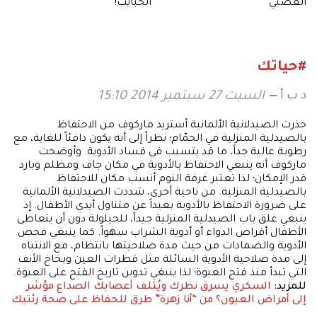
العصبي
الحبايب!
#حياتك
د ب أ
السبت 27 سبتمبر 2014 15:10
حذرت الصيدلانية الألمانية أستريد ماركوف من الاحتفاظ
بالصيدلية المنزلية في الحمّام؛ نظراً إلى أنه يكون دافئاً للغاية، مع
رطوبة عالية جداً، ما قد يتسبب في فساد الأدوية. وأوضحت
ماركوف أنه ينبغي الاحتفاظ بالأدوية في مكان جاف ومظلم وبارد
قدر الإمكان؛ لذا تعتبر غرفة النوم أنسب مكان للاحتفاظ
بالصيدلية المنزلية. من ناحية أخرى، شددت الصيدلانية الألمانية
على ضرورة الاحتفاظ بالأدوية بعيداً عن متناول أيدي الأطفال. إذ
ينبغي غلق باب الصيدلية المنزلية جيداً، للحيلولة دون أن يتعاطى
الأطفال أقراص الدواء أو أدوية الشراب سهواً. كما ينبغي فحص
الأدوية والضمادات من حيث مدة صلاحيتها بانتظام، مع الانتباه
إلى مدة صلاحية الأدوية السائلة مثل قطرات العين وبخاخ الأنف
التي تبدأ منذ فتح العبوة؛ لذا ينبغي تدوين تاريخ الفتح على العبوة.
للمزيد:
السكري يسرق نظرك ويُتلف أعصابك
الصداع مؤشر
إلى أمراض العيون؟
من “أنا زهرة” طرق للحفاظ على صحة رئتيك