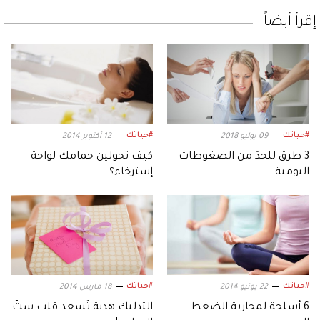
إقرأ أيضاً
#حياتك
#حياتك
09 يوليو 2018
12 أكتوبر 2014
3 طرق للحدَ من الضغوطات
كيف تحولين حمامك لواحة
اليومية
إسترخاء؟
#حياتك
#حياتك
22 يونيو 2014
18 مارس 2014
6 أسلحة لمحاربة الضغط
التدليك هدية تُسعد قلب ستّ