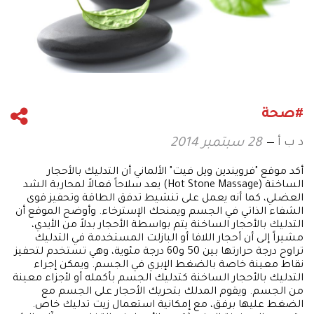
#صحة
د ب أ
28 سبتمبر 2014
أكد موقع "فرويندين ويل فيت" الألماني أن التدليك بالأحجار
الساخنة (Hot Stone Massage) يعد سلاحاً فعالاً لمحاربة الشد
العضلي، كما أنه يعمل على تنشيط تدفق الطاقة وتحفيز قوى
الشفاء الذاتي في الجسم ويمنحك الإسترخاء. وأوضح الموقع أن
التدليك بالأحجار الساخنة يتم بواسطة الأحجار بدلاً من الأيدي،
مشيراً إلى أن أحجار اللافا أو البازلت المستخدمة في التدليك
تراوح درجة حرارتها بين 50 و60 درجة مئوية، وهي تستخدم لتحفيز
نقاط معينة خاصة بالضغط الإبري في الجسم. ويمكن إجراء
التدليك بالأحجار الساخنة كتدليك الجسم بأكمله أو لأجزاء معينة
من الجسم. ويقوم المدلك بتحريك الأحجار على الجسم مع
الضغط عليها برفق، مع إمكانية استعمال زيت تدليك خاص.