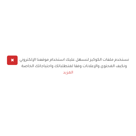
✖
نستخدم ملفات الكوكيز لنسهل عليك استخدام موقعنا الإلكتروني
ونكيف المحتوى والإعلانات وفقا لمتطلباتك واحتياجاتك الخاصة
المزيد
حملوا تطبيق
زهرة الخليج