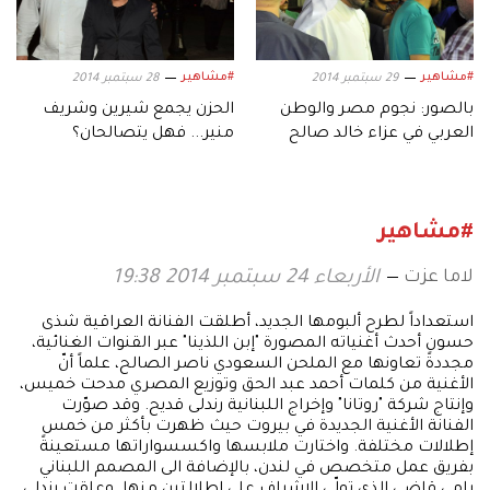
#مشاهير
#مشاهير
29 سبتمبر 2014
28 سبتمبر 2014
بالصور: نجوم مصر والوطن
الحزن يجمع شيرين وشريف
العربي في عزاء خالد صالح
منير... فهل يتصالحان؟
#مشاهير
لاما عزت
الأربعاء 24 سبتمبر 2014 19:38
استعداداً لطرح ألبومها الجديد، أطلقت الفنانة العراقية شذى
حسون أحدث أغنياته المصورة "إبن اللذينا" عبر القنوات الغنائية،
مجددةً تعاونها مع الملحن السعودي ناصر الصالح، علماً أنّ
الأغنية من كلمات أحمد عبد الحق وتوزيع المصري مدحت خميس،
وإنتاج شركة "روتانا" وإخراج اللبنانية رندلى قديح. وقد صوّرت
الفنانة الأغنية الجديدة في بيروت حيث ظهرت بأكثر من خمس
إطلالات مختلفة. واختارت ملابسها واكسسواراتها مستعينةً
بفريق عمل متخصص في لندن، بالإضافة الى المصمم اللبناني
رامي قاضي الذي تولّى الإشراف على إطلالتين منها. وعلقت رندلى