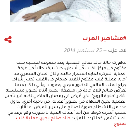
#مشاهير العرب
لاما عزت
25 سبتمبر 2014
تدهورت حالة خالد صالح الصحية بعد خضوعه لعملية قلب
مفتوح في مركز القلب في أسوان، حيث يرقد حالياً في غرفة
العناية المركزة لغاية استقرار حالته. وكان الفنان المصري قد
أجرى عملية قلب مفتوح لتغيير صمام في القلب تحت إشراف
جرّاح القلب العالمي الدكتور مجدي يعقوب. ويأتي ذلك بعدما
تعرّض صالح لآلام حادة في منطقة الصدر أثناء تصوير مسلسله
الأخير "حلاوة الروح" الذي عُرض في رمضان الماضي لكنه قرر تأجيل
العملية لحين الانتهاء من تصوير أعماله. من ناحية أخرى، تداول
عدد من النشطاء صورة لصالح على سرير المرض، ما أثارت
غضب أسرته كونها من أحد أعماله الفنية لا صورته وهو يرقد في
المستشفى كما تردد.
للمزيد:
خالد صالح يجري عملية قلب
مفتوح