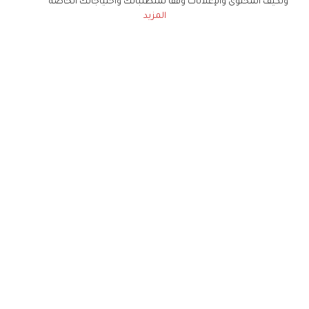
ونكيف المحتوى والإعلانات وفقا لمتطلباتك واحتياجاتك الخاصة
المزيد
حملوا تطبيق
زهرة الخليج
الاشتراك للحصول على ملخص أسبوعي على بريدك
الإلكتروني
لن تتم مشاركة بياناتكم الشخصية مع أي طرف ثالث