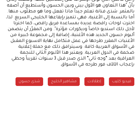
بأنّ "هذا التعاون هو الأول بيني وبين الحسون وأستطيع أن أصفه
بالمثمر. شذى فنانة تعلم جيداً ماذا تفعل وما هو مطلوب منها.
أما بالنسبة إلى الأغنية، فهي تتميز بإيقاعها الخليجي السريع. لذا،
اخترت لوحات راقصة عديدة بمساعدة فريق راقص، كما اخترنا
لأجل ذلك استديو خاصاً وديكورات مؤثرة". ومن المقرّر أن يتضمن
ألبوم حسون الجديد هذه الأغنية، إضافة إلى مجموعة كبيرة من
الأغنيات المقرر طرحها في عمل متكامل نهاية الاسبوع المقبل
في الأسواق العربية كافة. وسيترافق ذلك مع حملة إعلانية
ضخمة في الدول العربية. ويعتبر هذا الألبوم الثاني للنجمة
العراقية بعد “وجه ثاني” الذي صدر قبل 3 سنوات تقريباً وحظي
بإعجاب الآلآف فور طرحه في الأسواق.
فيديو كليب
إطلالات
مشاهير الخليج
شذى حسون