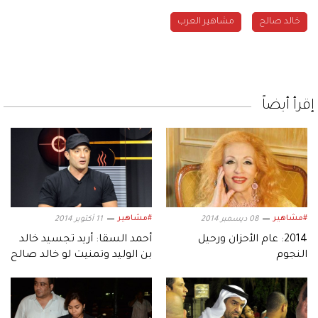
خالد صالح
مشاهير العرب
إقرأ أيضاً
#مشاهير
#مشاهير
08 ديسمبر 2014
11 أكتوبر 2014
2014: عام الأحزان ورحيل
أحمد السقا: أريد تجسيد خالد
النجوم
بن الوليد وتمنيت لو خالد صالح
معنا!